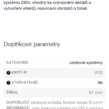
systému 230V, vhodný ke zvýraznění detailů a
vytvoření efektů, nasvícení obrázků a fotek.
Doplňkové parametry
KATEGORIE
:
Lankové systémy
KRYTÍ IP
:
IP20
?
STMÍVATELNÉ
:
Ne
?
ŠÍŘKA
:
87 mm
DOPLŇUJÍCÍ
závěsná svítidla, Rozteč lanek 15 cm.P
INFORMACE
:
opis: lankový systém na 230 V sestavi