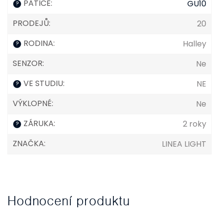
PATICE
:
GU10
?
PRODEJŮ
:
20
RODINA
:
Halley
?
SENZOR
:
Ne
VE STUDIU
:
NE
?
VÝKLOPNÉ
:
Ne
ZÁRUKA
:
2 roky
?
ZNAČKA
:
LINEA LIGHT
Hodnocení produktu