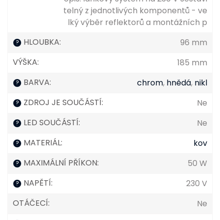
telný z jednotlivých komponentů - ve
lký výběr reflektorů a montážních p
HLOUBKA
:
96 mm
?
VÝŠKA
:
185 mm
BARVA
:
chrom
,
hnědá
,
nikl
?
ZDROJ JE SOUČÁSTÍ
:
Ne
?
LED SOUČÁSTÍ
:
Ne
?
MATERIÁL
:
kov
?
MAXIMÁLNÍ PŘÍKON
:
50 W
?
NAPĚTÍ
:
230 V
?
OTÁČECÍ
:
Ne