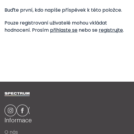
Buďte první, kdo napíše příspěvek k této položce.
Pouze registrovaní uživatelé mohou vkládat
hodnocení. Prosím
přihlaste se
nebo se
registrujte
.
Z
á
p
a
Informace
t
O nás