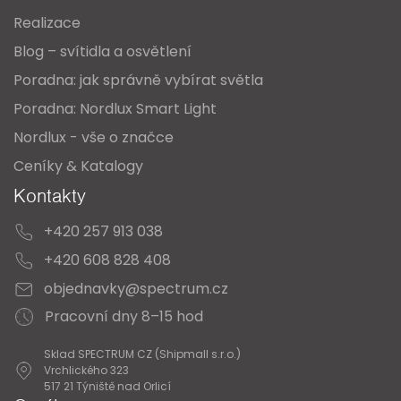
í
Realizace
Blog – svítidla a osvětlení
Poradna: jak správně vybírat světla
Poradna: Nordlux Smart Light
Nordlux - vše o značce
Ceníky & Katalogy
Kontakty
+420 257 913 038
+420 608 828 408
objednavky@spectrum.cz
Pracovní dny 8–15 hod
Sklad SPECTRUM CZ (Shipmall s.r.o.)
Vrchlického 323
517 21 Týniště nad Orlicí