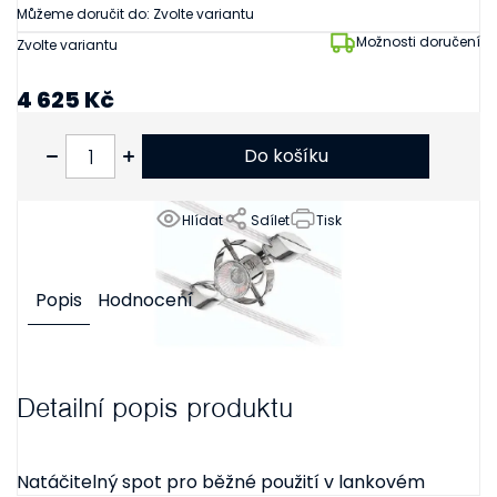
Můžeme doručit do:
Zvolte variantu
Možnosti doručení
Zvolte variantu
4 625 Kč
3 822 Kč bez DPH
Do košíku
Hlídat
Sdílet
Tisk
Popis
Hodnocení
Detailní popis produktu
Natáčitelný spot pro běžné použití v lankovém