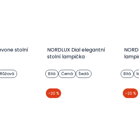
vone stolní
NORDLUX Dial elegantní
NORDLU
stolní lampička
lampi
Růžová
Bílá
Černá
Šedá
Bílá
M
etail
Detail
akce
–20 %
akce
–20 %
2 Kč
1 943 Kč
od