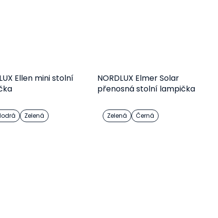
X Ellen mini stolní
NORDLUX Elmer Solar
čka
přenosná stolní lampička
odrá
Zelená
Zelená
Černá
Detail
Detail
902 Kč
1 056 Kč
od
od