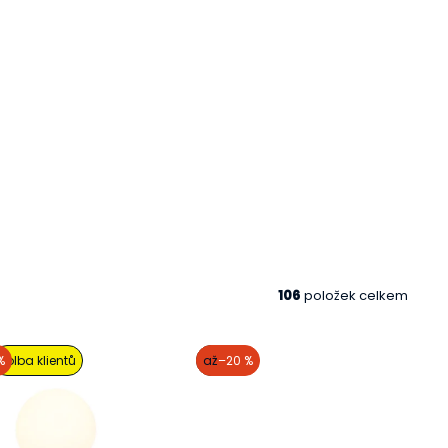
106
položek celkem
%
volba klientů
akce
až
–20 %