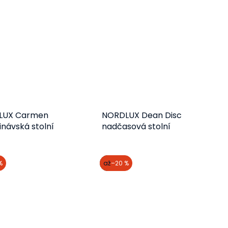
LUX Carmen
NORDLUX Dean Disc
inávská stolní
nadčasová stolní
 2213615003
lampička
Do košíku
Do košíku
%
akce
až
–20 %
1 951 Kč
546 Kč