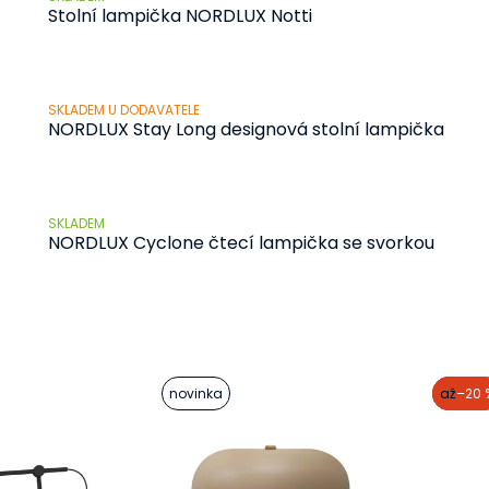
Stolní lampička NORDLUX Notti
1 095 Kč
od
SKLADEM U DODAVATELE
NORDLUX Stay Long designová stolní lampička
5 165 Kč
SKLADEM
NORDLUX Cyclone čtecí lampička se svorkou
499 Kč
od
novinka
akce
až
–20 