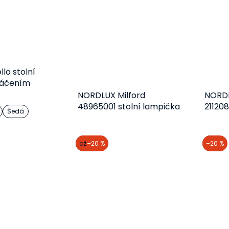
lo stolní
táčením
NORDLUX Milford
NORD
48965001 stolní lampička
21120
Šedá
lampi
etail
Do košíku
akce
až
–20 %
akce
–20 %
709 Kč
1 210 Kč