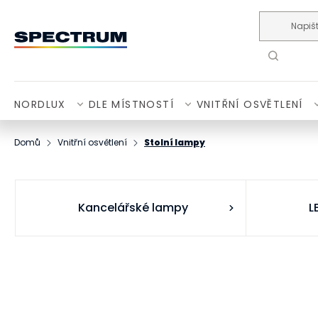
Přejít na obsah
NORDLUX
DLE MÍSTNOSTÍ
VNITŘNÍ OSVĚTLENÍ
Domů
Vnitřní osvětlení
Stolní lampy
Kancelářské lampy
L
P