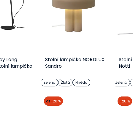
ay Long
Stolní lampička NORDLUX
Stoln
tolní lampička
Sandro
Notti
Zelená
Žlutá
Hnědá
Zelená
etail
Detail
akce
až
–20 %
akce
–20 %
65 Kč
1 561 Kč