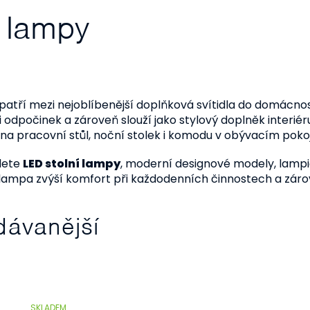
í lampy
patří mezi nejoblíbenější doplňková svítidla do domácností
 i odpočinek a zároveň slouží jako stylový doplněk interié
a pracovní stůl, noční stolek i komodu v obývacím pokoj
dete
LED stolní lampy
, moderní designové modely, lampičk
 lampa zvýší komfort při každodenních činnostech a záro
dávanější
SKLADEM