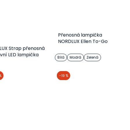
Přenosná lampička
NORDLUX Ellen To-Go
IP44
UX Strap přenosná
vní LED lampička
Bílá
Modrá
Zelená
001
Do košíku
Detail
%
akce
–19 %
967 Kč
1 153 Kč
od