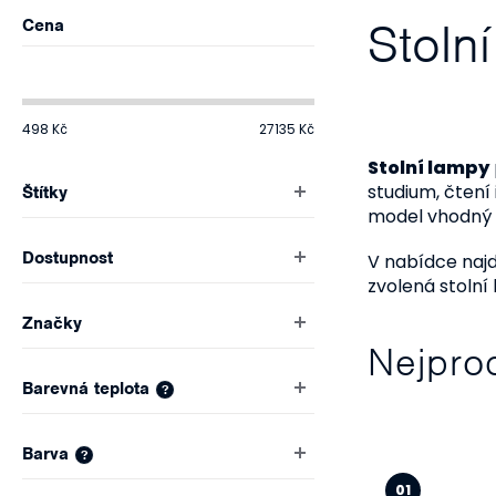
o
Stoln
Cena
s
t
498
Kč
27135
Kč
r
Stolní lampy
studium, čtení
Štítky
a
model vhodný n
n
Dostupnost
V nabídce naj
zvolená stolní
n
Značky
Nejpro
í
Barevná teplota
?
p
a
Barva
?