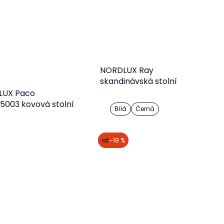
NORDLUX Ray
skandinávská stolní
lampička
LUX Paco
85003 kovová stolní
Bílá
Černá
čka
Do košíku
Detail
akce
až
–19 %
783 Kč
1 128 Kč