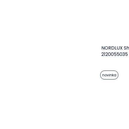
NORDLUX S
2120055035 
lampička
Do 
novinka
3 8