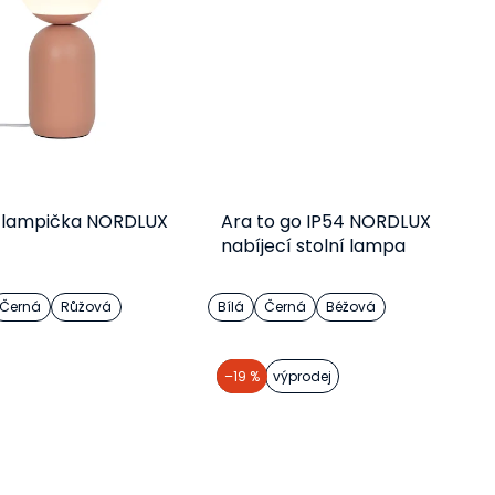
í lampička NORDLUX
Ara to go IP54 NORDLUX
nabíjecí stolní lampa
Černá
Růžová
Bílá
Černá
Béžová
Detail
Detail
akce
–19 %
výprodej
1 095 Kč
2 498 Kč
od
od