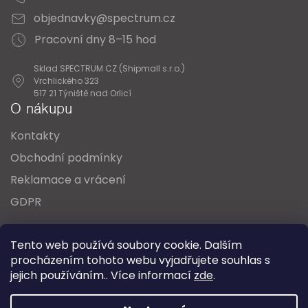
objednavky@spectrum.cz
Pracovní dny 8–15 hod
Sklad SPECTRUM CZ (Shipmall s.r.o.)
Vrchlického 323
517 21 Týniště nad Orlicí
O nákupu
Kontakty
Obchodní podmínky
Reklamace a vrácení
GDPR
Oblíbené série svítidel:
Nordlux Alton
Tento web používá soubory cookie. Dalším
Nordlux Milford
Nordlux Oja
Nordlux Ellen
procházením tohoto webu vyjadřujete souhlas s
Nordlux Explore
Nordlux Landon
jejich používáním.. Více informací
zde
.