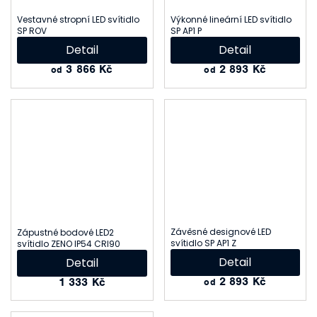
Vestavné stropní LED svítidlo
Výkonné lineární LED svítidlo
SP ROV
SP AP1 P
Detail
Detail
3 866 Kč
2 893 Kč
od
od
Závěsné designové LED
Zápustné bodové LED2
svítidlo SP AP1 Z
svítidlo ZENO IP54 CRI90
Detail
Detail
2 893 Kč
1 333 Kč
od