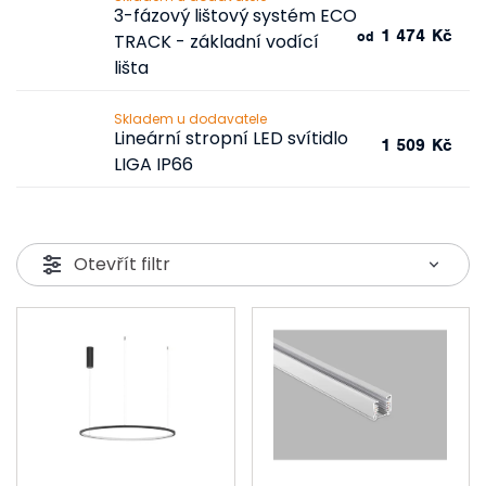
3-fázový lištový systém ECO
1 474 Kč
od
TRACK - základní vodící
lišta
Skladem u dodavatele
Lineární stropní LED svítidlo
1 509 Kč
LIGA IP66
Otevřít filtr
V
ý
p
i
s