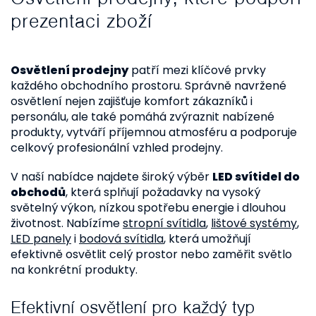
a
prezentaci zboží
c
í
Osvětlení prodejny
patří mezi klíčové prvky
p
každého obchodního prostoru. Správně navržené
osvětlení nejen zajišťuje komfort zákazníků i
r
personálu, ale také pomáhá zvýraznit nabízené
v
produkty, vytváří příjemnou atmosféru a podporuje
k
celkový profesionální vzhled prodejny.
y
V naší nabídce najdete široký výběr
LED svítidel do
v
obchodů
, která splňují požadavky na vysoký
světelný výkon, nízkou spotřebu energie i dlouhou
ý
životnost. Nabízíme
stropní svítidla
,
lištové systémy
,
p
LED panely
i
bodová svítidla
, která umožňují
efektivně osvětlit celý prostor nebo zaměřit světlo
i
na konkrétní produkty.
s
u
Efektivní osvětlení pro každý typ