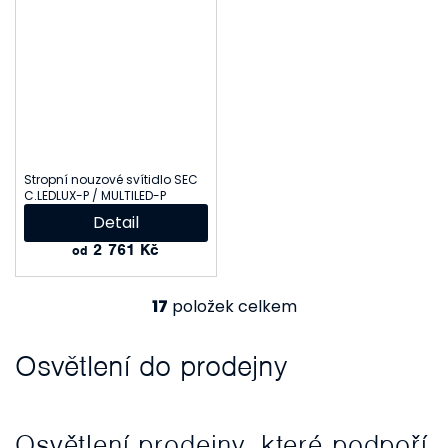
Stropní nouzové svítidlo SEC
C.LEDLUX-P / MULTILED-P
Detail
2 761 Kč
od
17
položek celkem
O
v
Osvětlení do prodejny
l
á
Osvětlení prodejny, které podpoří
d