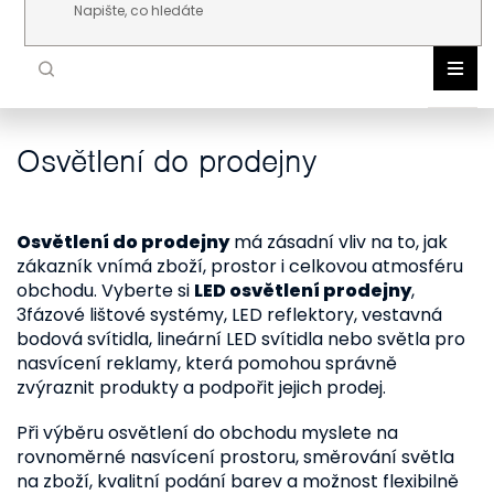
Přejít na obsah
Osvětlení do prodejny
NOR
DLE 
VNIT
VENK
Osvětlení do prodejny
má zásadní vliv na to, jak
ŽÁR
zákazník vnímá zboží, prostor i celkovou atmosféru
TEC
obchodu. Vyberte si
LED osvětlení prodejny
,
3fázové lištové systémy, LED reflektory, vestavná
AKC
bodová svítidla, lineární LED svítidla nebo světla pro
NOV
nasvícení reklamy, která pomohou správně
zvýraznit produkty a podpořit jejich prodej.
Při výběru osvětlení do obchodu myslete na
rovnoměrné nasvícení prostoru, směrování světla
na zboží, kvalitní podání barev a možnost flexibilně