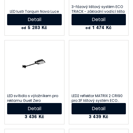
p
3-fázový lištový systém ECO
LED lustr Tarquin Nova Luce
TRACK - základní vodící lišta
r
Detail
Detail
o
5 283 Kč
1 474 Kč
od
od
d
u
k
t
ů
LED svítidlo s výložníkem pro
LED2 reflektor MATRIX 2 CRI90
reklamu Guell Zero
pro 3F lištový systém ECO
TRACK
Detail
Detail
3 436 Kč
3 439 Kč