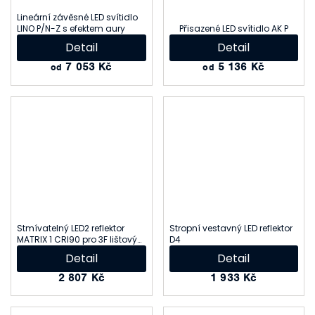
Lineární závěsné LED svítidlo
LINO P/N-Z s efektem aury
Přisazené LED svítidlo AK P
Detail
Detail
7 053 Kč
5 136 Kč
od
od
Stmívatelný LED2 reflektor
Stropní vestavný LED reflektor
MATRIX 1 CRI90 pro 3F lištový
D4
systém ECO TRACK
Detail
Detail
2 807 Kč
1 933 Kč