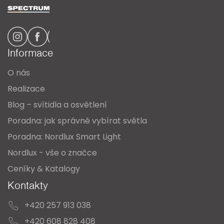
á
p
a
Informace
t
O nás
í
Realizace
Blog – svítidla a osvětlení
Poradna: jak správně vybírat světla
Poradna: Nordlux Smart Light
Nordlux - vše o značce
Ceníky & Katalogy
Kontakty
+420 257 913 038
+420 608 828 408