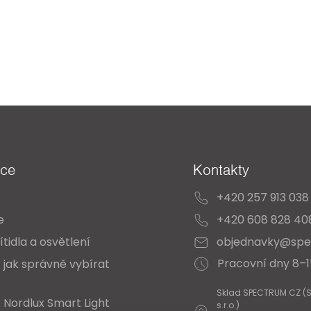
ace
Kontakty
+420 257 913 038
e
+420 608 828 40
ítidla a osvětlení
objednavky@spe
Pracovní dny 8–
 jak správně vybírat
Sklad SPECTRUM CZ (
 Nordlux Smart Light
s.r.o.)