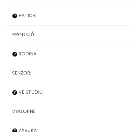
PATICE
:
?
PRODEJŮ
:
RODINA
:
?
SENZOR
:
VE STUDIU
:
?
VÝKLOPNÉ
:
ZÁRUKA
:
?