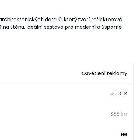
chitektonických detailů, který tvoří reflektorové
í na stěnu. Ideální sestava pro moderní a úsporné
Osvětlení reklamy
4000 K
855 lm
Ne