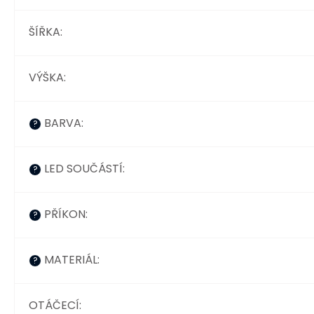
ŠÍŘKA
:
VÝŠKA
:
BARVA
:
?
LED SOUČÁSTÍ
:
?
PŘÍKON
:
?
MATERIÁL
:
?
OTÁČECÍ
: