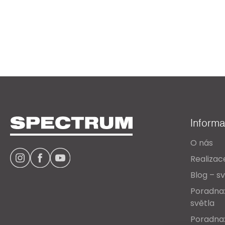
Z
á
Inform
p
O nás
a
Realizac
t
Blog – sv
í
Poradna:
světla
Poradna: