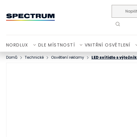
Přejít na obsah
NORDLUX
DLE MÍSTNOSTÍ
VNITŘNÍ OSVĚTLENÍ
Domů
Technické
Osvětlení reklamy
LED svítidlo s výložn