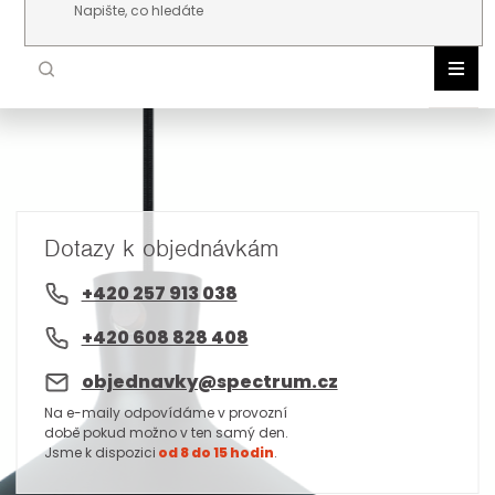
Přejít na obsah
NOR
DLE 
VNIT
VENK
Dotazy k objednávkám
ŽÁR
TEC
+420 257 913 038
AKC
+420 608 828 408
NOV
objednavky@spectrum.cz
Na e-maily odpovídáme v provozní
době pokud možno v ten samý den.
Jsme k dispozici
od 8 do 15 hodin
.