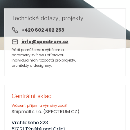
Technické dotazy, projekty
+420 602 402 253
info@spectrum.cz
Rádi pomůžeme s výběrem a
parametry svítidel i přípravou
individuálních rozpočtů pro projekty,
architekty a designery.
Centrální sklad
Vrácení, příjem a výměny zboží
Shipmall s.r.o. (SPECTRUM CZ)
Vrchlického 323
517 21 Týniště nad Orlicí