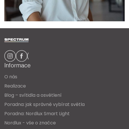
Z
á
p
a
Informace
t
O nás
í
Realizace
Blog – svítidla a osvětlení
Poradna: jak správně vybírat světla
Poradna: Nordlux Smart Light
Nordlux - vše o značce