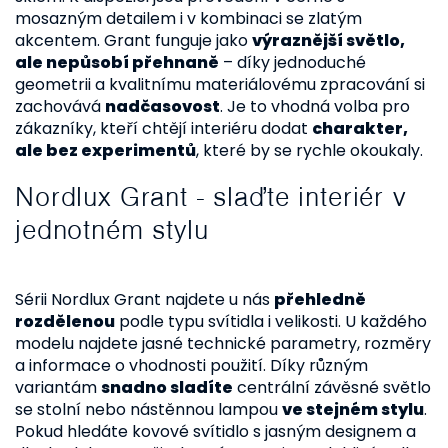
v
mosazným detailem i v kombinaci se zlatým
k
akcentem. Grant funguje jako
výraznější světlo,
ale nepůsobí přehnaně
– díky jednoduché
y
geometrii a kvalitnímu materiálovému zpracování si
v
zachovává
nadčasovost
. Je to vhodná volba pro
zákazníky, kteří chtějí interiéru dodat
charakter,
ý
ale bez experimentů
, které by se rychle okoukaly.
p
Nordlux Grant - slaďte interiér v
i
jednotném stylu
s
u
Sérii Nordlux Grant najdete u nás
přehledně
rozdělenou
podle typu svítidla i velikosti. U každého
modelu najdete jasné technické parametry, rozměry
a informace o vhodnosti použití. Díky různým
variantám
snadno sladíte
centrální závěsné světlo
se stolní nebo nástěnnou lampou
ve stejném stylu
.
Pokud hledáte kovové svítidlo s jasným designem a