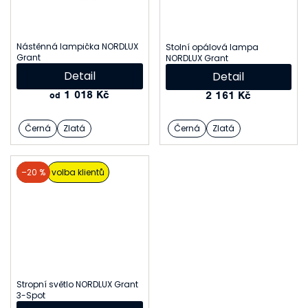
Nástěnná lampička NORDLUX
Stolní opálová lampa
Grant
NORDLUX Grant
Detail
Detail
1 018 Kč
2 161 Kč
od
Černá
Zlatá
Černá
Zlatá
akce
–20 %
volba klientů
Stropní světlo NORDLUX Grant
3-Spot