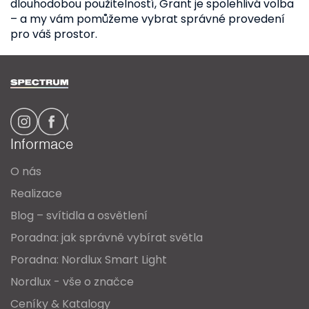
dlouhodobou použitelností, Grant je spolehlivá volba
– a my vám pomůžeme vybrat správné provedení
pro váš prostor.
Z
á
p
a
Informace
t
O nás
í
Realizace
Blog – svítidla a osvětlení
Poradna: jak správně vybírat světla
Poradna: Nordlux Smart Light
Nordlux - vše o značce
Ceníky & Katalogy