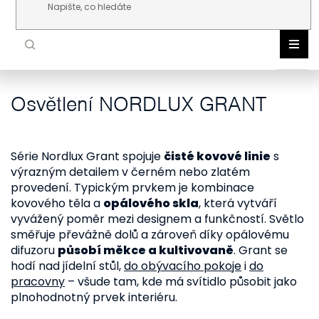
Přejít na obsah
Osvětlení NORDLUX GRANT
NOR
DLE 
VNIT
VENK
Série Nordlux Grant spojuje
čisté kovové linie
s
ŽÁR
výrazným detailem v černém nebo zlatém
TEC
provedení. Typickým prvkem je kombinace
kovového těla a
opálového skla
, která vytváří
AKC
vyvážený poměr mezi designem a funkčností. Světlo
NOV
směřuje převážně dolů a zároveň díky opálovému
difuzoru
působí měkce a kultivovaně
. Grant se
hodí nad jídelní stůl,
do obývacího pokoje
i
do
pracovny
– všude tam, kde má svítidlo působit jako
plnohodnotný prvek interiéru.