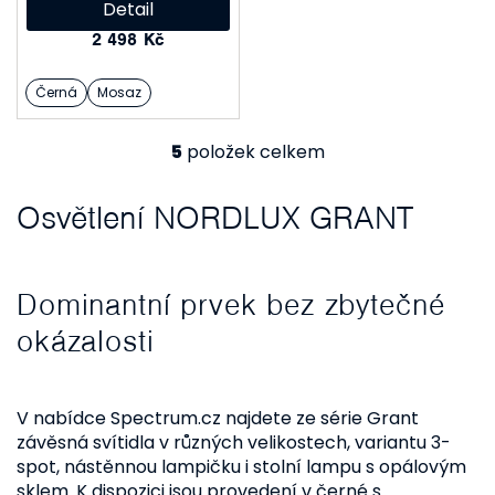
Detail
2 498 Kč
Černá
Mosaz
5
položek celkem
O
v
Osvětlení NORDLUX GRANT
l
á
Dominantní prvek bez zbytečné
d
a
okázalosti
c
í
V nabídce Spectrum.cz najdete ze série Grant
p
závěsná svítidla v různých velikostech, variantu 3-
spot, nástěnnou lampičku i stolní lampu s opálovým
r
sklem. K dispozici jsou provedení v černé s