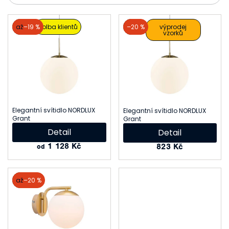
V
akce
až
–19 %
volba klientů
akce
–20 %
výprodej
vzorků
ý
p
i
s
p
Elegantní svítidlo NORDLUX
Elegantní svítidlo NORDLUX
Grant
r
Grant
Detail
Detail
o
1 128 Kč
823 Kč
od
d
u
akce
až
–20 %
k
t
ů