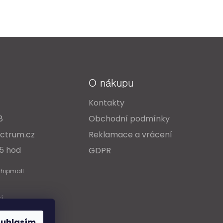
O nákupu
Kontakty
8
Obchodní podmínky
ctrum.cz
Reklamace a vrácení
15 hod
GDPR
Shipmall
cí
ouhlasím