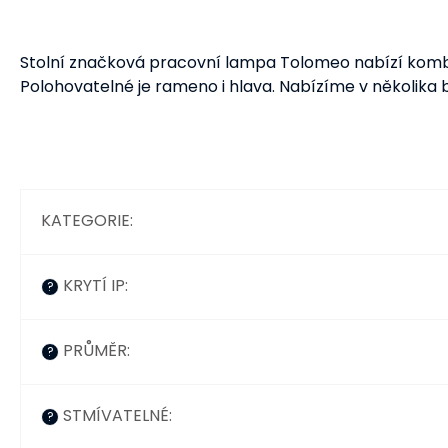
Stolní značková pracovní lampa Tolomeo nabízí kombin
Polohovatelné je rameno i hlava. Nabízíme v několika
KATEGORIE
:
KRYTÍ IP
:
?
PRŮMĚR
:
?
STMÍVATELNÉ
:
?