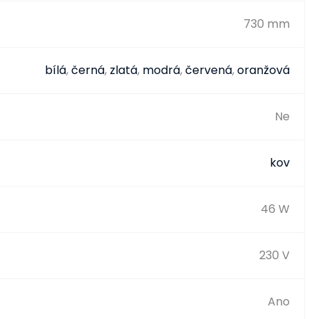
730 mm
bílá
,
černá
,
zlatá
,
modrá
,
červená
,
oranžová
Ne
kov
46 W
230 V
Ano