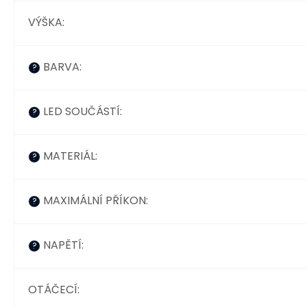
VÝŠKA
:
BARVA
:
?
LED SOUČÁSTÍ
:
?
MATERIÁL
:
?
MAXIMÁLNÍ PŘÍKON
:
?
NAPĚTÍ
:
?
OTÁČECÍ
: