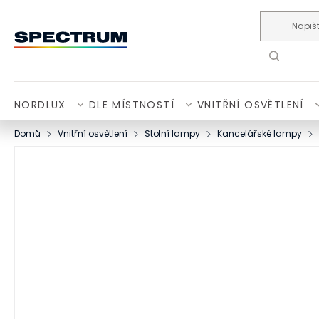
Přejít na obsah
NORDLUX
DLE MÍSTNOSTÍ
VNITŘNÍ OSVĚTLENÍ
Domů
Vnitřní osvětlení
Stolní lampy
Kancelářské lampy