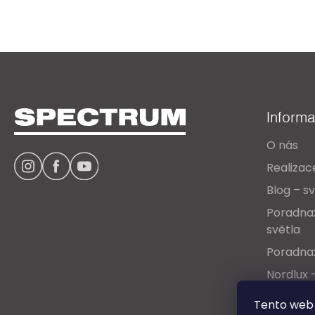
Z
á
Inform
p
O nás
a
Realizac
t
Blog – sv
í
Poradna:
světla
Poradna:
Nordlux 
Ceníky &
Tento web 