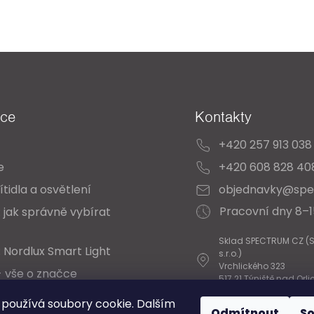
ace
Kontakty
+420 257 913 038
e
+420 608 828 40
ítidla a osvětlení
objednavky@spe
Pracovní dny 8–
 jak správně vybírat
Sklad SPECTRUM CZ (
 Nordlux Smart Light
s.r.o.)
Vrchlického 323
- vše o značce
517 21 Týniště nad Orli
 Katalogy
používá soubory cookie. Dalším
Odmítnout
S