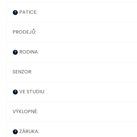
PATICE
:
?
PRODEJŮ
:
RODINA
:
?
SENZOR
:
VE STUDIU
:
?
VÝKLOPNÉ
:
ZÁRUKA
:
?