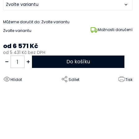
Můžeme doručit do:
Zvolte variantu
Možnosti doručení
Zvolte variantu
od
6 571 Kč
od
5 431 Kč
bez DPH
Do košíku
Hlídat
Sdílet
Tisk