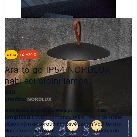
akce
až –20 %
Ara to go IP54 NORDLUX
nabíjecí stolní lampa
Kód:
Značka:
NORDLUX
NORDLUX Ara to go IP54
je přenosná
LED
lampička
s vyšší ochranou
IP54,
která se stane
působivým dekorativním osvětlením Vaší terasy.
Nabízíme v několika barevných variantách, kde