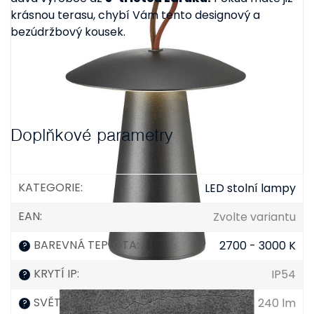
krásnou terasu, chybí Vám tento designový a
bezúdržbový kousek.
Doplňkové parametry
KATEGORIE
:
LED stolní lampy
EAN
:
Zvolte variantu
BAREVNÁ TEPLOTA
:
2700 - 3000 K
?
KRYTÍ IP
:
IP54
?
SVĚTELNÝ TOK
:
240 lm
?