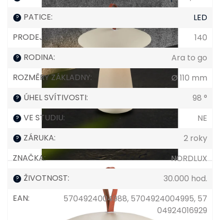
PATICE
:
LED
?
PRODEJŮ
:
140
RODINA
:
Ara to go
?
ROZMĚRY ZÁKLADNY
:
Ø 110 mm
ÚHEL SVÍTIVOSTI
:
98 °
?
VE STUDIU
:
NE
?
ZÁRUKA
:
2 roky
?
ZNAČKA
:
NORDLUX
ŽIVOTNOST
:
30.000 hod.
?
EAN
:
5704924004988, 5704924004995, 57
04924016929