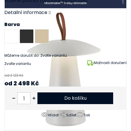
kožené poutko zajímavě lampu oživí.
Detailní informace
Barva
Můžeme doručit do:
Zvolte variantu
Možnosti doručení
Zvolte variantu
od 3 123 Kč
od
2 498 Kč
od
2 064 Kč
bez DPH
Do košíku
Hlídat
Sdílet
Tisk