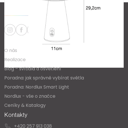
Z
á
p
a
Informace
t
O nás
í
Realizace
Blog – svítidla a osvětlení
Poradna: jak správně vybírat světla
Poradna: Nordlux Smart Light
Nordlux - vše o značce
Ceníky & Katalogy
Kontakty
+420 257 913 038