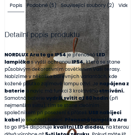
Popis
Podobné (5)
Související soubory (2)
Videa (
Detailní popis produktu
NORDLUX Ara to go IP54
je přenosná
LED
lampička
s vyšší ochranou
IP54,
která se stane
působivým dekorativním osvětlením Vaší terasy.
Nabízíme v několika barevných variantách, kde
kožené poutko zajímavě lampu oživí. Je
napájena z
baterie
a navíc má funkci 3 krokového
stmívání.
Samotná baterie
vydrží svítit až 80 hodin
(při
nejmenším svitu), tím se stane ideálním
společníkem při posezení s přáteli.
USB nabíjecí
kabel
je součástí balení.
Přenosná lampička Ara
to go IP54 disponuje
kvalitní LED diodou,
na kterou
dává výrobce až
5-ti letou záruku.
Pokud máte již