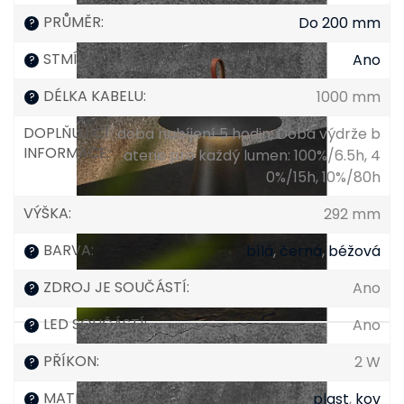
PRŮMĚR
:
Do 200 mm
?
STMÍVATELNÉ
:
Ano
?
DÉLKA KABELU
:
1000 mm
?
DOPLŇUJÍCÍ
doba nabíjení 5 hodin, Doba výdrže b
INFORMACE
:
aterie pro každý lumen: 100%/6.5h, 4
0%/15h, 10%/80h
VÝŠKA
:
292 mm
BARVA
:
bílá
,
černá
,
béžová
?
ZDROJ JE SOUČÁSTÍ
:
Ano
?
LED SOUČÁSTÍ
:
Ano
?
PŘÍKON
:
2 W
?
MATERIÁL
:
plast
,
kov
?