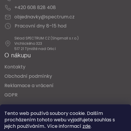
+420 608 828 408
objednavky@spectrum.cz
Pracovní dny 8–15 hod
Sklad SPECTRUM CZ (Shipmall s.r.o.)
Vrchlického 323
517 21 Týniště nad Orlicí
O nákupu
Kontakty
Obchodní podmínky
Reklamace a vrácení
GDPR
Oblíbené série svítidel:
Nordlux Alton
Tento web používá soubory cookie. Dalším
Nordlux Milford
Nordlux Oja
Nordlux Ellen
procházením tohoto webu vyjadřujete souhlas s
Nordlux Explore
Nordlux Landon
jejich používáním.. Více informací
zde
.