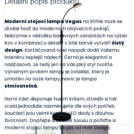
Detailní popis produktu
Moderní stojací lampa Vegas
na štíhlé noze se
skvěle hodí do moderních obývacích pokojů.
Nabízíme v několika barevných variantách na výběr.
Kov v kombinaci s detaily v bílé barvě vytváří
čistý
design
. Kartáčovaná ocel naopak dodá Vašemu
interiéru teplejší nádech. Černá je elegantní a
nadčasová. Je tedy jen na Vás jaký styl zvolíte.
Výrazným prvkem lampy je ovladač, který je
umístěn na noze lampy, navíc je lampa
stmívatelná
.
Horní část disponuje husím krkem, stínidlo si tak
zcela jednoduše nasměrujete dle svých potřeb.
Součástí jsou velmi kvalitní LED diody s dlouhou
životností. Dopřejte si kousek luxusu a pořiďte si
moderní stojací lampu Vegas od Halo Design.