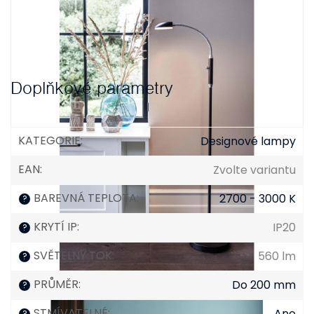
Doplňkové parametry
KATEGORIE
:
Designové lampy
EAN
:
Zvolte variantu
BAREVNÁ TEPLOTA
:
2700 - 3000 K
?
KRYTÍ IP
:
IP20
?
SVĚTELNÝ TOK
:
560 lm
?
PRŮMĚR
:
Do 200 mm
?
STMÍVATELNÉ
:
Ano
?