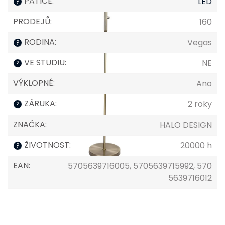
PATICE
:
LED
?
PRODEJŮ
:
160
RODINA
:
Vegas
?
VE STUDIU
:
NE
?
VÝKLOPNÉ
:
Ano
ZÁRUKA
:
2 roky
?
ZNAČKA
:
HALO DESIGN
ŽIVOTNOST
:
20000 h
?
EAN
:
5705639716005, 5705639715992, 570
5639716012