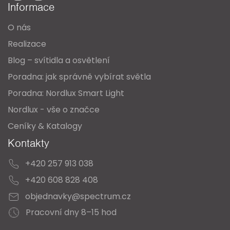
Informace
t
O nás
í
Realizace
Blog – svítidla a osvětlení
Poradna: jak správně vybírat světla
Poradna: Nordlux Smart Light
Nordlux - vše o značce
Ceníky & Katalogy
Kontakty
+420 257 913 038
+420 608 828 408
objednavky@spectrum.cz
Pracovní dny 8–15 hod