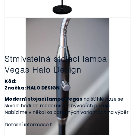
Stmívatelná stojací lampa
Vegas Halo Design
Kód:
Značka: HALO DESIGN
Moderní stojací lampa Vegas
na štíhlé noze se
skvěle hodí do moderních obývacích pokojů.
Nabízíme v několika barevných variantách na výběr.
Detailní informace