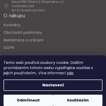
Sklad SPECTRUM CZ (Shipmall s.r.o.)
Vrchlického 323
517 21 Týniště nad Orlicí
O nákupu
Kontakty
Obchodní podmínky
Reklamace a vrácení
GDPR
Oblíbené série svítidel:
Nordlux Alton
Tento web používá soubory cookie. Dalším
Nordlux Milford
Nordlux Oja
Nordlux Ellen
procházením tohoto webu vyjadřujete souhlas s
Nordlux Explore
Nordlux Landon
jejich používáním.. Více informací
zde
.
Vytvořil Shoptet
Nastavení
Copyright 2026
SPECTRUM CZ s.r.o.
. Všechna práva
Odmítnout
Souhlasím
vyhrazena.