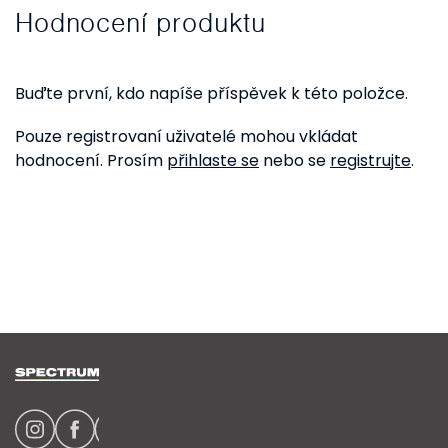
Hodnocení produktu
Buďte první, kdo napíše příspěvek k této položce.
Pouze registrovaní uživatelé mohou vkládat
hodnocení. Prosím
přihlaste se
nebo se
registrujte
.
Z
á
p
a