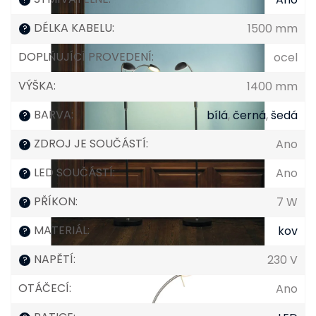
DÉLKA KABELU
:
1500 mm
?
DOPLŇUJÍCÍ PROVEDENÍ
:
ocel
VÝŠKA
:
1400 mm
BARVA
:
bílá
,
černá
,
šedá
?
ZDROJ JE SOUČÁSTÍ
:
Ano
?
LED SOUČÁSTÍ
:
Ano
?
PŘÍKON
:
7 W
?
MATERIÁL
:
kov
?
NAPĚTÍ
:
230 V
?
OTÁČECÍ
:
Ano