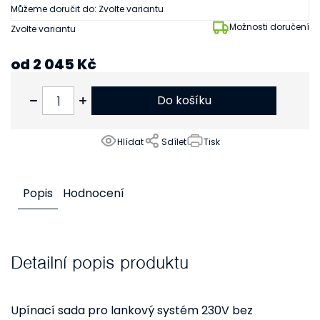
Můžeme doručit do:
Zvolte variantu
Možnosti doručení
Zvolte variantu
od
2 045 Kč
od
1 690 Kč
bez DPH
Do košíku
Hlídat
Sdílet
Tisk
Popis
Hodnocení
Detailní popis produktu
Upínací sada pro lankový systém 230V bez