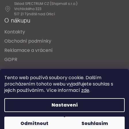
Sklad SPECTRUM CZ (Shipmall s.r.o.)
Vrchlického 323
517 21 Týniště nad Orlicí
O nákupu
Kontakty
Obchodní podmínky
Reklamace a vrácení
GDPR
Oblíbené série svítidel:
Nordlux Alton
Tento web používá soubory cookie. Dalším
Nordlux Milford
Nordlux Oja
Nordlux Ellen
procházením tohoto webu vyjadřujete souhlas s
Nordlux Explore
Nordlux Landon
jejich používáním.. Více informací
zde
.
Vytvořil Shoptet
Nastavení
Copyright 2026
SPECTRUM CZ s.r.o.
. Všechna práva
Odmítnout
Souhlasím
vyhrazena.