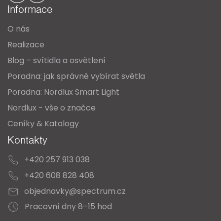
a
Informace
t
O nás
í
Realizace
Blog – svítidla a osvětlení
Poradna: jak správně vybírat světla
Poradna: Nordlux Smart Light
Nordlux - vše o značce
Ceníky & Katalogy
Kontakty
+420 257 913 038
+420 608 828 408
objednavky@spectrum.cz
Pracovní dny 8–15 hod