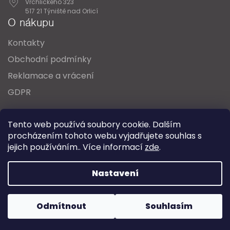
Vrchlického 323
517 21 Týniště nad Orlicí
O nákupu
Kontakty
Obchodní podmínky
Reklamace a vrácení
GDPR
Oblíbené série svítidel:
Nordlux Alton
Tento web používá soubory cookie. Dalším
Nordlux Milford
Nordlux Oja
Nordlux Ellen
procházením tohoto webu vyjadřujete souhlas s
Nordlux Explore
Nordlux Landon
jejich používáním.. Více informací
zde
.
Vytvořil Shoptet
Nastavení
Copyright 2026
SPECTRUM CZ s.r.o.
. Všechna práva
Odmítnout
Souhlasím
vyhrazena.