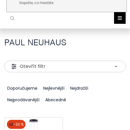
Přejít na obsah
PAUL NEUHAUS
NOR
DLE 
VNIT
VENK
Otevřít filtr
ŽÁR
TEC
Ř
AKC
Doporučujeme
Nejlevnější
Nejdražší
a
NOV
z
Nejprodávanější
Abecedně
e
n
V
akce
až
–20 %