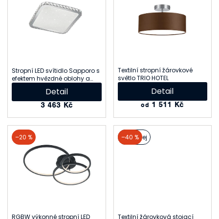
í
ý
p
p
r
i
o
s
d
p
Textilní stropní žárovkové
Stropní LED svítidlo Sapporo s
u
světlo TRIO HOTEL
r
efektem hvězdné oblohy a
křišťálky
Detail
Detail
k
o
1 511 Kč
3 463 Kč
od
t
d
ů
u
–20 %
výprodej
–40 %
k
t
ů
RGBW výkonné stropní LED
Textilní žárovková stojací