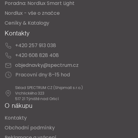
Poradna: Nordlux Smart Light
k
Nordlux - vše o značce
y
Ceníky & Katalogy
v
Kontakty
ý
+420 257 913 038
p
i
+420 608 828 408
s
objednavky@spectrum.cz
u
Pracovní dny 8–15 hod
Sklad SPECTRUM CZ (Shipmall s.r.o.)
Vrchlického 323
517 21 Týniště nad Orlicí
O nákupu
Kontakty
Obchodní podmínky
Reklamace a vrácení