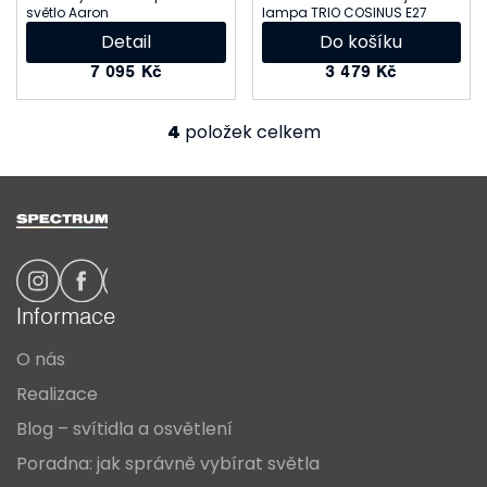
světlo Aaron
lampa TRIO COSINUS E27
Detail
Do košíku
7 095 Kč
3 479 Kč
4
položek celkem
O
v
Z
l
á
á
p
d
a
a
Informace
t
c
O nás
í
í
Realizace
p
Blog – svítidla a osvětlení
r
Poradna: jak správně vybírat světla
v