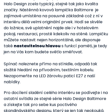
Halo Design zcela typický, stejně tak jako kvalita
značky. Nástěnná kovová lampička Baltimore je
zajímavě umístěna na posuvné základně což z ní v
interiéru dělá velmi originální prvek. Hodí se skvěle
do ložnice, své uplatnění najde ale i v hotelovém
pokoji, restauraci, prostě kdekoliv na stěně. Lampičku
můžete nastavit nejen horizontálně, ale disponuje
také
nastavitelnou hlavou
s funkcí paměti, je tedy
jen na Vás kam budete světlo směřovat.
Spínač naleznete přímo na stínidle, odpadá tak
složité hledání na přívodním, textilním kabelu.
Nezapomeňte na LED žárovku paticí E27 z naší
nabídky.
Pro docílení sladění celého interiéru se podívejte i na
ostatní svítidla ze stejné série Halo Design Baltimore
a získejte tak pro sebe kus poctivého
skandinávského designu, který se jen tak neokouká.