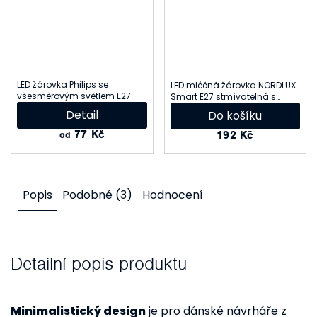
LED žárovka Philips se
LED mléčná žárovka NORDLUX
všesměrovým světlem E27
Smart E27 stmívatelná s
ovládáním přes Bluetooth
Detail
Do košíku
2070092701
77 Kč
192 Kč
od
Popis
Podobné (3)
Hodnocení
Detailní popis produktu
Minimalistický design
je pro dánské návrháře z