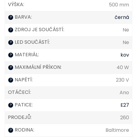
VÝŠKA
:
500 mm
BARVA
:
černá
?
ZDROJ JE SOUČÁSTÍ
:
Ne
?
LED SOUČÁSTÍ
:
Ne
?
MATERIÁL
:
kov
?
MAXIMÁLNÍ PŘÍKON
:
40 W
?
NAPĚTÍ
:
230 V
?
OTÁČECÍ
:
Ano
PATICE
:
E27
?
PRODEJŮ
:
260
RODINA
:
Baltimore
?