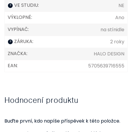
VE STUDIU
:
NE
?
VÝKLOPNÉ
:
Ano
VYPÍNAČ
:
na stínidle
ZÁRUKA
:
2 roky
?
ZNAČKA
:
HALO DESIGN
EAN
:
5705639716555
Hodnocení produktu
Buďte první, kdo napíše příspěvek k této položce.