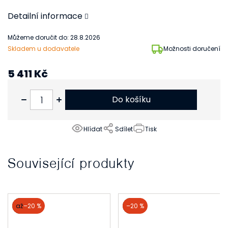
Detailní informace
Můžeme doručit do:
28.8.2026
Skladem u dodavatele
Možnosti doručení
5 411 Kč
4 472 Kč bez DPH
Do košíku
Hlídat
Sdílet
Tisk
Související produkty
akce
až
–20 %
akce
–20 %