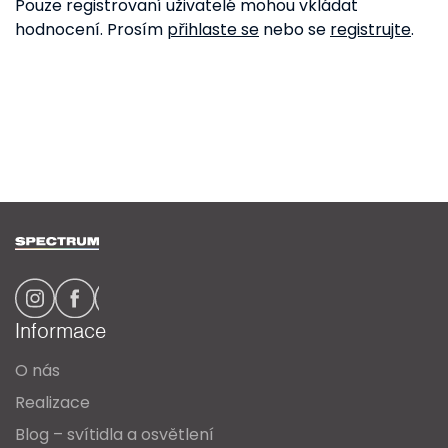
Pouze registrovaní uživatelé mohou vkládat
hodnocení. Prosím
přihlaste se
nebo se
registrujte
.
Z
á
p
a
Informace
t
O nás
í
Realizace
Blog – svítidla a osvětlení