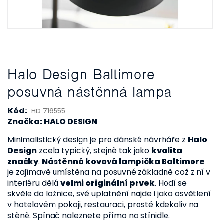
Halo Design Baltimore
posuvná nástěnná lampa
Kód:
HD 716555
Značka: HALO DESIGN
Minimalistický design je pro dánské návrháře z
Halo
Design
zcela typický, stejně tak jako
kvalita
značky
.
Nástěnná kovová lampička Baltimore
je zajímavě umístěna na posuvné základně což z ní v
interiéru dělá
velmi originální prvek
. Hodí se
skvěle do ložnice, své uplatnění najde i jako osvětlení
v hotelovém pokoji, restauraci, prostě kdekoliv na
stěně. Spínač naleznete přímo na stínidle.