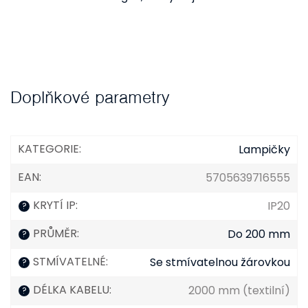
Doplňkové parametry
KATEGORIE
:
Lampičky
EAN
:
5705639716555
KRYTÍ IP
:
IP20
?
PRŮMĚR
:
Do 200 mm
?
STMÍVATELNÉ
:
Se stmívatelnou žárovkou
?
DÉLKA KABELU
:
2000 mm (textilní)
?