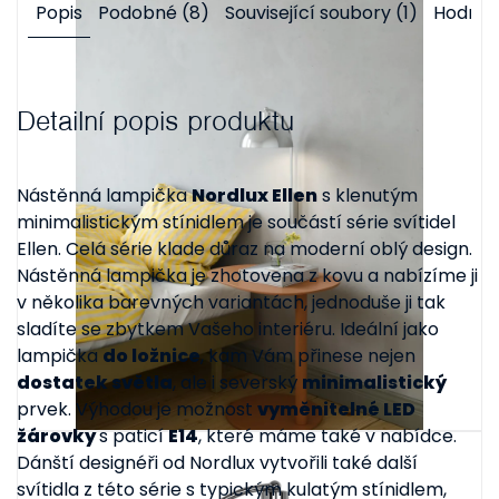
Popis
Podobné (8)
Související soubory (1)
Hodnoc
Detailní popis produktu
Nástěnná lampička
Nordlux Ellen
s klenutým
minimalistickým stínidlem je součástí série svítidel
Ellen. Celá série klade důraz na moderní oblý design.
Nástěnná lampička je zhotovena z kovu a nabízíme ji
v několika barevných variantách, jednoduše ji tak
sladíte se zbytkem Vašeho interiéru. Ideální jako
lampička
do ložnice
, kam Vám přinese nejen
dostatek světla
, ale i severský
minimalistický
prvek. Výhodou je možnost
vyměnitelné LED
žárovky
s paticí
E14
, které máme také v nabídce.
Dánští designéři od Nordlux vytvořili také další
svítidla z této série s typickým kulatým stínidlem,