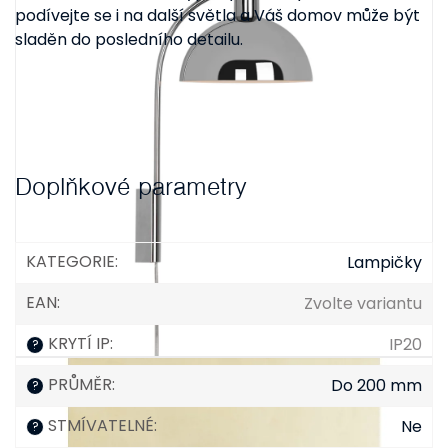
podívejte se i na další světla a Váš domov může být
sladěn do posledního detailu.
Doplňkové parametry
KATEGORIE
:
Lampičky
EAN
:
Zvolte variantu
KRYTÍ IP
:
IP20
?
PRŮMĚR
:
Do 200 mm
?
STMÍVATELNÉ
:
Ne
?