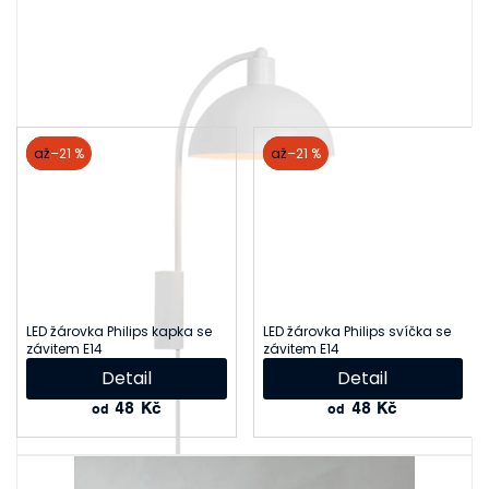
Související produkty
akce
až
–21 %
akce
až
–21 %
LED žárovka Philips kapka se
LED žárovka Philips svíčka se
závitem E14
závitem E14
Detail
Detail
48 Kč
48 Kč
od
od