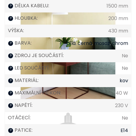
DÉLKA KABELU
:
1500 mm
?
HLOUBKA
:
200 mm
?
VÝŠKA
:
430 mm
BARVA
:
bílá
,
černá
,
mosaz
,
chrom
?
ZDROJ JE SOUČÁSTÍ
:
Ne
?
LED SOUČÁSTÍ
:
Ne
?
MATERIÁL
:
kov
?
MAXIMÁLNÍ PŘÍKON
:
40 W
?
NAPĚTÍ
:
230 V
?
OTÁČECÍ
:
Ne
PATICE
:
E14
?