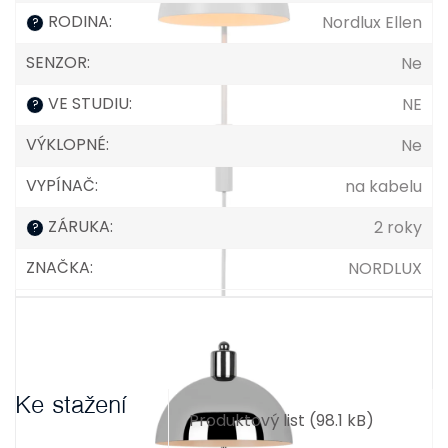
RODINA
:
Nordlux Ellen
?
SENZOR
:
Ne
VE STUDIU
:
NE
?
VÝKLOPNÉ
:
Ne
VYPÍNAČ
:
na kabelu
ZÁRUKA
:
2 roky
?
ZNAČKA
:
NORDLUX
Ke stažení
Produktový list (98.1 kB)