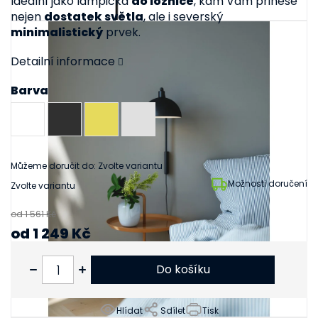
Ideální jako lampička
do ložnice
, kam Vám přinese
nejen
dostatek světla
, ale i severský
minimalistický
prvek.
Detailní informace
Barva
Můžeme doručit do:
Zvolte variantu
Možnosti doručení
Zvolte variantu
od 1 561 Kč
od
1 249 Kč
od
1 032 Kč
bez DPH
Do košíku
Hlídat
Sdílet
Tisk