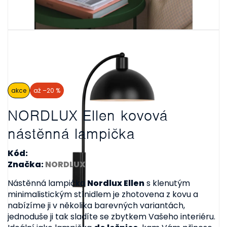
akce
až –20 %
NORDLUX Ellen kovová
nástěnná lampička
Kód:
Značka:
NORDLUX
Nástěnná lampička
Nordlux Ellen
s klenutým
minimalistickým stínidlem je zhotovena z kovu a
nabízíme ji v několika barevných variantách,
jednoduše ji tak sladíte se zbytkem Vašeho interiéru.