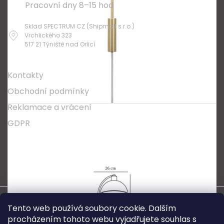
Pracovní dny 8–15 hod
Sklad SPECTRUM CZ (Shipmall s.r.o.)
Vrchlického 323
517 21 Týniště nad Orlicí
O nákupu
Kontakty
Obchodní podmínky
Reklamace a vrácení
GDPR
Oblíbené série svítidel:
Nordlux Alton
Nordlux Milford
Nordlux Oja
Nordlux Ellen
Nordlux Explore
Nordlux Landon
Vytvořil Shoptet
Tento web používá soubory cookie. Dalším
procházením tohoto webu vyjadřujete souhlas s