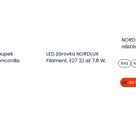
NORD
nástě
oupek
LED žárovka NORDLUX
ncordia
Filament, E27 2,1 až 7,8 W,
Bílá
M
2700 K
košíku
Detail
akce
až
–20 
84 Kč
47 Kč
od