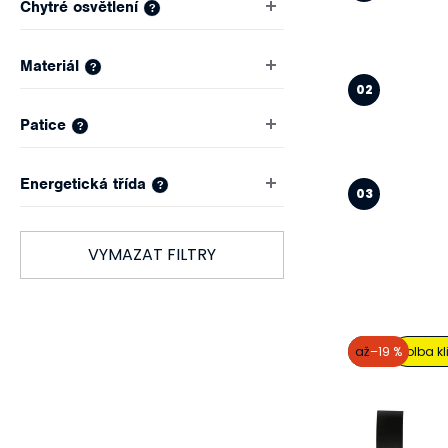
Chytré osvětlení
?
Materiál
?
Patice
?
Energetická třída
?
VYMAZAT FILTRY
V
akce
až
–19 %
volba kl
ý
p