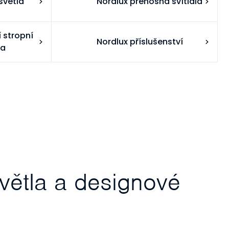
světla
Nordlux přenosná svítidla
 stropní
Nordlux příslušenství
la
ětla a designové