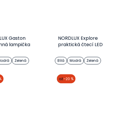
LUX Gaston
NORDLUX Explore
nná lampička
praktická čtecí LED
lampička
odrá
Zelená
Bílá
Modrá
Zelená
Detail
Detail
%
akce
až
–20 %
615 Kč
711 Kč
od
od