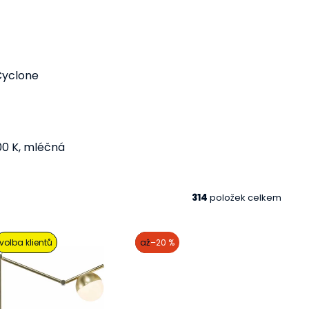
Cyclone
00 K, mléčná
314
položek celkem
volba klientů
akce
až
–20 %