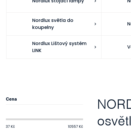
Nordlux stojací lampy
N
Nordlux světla do
N
koupelny
Nordlux Lištový systém
V
LINK
P
o
NORDL
Cena
s
osvět
t
37
Kč
10557
Kč