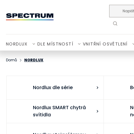
Přejít na obsah
NORDLUX
DLE MÍSTNOSTÍ
VNITŘNÍ OSVĚTLENÍ
Domů
NORDLUX
Nordlux dle série
B
Nordlux SMART chytrá
N
svítidla
n