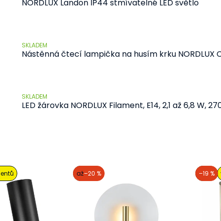
NORDLUX Landon IP44 stmívatelné LED světlo
826 Kč
od
SKLADEM
Nástěnná čtecí lampička na husím krku NORDLUX 
595 Kč
SKLADEM
LED žárovka NORDLUX Filament, E14, 2,1 až 6,8 W, 27
47 Kč
od
ientů
akce
až
–20 %
akce
–19 %