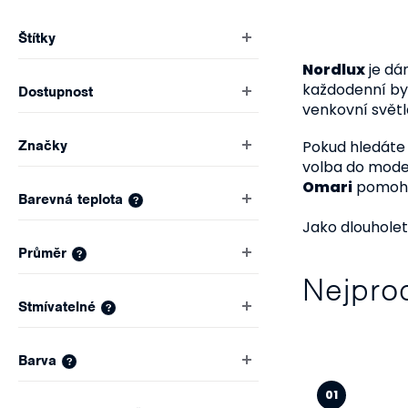
r
Štítky
a
Nordlux
je dán
každodenní byd
n
Dostupnost
venkovní světla
n
Značky
Pokud hledát
volba do moder
í
Omari
pomohou
Barevná teplota
?
p
Jako dlouholet
a
Průměr
?
Nejpro
n
Stmívatelné
?
e
Barva
l
?