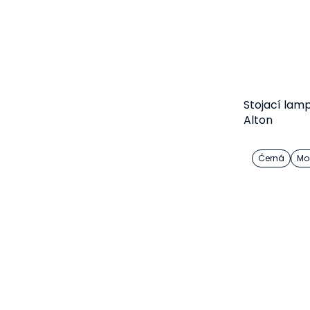
Stojací la
Alton
Černá
Mo
D
3 
od