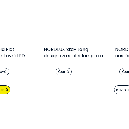
d Flat
NORDLUX Stay Long
NORDL
nkovní LED
designová stolní lampička
nástě
žová
Černá
Čer
etail
Detail
ientů
novink
249 Kč
5 165 Kč