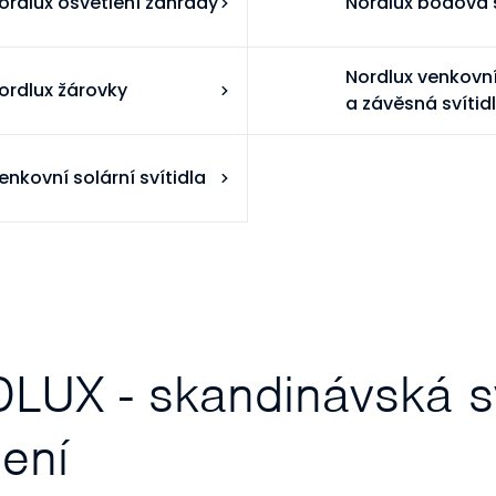
ordlux osvětlení zahrady
Nordlux bodová 
Nordlux venkovní
ordlux žárovky
a závěsná svítid
enkovní solární svítidla
UX - skandinávská sv
lení