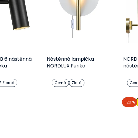
B 6 nástěnná
Nástěnná lampička
NORDL
čka
NORDLUX Furiko
nástěn
lampi
Stříbrná
Černá
Zlatá
Čer
etail
Detail
akce
–20 %
729 Kč
3 651 Kč
od