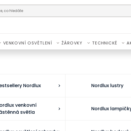
VENKOVNÍ OSVĚTLENÍ
ŽÁROVKY
TECHNICKÉ
A
estsellery Nordlux
Nordlux lustry
ordlux venkovní
Nordlux lampičk
ástěnná světla