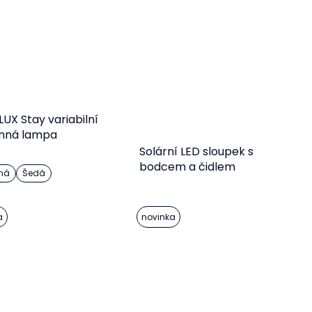
UX Stay variabilní
nná lampa
Solární LED sloupek s
bodcem a čidlem
ná
Šedá
NORDLUX Rica
Detail
Detail
a
novinka
2 594 Kč
1 537 Kč
od