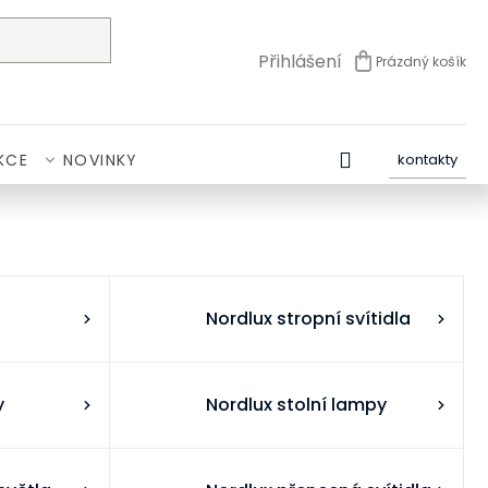
Přihlášení
Prázdný košík
NÁKUPNÍ
KOŠÍK
KCE
NOVINKY
kontakty
Nordlux stropní svítidla
y
Nordlux stolní lampy