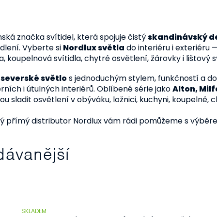
ská značka svítidel, která spojuje čistý
skandinávský d
lení. Vyberte si
Nordlux světla
do interiéru i exteriéru —
, koupelnová svítidla, chytré osvětlení, žárovky i lištový
e
severské světlo
s jednoduchým stylem, funkčností a do
ních i útulných interiérů. Oblíbené série jako
Alton, Mil
 sladit osvětlení v obýváku, ložnici, kuchyni, koupelně, c
ý přímý distributor Nordlux vám rádi pomůžeme s výběrem
dávanější
SKLADEM