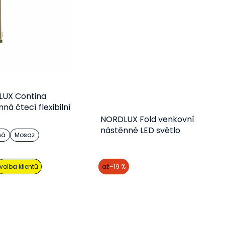
UX Contina
ná čtecí flexibilní
čka
NORDLUX Fold venkovní
nástěnné LED světlo
ná
Mosaz
Detail
Detail
volba klientů
akce
až
–19 %
1 826 Kč
2 727 Kč
od