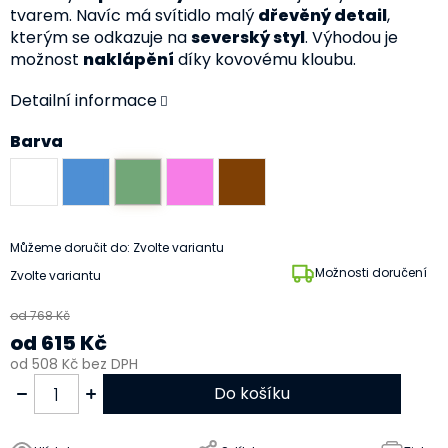
tvarem. Navíc má svítidlo malý
dřevěný detail
,
kterým se odkazuje na
severský styl
. Výhodou je
možnost
naklápění
díky kovovému kloubu.
Detailní informace
Barva
Můžeme doručit do:
Zvolte variantu
Možnosti doručení
Zvolte variantu
od 768 Kč
od
615 Kč
od
508 Kč
bez DPH
Do košíku