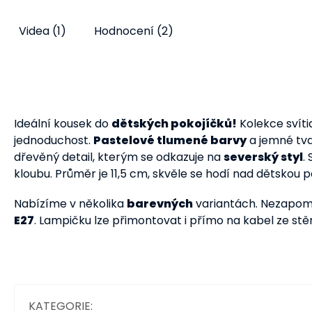
Detail
Detail
72 Kč
960 Kč
od
Videa (1)
Hodnocení (2)
Ideální kousek do
dětských pokojíčků!
Kolekce svíti
jednoduchost.
Pastelové tlumené barvy
a jemné tva
dřevěný detail, kterým se odkazuje na
severský styl
.
kloubu. Průměr je 11,5 cm, skvěle se hodí nad dětskou 
Nabízíme v několika
barevných
variantách. Nezapome
E27
. Lampičku lze přimontovat i přímo na kabel ze stě
KATEGORIE
: