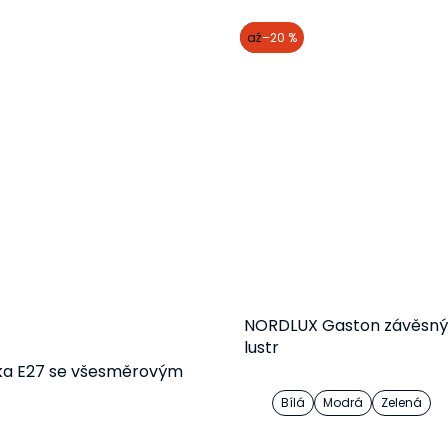
akce
až
–20 %
NORDLUX Gaston závěsný
lustr
ka E27 se všesměrovým
Bílá
Modrá
Zelená