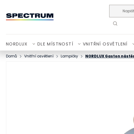
Přejít na obsah
NORDLUX
DLE MÍSTNOSTÍ
VNITŘNÍ OSVĚTLENÍ
Domů
Vnitřní osvětlení
Lampičky
NORDLUX Gaston nástě