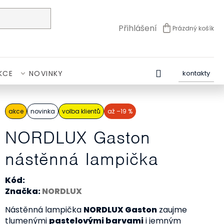
Přihlášení
Prázdný košík
NÁKUPNÍ
KOŠÍK
KCE
NOVINKY
kontakty
akce
novinka
volba klientů
až –19 %
NORDLUX Gaston
nástěnná lampička
Kód:
Značka:
NORDLUX
Nástěnná lampička
NORDLUX Gaston
zaujme
tlumenými
pastelovými barvami
i jemným