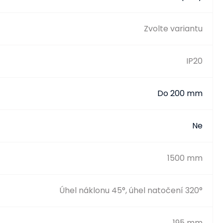
Zvolte variantu
IP20
Do 200 mm
Ne
1500 mm
Úhel náklonu 45°, úhel natočení 320°
195 mm