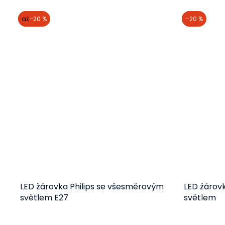
akce
až
–20 %
akce
–20 %
LED žárovka Philips se všesměrovým
LED žárov
světlem E27
světlem