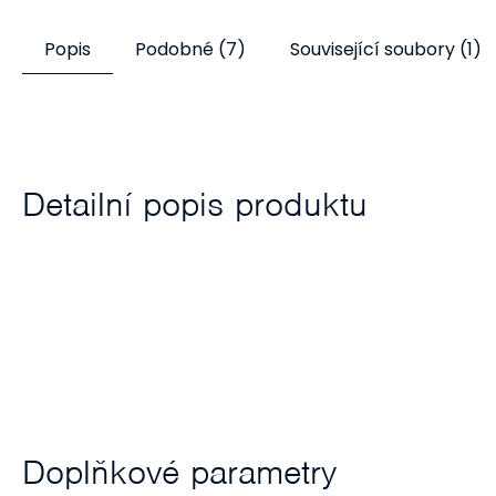
Detail
77 Kč
od
Popis
Podobné (7)
Související soubory (1)
Detailní popis produktu
Doplňkové parametry