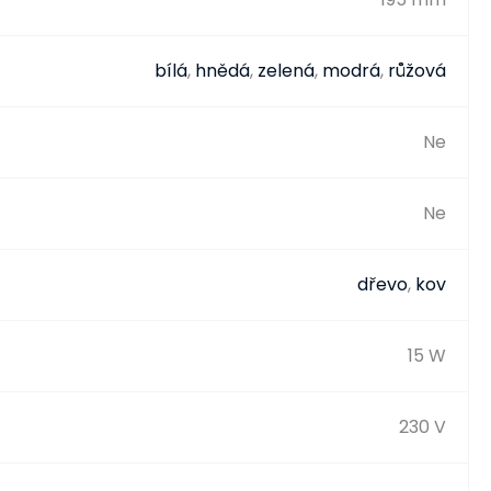
bílá
,
hnědá
,
zelená
,
modrá
,
růžová
Ne
Ne
dřevo
,
kov
15 W
230 V