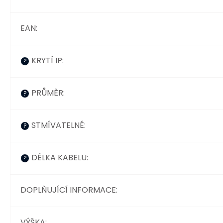
EAN
:
KRYTÍ IP
:
?
PRŮMĚR
:
?
STMÍVATELNÉ
:
?
DÉLKA KABELU
:
?
DOPLŇUJÍCÍ INFORMACE
:
VÝŠKA
: