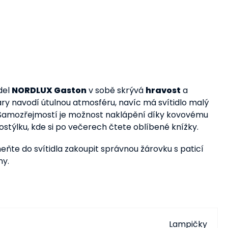
del
NORDLUX Gaston
v sobě skrývá
hravost
a
ry navodí útulnou atmosféru, navíc má svítidlo malý
 Samozřejmostí je možnost naklápění díky kovovému
postýlku, kde si po večerech čtete oblíbené knížky.
ňte do svítidla zakoupit správnou žárovku s paticí
ny.
Lampičky