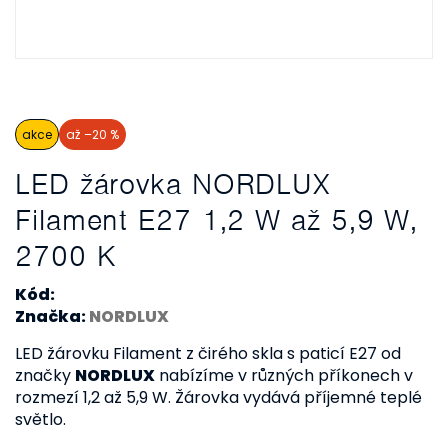
akce
až –20 %
LED žárovka NORDLUX
Filament E27 1,2 W až 5,9 W,
2700 K
Kód:
Značka:
NORDLUX
LED žárovku Filament z čirého skla s paticí E27 od
značky
NORDLUX
nabízíme v různých příkonech v
rozmezí 1,2 až 5,9 W. Žárovka vydává příjemné teplé
světlo.