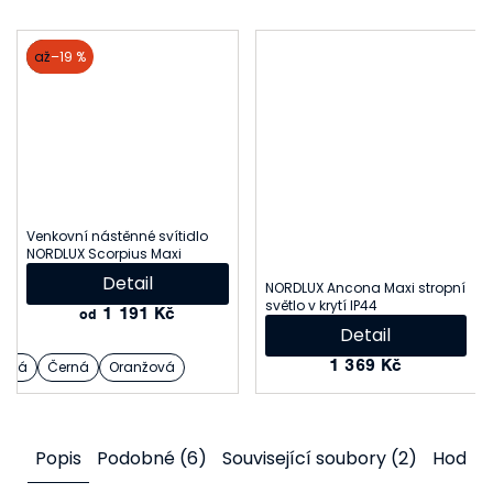
akce
až
–19 %
Venkovní nástěnné svítidlo
NORDLUX Scorpius Maxi
Detail
NORDLUX Ancona Maxi stropní
světlo v krytí IP44
1 191 Kč
od
Detail
1 369 Kč
Bílá
Černá
Oranžová
Popis
Podobné (6)
Související soubory (2)
Hodno