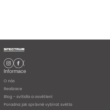
Z
á
p
a
Informace
t
O nás
í
Realizace
Blog – svítidla a osvětlení
Poradna: jak správně vybírat světla