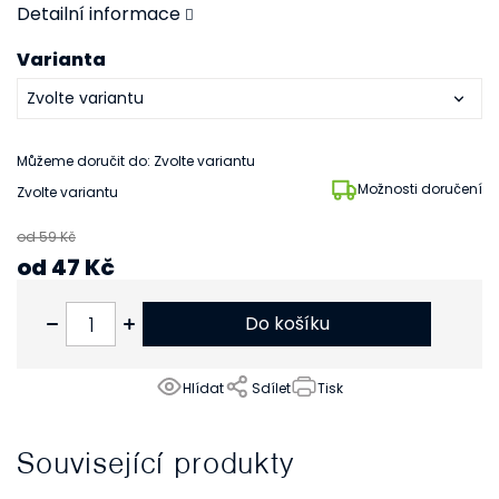
Detailní informace
Varianta
Můžeme doručit do:
Zvolte variantu
Možnosti doručení
Zvolte variantu
od 59 Kč
od
47 Kč
od
39 Kč
bez DPH
Do košíku
Hlídat
Sdílet
Tisk
Související produkty