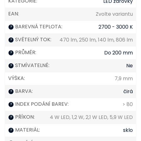
KATEGORIE
:
LED žárovky
EAN
:
Zvolte variantu
BAREVNÁ TEPLOTA
:
2700 - 3000 K
?
SVĚTELNÝ TOK
:
470 lm, 250 lm, 140 lm, 806 lm
?
PRŮMĚR
:
Do 200 mm
?
STMÍVATELNÉ
:
Ne
?
VÝŠKA
:
7,9 mm
BARVA
:
čirá
?
INDEX PODÁNÍ BAREV
:
> 80
?
PŘÍKON
:
4 W LED, 1,2 W, 2,1 W LED, 5,9 W LED
?
MATERIÁL
:
sklo
?