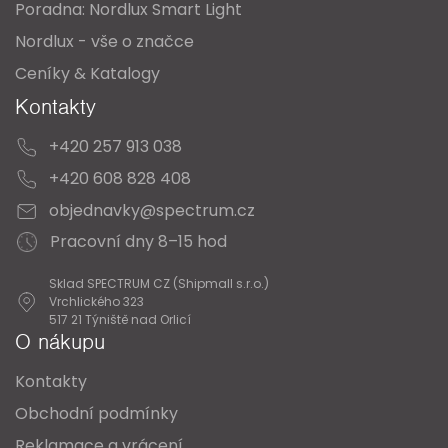
Poradna: Nordlux Smart Light
Nordlux - vše o značce
Ceníky & Katalogy
Kontakty
+420 257 913 038
+420 608 828 408
objednavky@spectrum.cz
Pracovní dny 8–15 hod
Sklad SPECTRUM CZ (Shipmall s.r.o.)
Vrchlického 323
517 21 Týniště nad Orlicí
O nákupu
Kontakty
Obchodní podmínky
Reklamace a vrácení