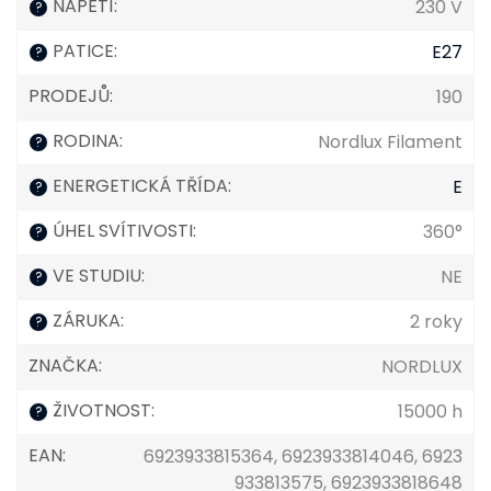
NAPĚTÍ
:
230 V
?
PATICE
:
E27
?
PRODEJŮ
:
190
RODINA
:
Nordlux Filament
?
ENERGETICKÁ TŘÍDA
:
E
?
ÚHEL SVÍTIVOSTI
:
360°
?
VE STUDIU
:
NE
?
ZÁRUKA
:
2 roky
?
ZNAČKA
:
NORDLUX
ŽIVOTNOST
:
15000 h
?
EAN
:
6923933815364, 6923933814046, 6923
933813575, 6923933818648