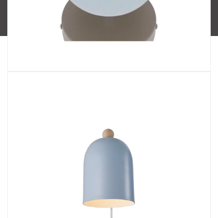
Copyright 2026
SPECTRUM CZ s.r.o.
. Všechna práva
vyhrazena.