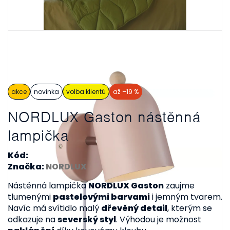
akce
novinka
volba klientů
až –19 %
NORDLUX Gaston nástěnná
lampička
Kód:
Značka:
NORDLUX
Nástěnná lampička
NORDLUX Gaston
zaujme
tlumenými
pastelovými barvami
i jemným tvarem.
Navíc má svítidlo malý
dřevěný detail
, kterým se
odkazuje na
severský styl
. Výhodou je možnost