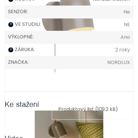
SENZOR
:
Ne
VE STUDIU
:
NE
?
VÝKLOPNÉ
:
Ano
ZÁRUKA
:
2 roky
?
ZNAČKA
:
NORDLUX
Ke stažení
Produktový list (109.2 kB)