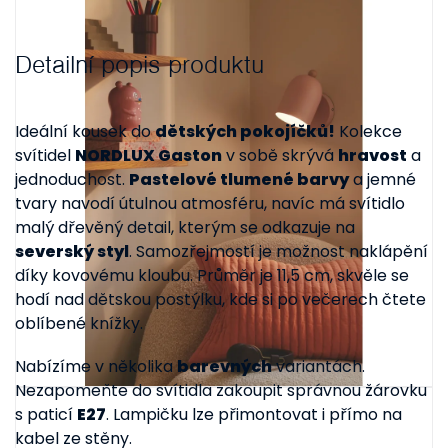
Detailní popis produktu
Ideální kousek do
dětských pokojíčků!
Kolekce
svítidel
NORDLUX Gaston
v sobě skrývá
hravost
a
jednoduchost.
Pastelové tlumené barvy
a jemné
tvary navodí útulnou atmosféru, navíc má svítidlo
malý dřevěný detail, kterým se odkazuje na
severský styl
. Samozřejmostí je možnost naklápění
díky kovovému kloubu. Průměr je 11,5 cm, skvěle se
hodí nad dětskou postýlku, kde si po večerech čtete
oblíbené knížky.
Nabízíme v několika
barevných
variantách.
Nezapomeňte do svítidla zakoupit správnou žárovku
s paticí
E27
. Lampičku lze přimontovat i přímo na
kabel ze stěny.