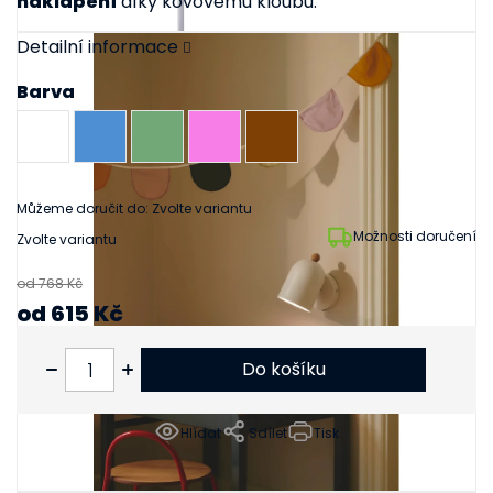
naklápění
díky kovovému kloubu.
Detailní informace
Barva
Můžeme doručit do:
Zvolte variantu
Možnosti doručení
Zvolte variantu
od 768 Kč
od
615 Kč
od
508 Kč
bez DPH
Do košíku
Hlídat
Sdílet
Tisk