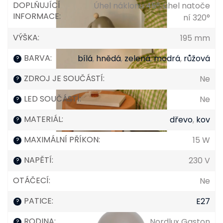
DOPLŇUJÍCÍ
Úhel náklonu 45°, úhel natoče
INFORMACE
:
ní 320°
VÝŠKA
:
195 mm
BARVA
:
bílá
,
hnědá
,
zelená
,
modrá
,
růžová
?
ZDROJ JE SOUČÁSTÍ
:
Ne
?
LED SOUČÁSTÍ
:
Ne
?
MATERIÁL
:
dřevo
,
kov
?
MAXIMÁLNÍ PŘÍKON
:
15 W
?
NAPĚTÍ
:
230 V
?
OTÁČECÍ
:
Ne
PATICE
:
E27
?
RODINA
:
Nordlux Gaston
?