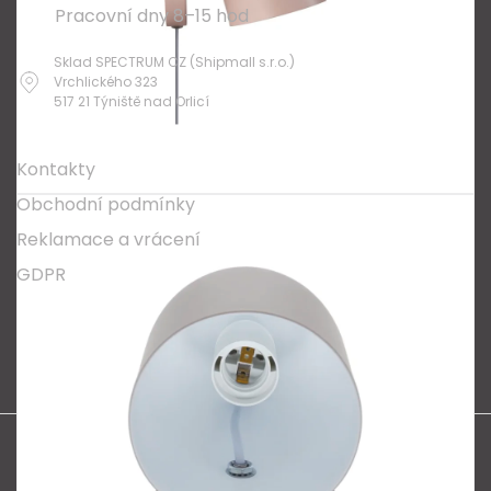
Pracovní dny 8–15 hod
Sklad SPECTRUM CZ (Shipmall s.r.o.)
Vrchlického 323
517 21 Týniště nad Orlicí
O nákupu
Kontakty
Obchodní podmínky
Reklamace a vrácení
GDPR
Oblíbené série svítidel:
Nordlux Alton
Nordlux Milford
Nordlux Oja
Nordlux Ellen
Nordlux Explore
Nordlux Landon
Vytvořil Shoptet