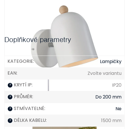
Doplňkové parametry
KATEGORIE
:
Lampičky
EAN
:
Zvolte variantu
KRYTÍ IP
:
IP20
?
PRŮMĚR
:
Do 200 mm
?
STMÍVATELNÉ
:
Ne
?
DÉLKA KABELU
:
1500 mm
?