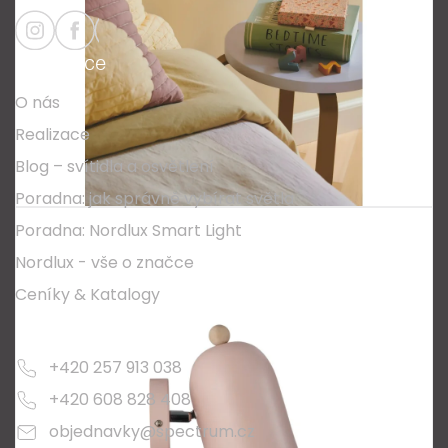
p
a
Informace
t
O nás
í
Realizace
Blog – svítidla a osvětlení
Poradna: jak správně vybírat světla
Poradna: Nordlux Smart Light
Nordlux - vše o značce
Ceníky & Katalogy
Kontakty
+420 257 913 038
+420 608 828 408
objednavky@spectrum.cz