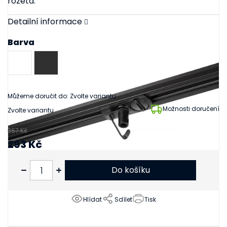
rozeta.
Detailní informace
Barva
Můžeme doručit do:
Zvolte variantu
Možnosti doručení
Zvolte variantu
367 Kč
293 Kč
242 Kč bez DPH
Do košíku
Hlídat
Sdílet
Tisk