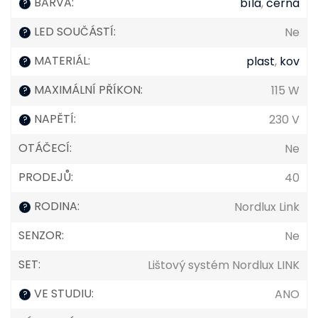
BARVA
:
bílá
,
černá
?
LED SOUČÁSTÍ
:
Ne
?
MATERIÁL
:
plast
,
kov
?
MAXIMÁLNÍ PŘÍKON
:
115 W
?
NAPĚTÍ
:
230 V
?
OTÁČECÍ
:
Ne
PRODEJŮ
:
40
RODINA
:
Nordlux Link
?
SENZOR
:
Ne
SET
:
Lištový systém Nordlux LINK
VE STUDIU
:
ANO
?