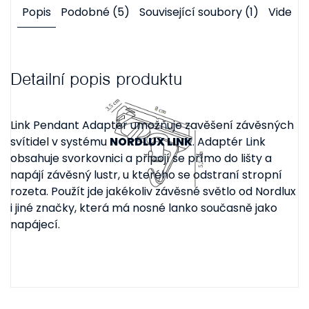
Popis
Podobné (5)
Související soubory (1)
Videa (
Detailní popis produktu
Link Pendant Adapter
umožňuje zavěšení závěsných
svítidel v systému
NORDLUX LINK
. Adaptér Link
obsahuje svorkovnici a připojí se přímo do lišty a
napájí závěsný lustr, u kterého se odstraní stropní
rozeta. Použít jde jakékoliv závěsné světlo od Nordlux
i jiné značky, která má nosné lanko současně jako
napájecí.