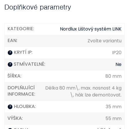
Doplňkové parametry
KATEGORIE
:
Nordlux Lištový systém LINK
EAN
:
Zvolte variantu
KRYTÍ IP
:
IP20
?
STMÍVATELNÉ
:
Ne
?
ŠÍŘKA
:
80 mm
DOPLŇUJÍCÍ
Délka 80 mm\, max. nosnost 4 kg
INFORMACE
:
\, hák lze demontovat.
HLOUBKA
:
35 mm
?
VÝŠKA
:
55 mm