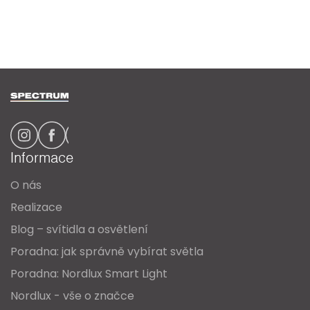
Z
á
p
a
Informace
t
O nás
í
Realizace
Blog – svítidla a osvětlení
Poradna: jak správně vybírat světla
Poradna: Nordlux Smart Light
Nordlux - vše o značce