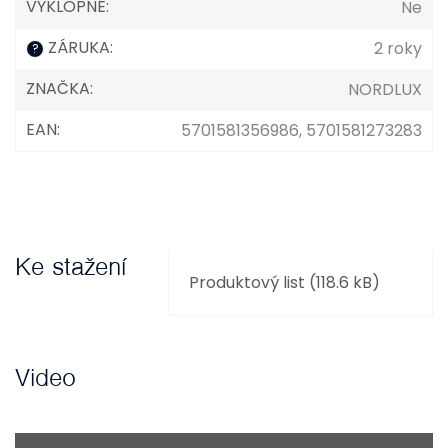
VÝKLOPNÉ
:
Ne
ZÁRUKA
:
2 roky
?
ZNAČKA
:
NORDLUX
EAN
:
5701581356986, 5701581273283
Ke stažení
Produktový list (118.6 kB)
Video