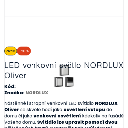
akce
–20 %
LED venkovní světlo NORDLUX
Oliver
Kód:
Značka:
NORDLUX
Nástěnné i stropní venkovní LED svítidlo
NORDLUX
Oliver
se skvěle hodí jako
osvětlení vstupu
do
domu či jako
venkovní osvětlení
kdekoliv na fasádě
Vašeho domu.
Svítidlo lze upravit pomocí dvou