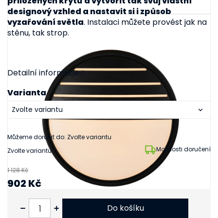
přiložených krytů
a vytvořit tak svůj vlastní
designový vzhled a nastavit si i způsob
vyzařování světla
. Instalaci můžete provést jak na
stěnu, tak strop.
Detailní informace
Varianta
Můžeme doručit do:
Zvolte variantu
Možnosti doručení
Zvolte variantu
1 128 Kč
902 Kč
745 Kč bez DPH
Do košíku