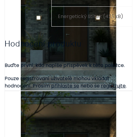
Energetický štítek (42.1 kB)
Hodnocení produktu
Buďte první, kdo napíše příspěvek k této položce.
Pouze registrovaní uživatelé mohou vkládat
hodnocení. Prosím
přihlaste se
nebo se
registrujte
.