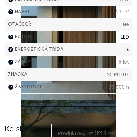
NAPĚTÍ
:
230 V
?
OTÁČECÍ
:
Ne
PATICE
:
LED
?
ENERGETICKÁ TŘÍDA
:
E
?
ZÁRUKA
:
5 let
?
ZNAČKA
:
NORDLUX
ŽIVOTNOST
:
30 000 h
?
Ke stažení
Produktový list (121.3 kB)