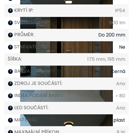
KRYTÍ IP
:
IP54
?
SVĚTELNÝ TOK
:
600 lm
?
PRŮMĚR
:
Do 200 mm
?
STMÍVATELNÉ
:
Ne
?
ŠÍŘKA
:
175 mm, 195 mm
BARVA
:
černá
?
ZDROJ JE SOUČÁSTÍ
:
Ano
?
INDEX PODÁNÍ BAREV
:
> 80
?
LED SOUČÁSTÍ
:
Ano
?
MATERIÁL
:
plast
?
MAXIMÁLNÍ PŘÍKON
:
9 W
?