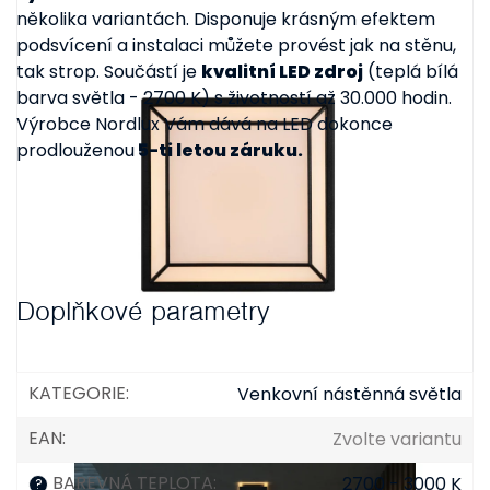
několika variantách. Disponuje krásným efektem
podsvícení a instalaci můžete provést jak na stěnu,
tak strop. Součástí je
kvalitní LED zdroj
(teplá bílá
barva světla - 2700 K) s životností až 30.000 hodin.
Výrobce Nordlux Vám dává na LED dokonce
prodlouženou
5-ti letou záruku.
Doplňkové parametry
KATEGORIE
:
Venkovní nástěnná světla
EAN
:
Zvolte variantu
BAREVNÁ TEPLOTA
:
2700 - 3000 K
?