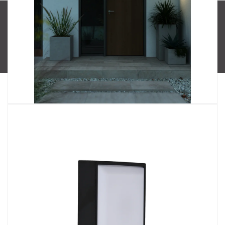
Vytvořil Shoptet
Copyright 2026
SPECTRUM CZ s.r.o.
. Všechna práva
vyhrazena.