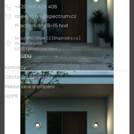
+420 608 828 408
objednavky@spectrum.cz
Pracovní dny 8–15 hod
Sklad SPECTRUM CZ (Shipmall s.r.o.)
Vrchlického 323
517 21 Týniště nad Orlicí
O nákupu
Kontakty
Obchodní podmínky
Reklamace a vrácení
GDPR
Oblíbené série svítidel:
Nordlux Alton
Nordlux Milford
Nordlux Oja
Nordlux Ellen
Nordlux Explore
Nordlux Landon