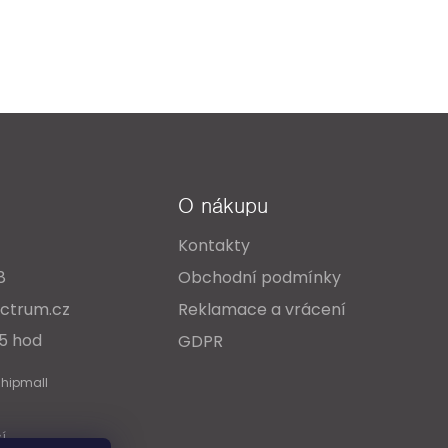
O nákupu
Kontakty
8
Obchodní podmínky
ctrum.cz
Reklamace a vrácení
15 hod
GDPR
Shipmall
cí