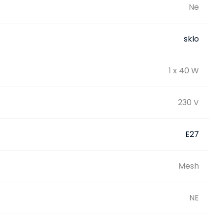
Ne
sklo
1 x 40 W
230 V
E27
Mesh
NE