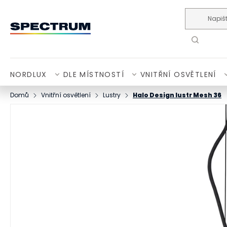
Přejít na obsah
NORDLUX
DLE MÍSTNOSTÍ
VNITŘNÍ OSVĚTLENÍ
Domů
Vnitřní osvětlení
Lustry
Halo Design lustr Mesh 36