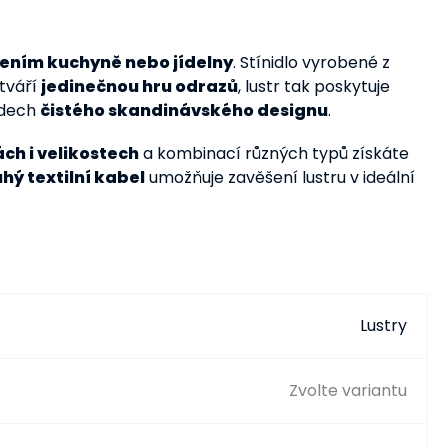
lením kuchyně nebo jídelny
. Stínidlo vyrobené z
ytváří
jedinečnou hru odrazů
, lustr tak poskytuje
ádech
čistého skandinávského designu
.
ch i velikostech
a kombinací různých typů získáte
hý textilní kabel
umožňuje zavěšení lustru v ideální
Lustry
Zvolte variantu