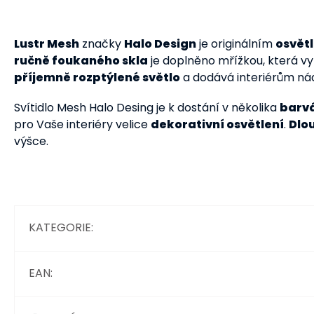
Lustr Mesh
značky
Halo Design
je originálním
osvět
ručně foukaného skla
je doplněno mřížkou, která v
příjemně rozptýlené světlo
a dodává interiérům n
Svítidlo Mesh Halo Desing je k dostání v několika
barvá
pro Vaše interiéry velice
dekorativní osvětlení
.
Dlou
výšce.
KATEGORIE
:
EAN
: