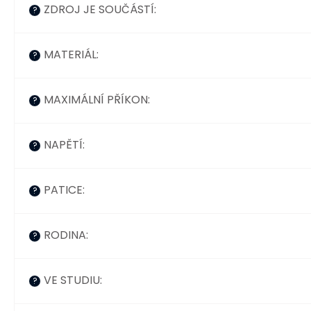
ZDROJ JE SOUČÁSTÍ
:
?
MATERIÁL
:
?
MAXIMÁLNÍ PŘÍKON
:
?
NAPĚTÍ
:
?
PATICE
:
?
RODINA
:
?
VE STUDIU
:
?