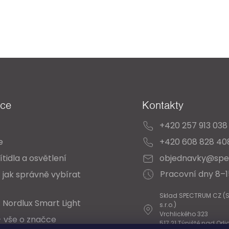
ace
Kontakty
+420 257 913 038
e
+420 608 828 40
ítidla a osvětlení
objednavky@spe
Pracovní dny 8–
 jak správně vybírat
Sklad SPECTRUM CZ (
 Nordlux Smart Light
s.r.o.)
Vrchlického 323
- vše o značce
517 21 Týniště nad Orli