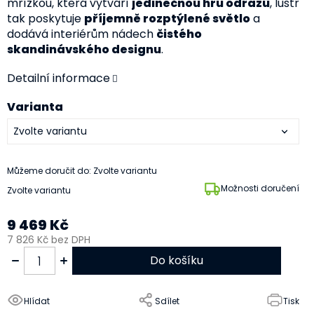
mřížkou, která vytváří
jedinečnou hru odrazů
, lustr
tak poskytuje
příjemně rozptýlené světlo
a
dodává interiérům nádech
čistého
skandinávského designu
.
Detailní informace
Varianta
Můžeme doručit do:
Zvolte variantu
Možnosti doručení
Zvolte variantu
9 469 Kč
7 826 Kč bez DPH
Do košíku
Hlídat
Sdílet
Tisk