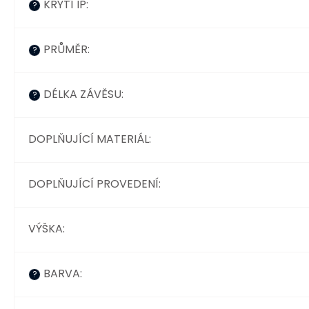
KRYTÍ IP
:
?
PRŮMĚR
:
?
DÉLKA ZÁVĚSU
:
?
DOPLŇUJÍCÍ MATERIÁL
:
DOPLŇUJÍCÍ PROVEDENÍ
:
VÝŠKA
:
BARVA
:
?