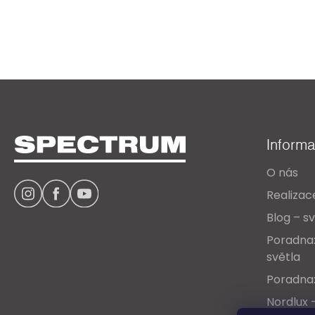
Z
á
Inform
p
O nás
a
Realizac
t
Blog – sv
í
Poradna:
světla
Poradna:
Nordlux 