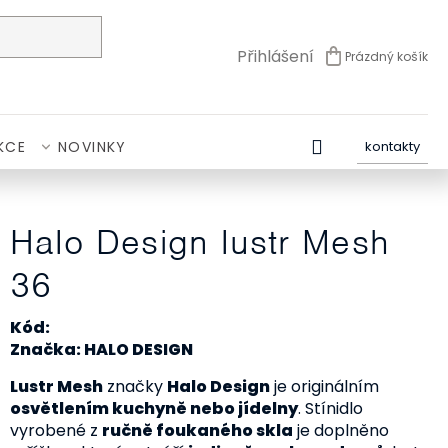
Přihlášení
Prázdný košík
NÁKUPNÍ
KOŠÍK
KCE
NOVINKY
kontakty
Halo Design lustr Mesh
36
Kód:
Značka: HALO DESIGN
Lustr Mesh
značky
Halo Design
je originálním
osvětlením kuchyně nebo jídelny
. Stínidlo
vyrobené z
ručně foukaného skla
je doplněno