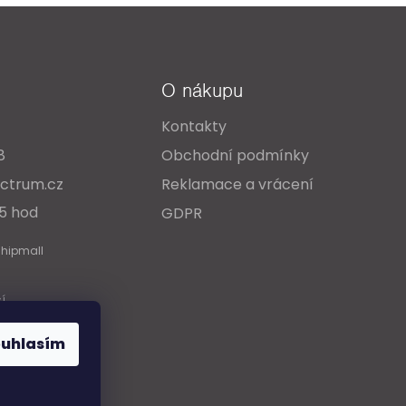
O nákupu
Kontakty
8
Obchodní podmínky
ctrum.cz
Reklamace a vrácení
15 hod
GDPR
Shipmall
cí
ouhlasím