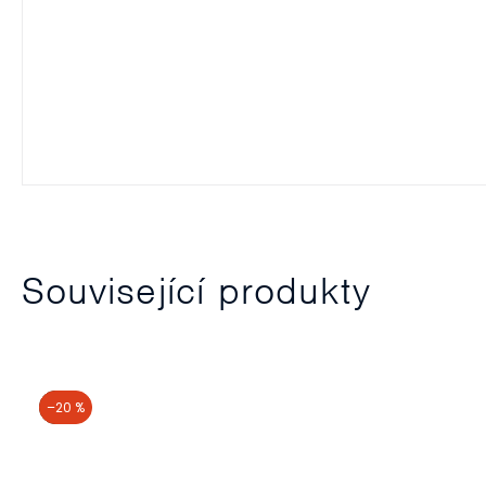
Související produkty
akce
–20 %