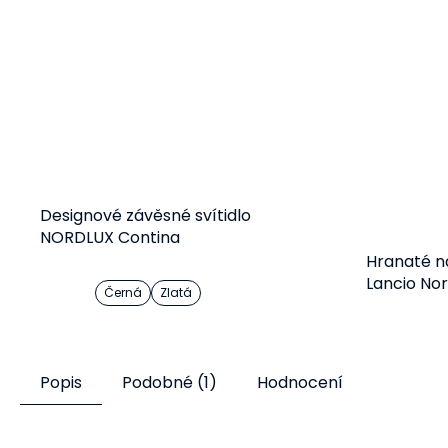
Designové závěsné svítidlo
NORDLUX Contina
Hranaté ná
Lancio Nor
Černá
Zlatá
Detail
1 210 Kč
Popis
Podobné (1)
Hodnocení