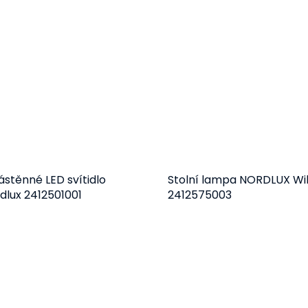
stěnné LED svítidlo
Stolní lampa NORDLUX Wi
dlux 2412501001
2412575003
Do košíku
Do košíku
1 008 Kč
1 128 Kč