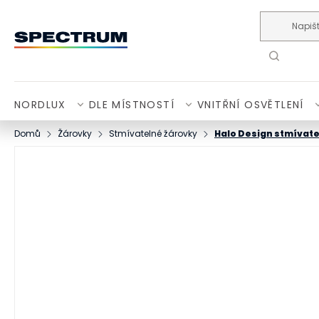
Přejít na obsah
NORDLUX
DLE MÍSTNOSTÍ
VNITŘNÍ OSVĚTLENÍ
Domů
Žárovky
Stmívatelné žárovky
Halo Design stmívat