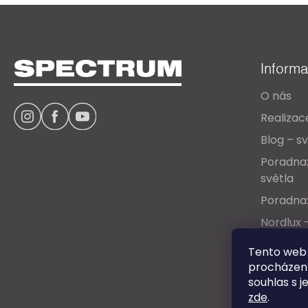
Z
á
Inform
p
O nás
a
Realizac
t
Blog – sv
í
Poradna:
světla
Poradna:
Nordlux 
Ceníky &
Tento web 
procházení
souhlas s j
zde
.