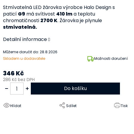
Stmívatelná LED žárovka výrobce Halo Design s
paticí
G9
má svítivost
410 lm
a teplotu
chromatičnosti
2700 K
. Žárovka je plynule
stmívatelná.
Detailní informace
Můžeme doručit do:
28.8.2026
Skladem u dodavatele
Možnosti doručení
346 Kč
286 Kč bez DPH
Do košíku
Hlídat
Sdílet
Tisk