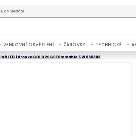
VENKOVNÍ OSVĚTLENÍ
ŽÁROVKY
TECHNICKÉ
A
elná LED žárovka COLORS G9 Dimmable 5 W 935383