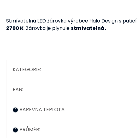
Stmívatelná LED žárovka výrobce Halo Design s paticí
2700 K
. Žárovka je plynule
stmívatelná.
KATEGORIE
:
EAN
:
BAREVNÁ TEPLOTA
:
?
PRŮMĚR
:
?