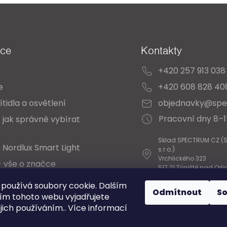
ace
Kontakty
+420 257 913 038
e
+420 608 828 40
ítidla a osvětlení
objednavky@spe
Pracovní dny 8–
 jak správně vybírat
Sklad SPECTRUM CZ (
 Nordlux Smart Light
s.r.o.)
Vrchlického 323
- vše o značce
517 21 Týniště nad Orli
 Katalogy
používá soubory cookie. Dalším
Odmítnout
S
m tohoto webu vyjadřujete
ejich používáním.. Více informací