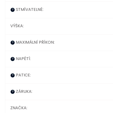
STMÍVATELNÉ
:
?
VÝŠKA
:
MAXIMÁLNÍ PŘÍKON
:
?
NAPĚTÍ
:
?
PATICE
:
?
ZÁRUKA
:
?
ZNAČKA
: