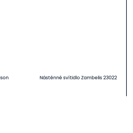
lson
Nástěnné svítidlo Zambelis 23022
Do košíku
5 037 Kč