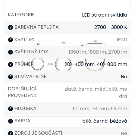
KATEGORIE
:
LED stropní svítidla
BAREVNÁ TEPLOTA
:
2700 - 3000 K
?
KRYTÍ IP
:
IP40
?
SVĚTELNÝ TOK
:
1350 lm, 1800 lm, 2700 lm
?
PRŮMĚR
:
201-400 mm
,
401-800 mm
?
STMÍVATELNÉ
:
Ne
?
DOPLŇUJÍCÍ
zlatá, černá, měď, bílá, mo
PROVEDENÍ
:
drá
HLOUBKA
:
90 mm, 74 mm, 99 mm
?
BARVA
:
bílá
,
černá
,
béžová
?
ZDROJ JE SOUČÁSTÍ
:
Ne
?