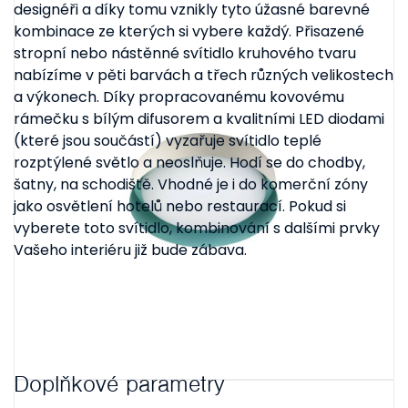
designéři a díky tomu vznikly tyto úžasné barevné
kombinace ze kterých si vybere každý. Přisazené
stropní nebo nástěnné svítidlo kruhového tvaru
nabízíme v pěti barvách a třech různých velikostech
a výkonech. Díky propracovanému kovovému
rámečku s bílým difusorem a kvalitními LED diodami
(které jsou součástí) vyzařuje svítidlo teplé
rozptýlené světlo a neoslňuje. Hodí se do chodby,
šatny, na schodiště. Vhodné je i do komerční zóny
jako osvětlení hotelů nebo restaurací. Pokud si
vyberete toto svítidlo, kombinování s dalšími prvky
Vašeho interiéru již bude zábava.
Doplňkové parametry