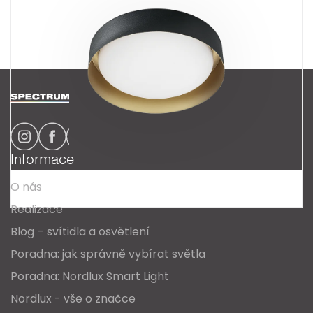
Z
á
p
a
Informace
t
O nás
í
Realizace
Blog – svítidla a osvětlení
Poradna: jak správně vybírat světla
Poradna: Nordlux Smart Light
Nordlux - vše o značce