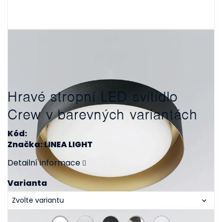
Hravé stropní LED svítidlo
Crew v barevných variantách
Kód:
Značka: LINEA LIGHT
Detailní informace
Varianta