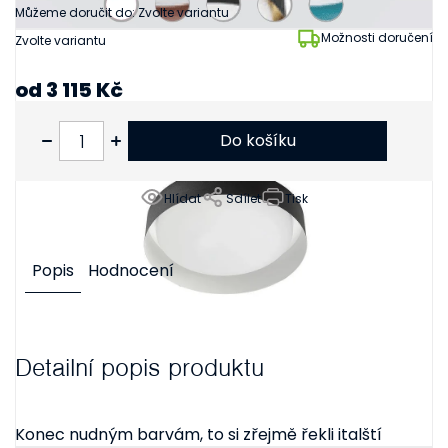
Můžeme doručit do:
Zvolte variantu
Možnosti doručení
Zvolte variantu
od
3 115 Kč
od
2 574 Kč
bez DPH
Do košíku
Hlídat
Sdílet
Tisk
Popis
Hodnocení
Detailní popis produktu
Konec nudným barvám, to si zřejmě řekli italští