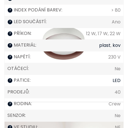
INDEX PODÁNÍ BAREV
:
> 80
?
LED SOUČÁSTÍ
:
Ano
?
PŘÍKON
:
12 W, 17 W, 22 W
?
MATERIÁL
:
plast
,
kov
?
NAPĚTÍ
:
230 V
?
OTÁČECÍ
:
Ne
PATICE
:
LED
?
PRODEJŮ
:
40
RODINA
:
Crew
?
SENZOR
:
Ne
VE STUDIU
:
NE
?