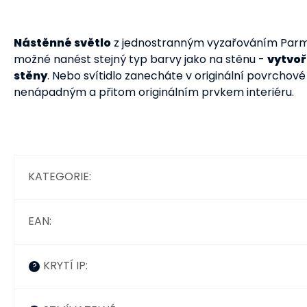
Nástěnné světlo
z jednostranným vyzařováním Par
možné nanést stejný typ barvy jako na stěnu -
vytvoř
stěny
. Nebo svítidlo zanecháte v originální povrchov
nenápadným a přitom originálním prvkem interiéru.
KATEGORIE
:
EAN
:
KRYTÍ IP
:
?