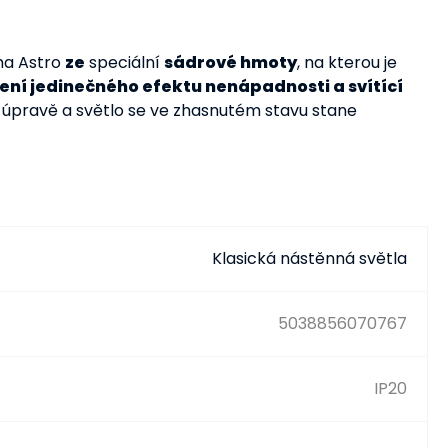
ma Astro
ze
speciální
sádrové hmoty
, na kterou je
ení jedinečného efektu nenápadnosti a svítící
é úpravě a světlo se ve zhasnutém stavu stane
Klasická nástěnná světla
5038856070767
IP20