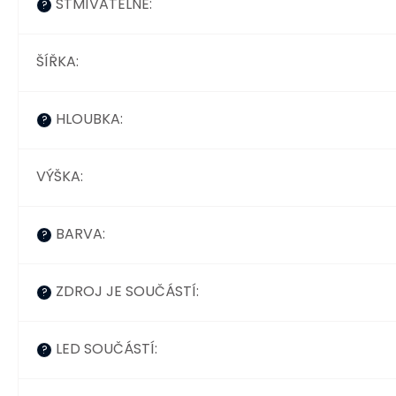
STMÍVATELNÉ
:
?
ŠÍŘKA
:
HLOUBKA
:
?
VÝŠKA
:
BARVA
:
?
ZDROJ JE SOUČÁSTÍ
:
?
LED SOUČÁSTÍ
:
?