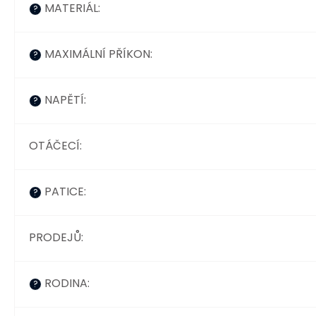
MATERIÁL
:
?
MAXIMÁLNÍ PŘÍKON
:
?
NAPĚTÍ
:
?
OTÁČECÍ
:
PATICE
:
?
PRODEJŮ
:
RODINA
:
?