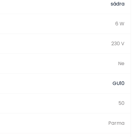
sádra
6 W
230 V
Ne
GU10
50
Parma