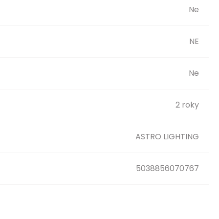
Ne
NE
Ne
2 roky
ASTRO LIGHTING
5038856070767