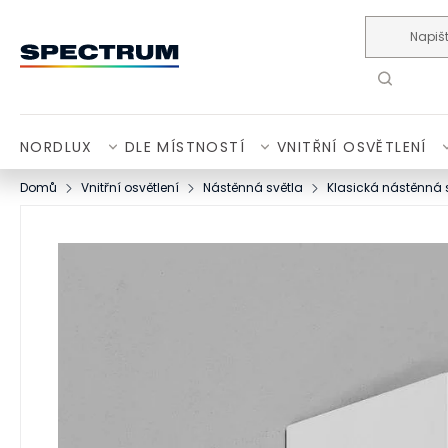
Přejít na obsah
NORDLUX
DLE MÍSTNOSTÍ
VNITŘNÍ OSVĚTLENÍ
Domů
Vnitřní osvětlení
Nástěnná světla
Klasická nástěnná 