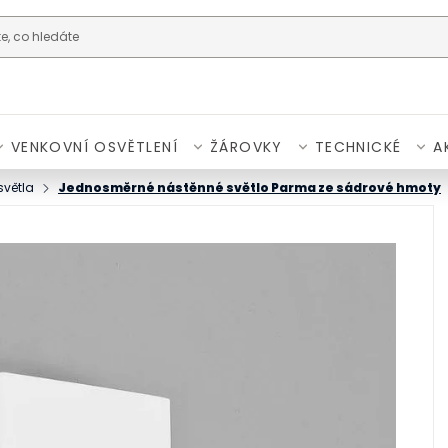
VENKOVNÍ OSVĚTLENÍ
ŽÁROVKY
TECHNICKÉ
A
světla
Jednosměrné nástěnné světlo Parma ze sádrové hmoty