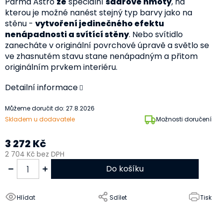
Parma Astro
ze
speciální
sádrové hmoty
, na
kterou je možné nanést stejný typ barvy jako na
stěnu -
vytvoření jedinečného efektu
nenápadnosti a svítící stěny
. Nebo svítidlo
zanecháte v originální povrchové úpravě a světlo se
ve zhasnutém stavu stane nenápadným a přitom
originálním prvkem interiéru.
Detailní informace
Můžeme doručit do:
27.8.2026
Skladem u dodavatele
Možnosti doručení
3 272 Kč
2 704 Kč bez DPH
Do košíku
Hlídat
Sdílet
Tisk