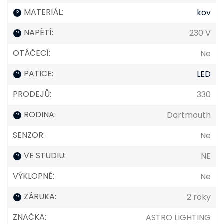
MATERIÁL
:
kov
?
NAPĚTÍ
:
230 V
?
OTÁČECÍ
:
Ne
PATICE
:
LED
?
PRODEJŮ
:
330
RODINA
:
Dartmouth
?
SENZOR
:
Ne
VE STUDIU
:
NE
?
VÝKLOPNÉ
:
Ne
ZÁRUKA
:
2 roky
?
ZNAČKA
:
ASTRO LIGHTING