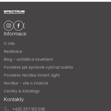
Z
á
p
a
Informace
t
O nás
í
Realizace
Blog – svítidla a osvětlení
Poradna: jak správně vybírat světla
Poradna: Nordlux Smart Light
Nordlux - vše o značce
Ceníky & Katalogy
Kontakty
+420 257 913 038