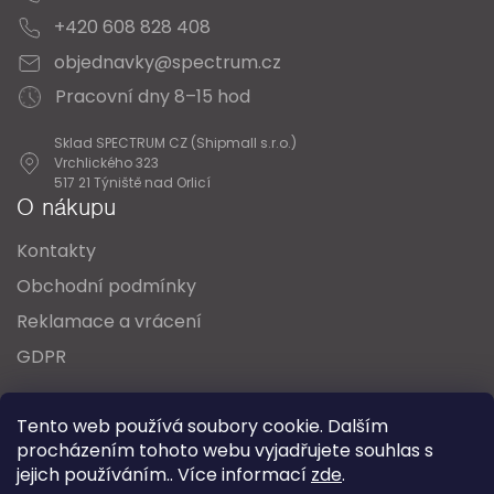
+420 608 828 408
objednavky@spectrum.cz
Pracovní dny 8–15 hod
Sklad SPECTRUM CZ (Shipmall s.r.o.)
Vrchlického 323
517 21 Týniště nad Orlicí
O nákupu
Kontakty
Obchodní podmínky
Reklamace a vrácení
GDPR
Oblíbené série svítidel:
Nordlux Alton
Tento web používá soubory cookie. Dalším
Nordlux Milford
Nordlux Oja
Nordlux Ellen
procházením tohoto webu vyjadřujete souhlas s
Nordlux Explore
Nordlux Landon
jejich používáním.. Více informací
zde
.