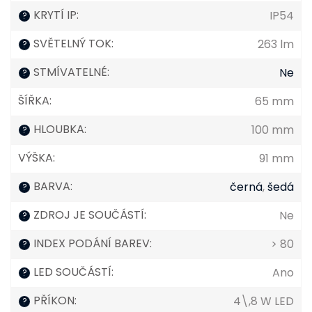
KRYTÍ IP
:
IP54
?
SVĚTELNÝ TOK
:
263 lm
?
STMÍVATELNÉ
:
Ne
?
ŠÍŘKA
:
65 mm
HLOUBKA
:
100 mm
?
VÝŠKA
:
91 mm
BARVA
:
černá
,
šedá
?
ZDROJ JE SOUČÁSTÍ
:
Ne
?
INDEX PODÁNÍ BAREV
:
> 80
?
LED SOUČÁSTÍ
:
Ano
?
PŘÍKON
:
4\,8 W LED
?