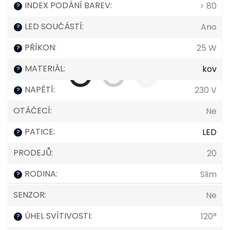
INDEX PODÁNÍ BAREV
:
> 80
?
LED SOUČÁSTÍ
:
Ano
?
PŘÍKON
:
25 W
?
MATERIÁL
:
kov
?
NAPĚTÍ
:
230 V
?
OTÁČECÍ
:
Ne
PATICE
:
LED
?
PRODEJŮ
:
20
RODINA
:
Slim
?
SENZOR
:
Ne
ÚHEL SVÍTIVOSTI
:
120°
?