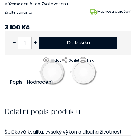
Můžeme doručit do:
Zvolte variantu
Možnosti doručení
Zvolte variantu
3 100 Kč
2 562 Kč bez DPH
Do košíku
Hlídat
Sdílet
Tisk
Popis
Hodnocení
Detailní popis produktu
Špičková kvalita, vysoký výkon a dlouhá životnost