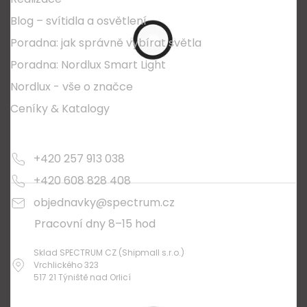
Blog – svítidla a osvětlení
Poradna: jak správně vybírat světla
Poradna: Nordlux Smart Light
Nordlux - vše o značce
Ceníky & Katalogy
Kontakty
+420 257 913 038
+420 608 828 408
objednavky@spectrum.cz
Pracovní dny 8–15 hod
Sklad SPECTRUM CZ (Shipmall s.r.o.)
Vrchlického 323
517 21 Týniště nad Orlicí
O nákupu