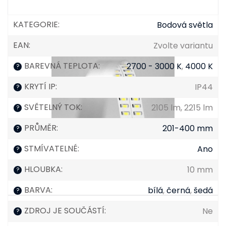
KATEGORIE
:
Bodová světla
EAN
:
Zvolte variantu
BAREVNÁ TEPLOTA
:
2700 - 3000 K
,
4000 K
?
KRYTÍ IP
:
IP44
?
SVĚTELNÝ TOK
:
2105 lm, 2215 lm
?
PRŮMĚR
:
201-400 mm
?
STMÍVATELNÉ
:
Ano
?
HLOUBKA
:
10 mm
?
BARVA
:
bílá
,
černá
,
šedá
?
ZDROJ JE SOUČÁSTÍ
:
Ne
?