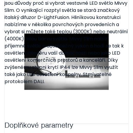
jsou důvody proč si vybrat vestavné LED světlo Mivvy
Slim. O vynikající rozptyl světla se stará značkový
italský difuzor D-LightFusion. Hliníkovou konstrukci
nabízíme v několika povrchových provedeních a
vybrat si můžete také teplou (3000K) nebo neutrální
(4000K) bílou barvu světla. Mivvy Slim nabízí
příjemné světlo a dostatečný výkon a hodí se tak k
osvětlení interiéru vaší domácnosti nebo jako LED
osvětlení komerčních prostorů a kanceláří. Díky
zvýšenému stupni krytí IP44 lze Mivvy Slim využít
také jako LED osvětlení koupelny. Stmívatelné
protokolem DALI.
Doplňkové parametry