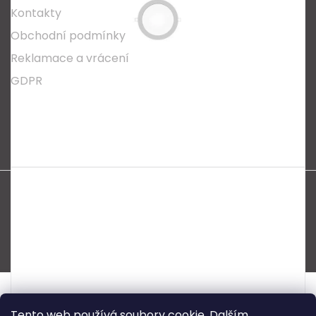
Kontakty
Obchodní podmínky
Reklamace a vrácení
GDPR
Oblíbené série svítidel:
Nordlux Alton
Nordlux Milford
Nordlux Oja
Nordlux Ellen
Nordlux Explore
Nordlux Landon
Vytvořil Shoptet
Copyright 2026
SPECTRUM CZ s.r.o.
. Všechna práva
vyhrazena.
Tento web používá soubory cookie. Dalším