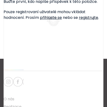
Buďte první, kdo napíše příspěvek k této položce.
Pouze registrovaní uživatelé mohou vkládat
hodnocení. Prosím
přihlaste se
nebo se
registrujte
.
Z
á
p
a
Informace
t
O nás
í
Realizace