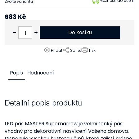
Možnosti doručení
Zvolte variantu
683 Kč
564 Kč bez DPH
Do košíku
Hlídat
Sdílet
Tisk
Popis
Hodnocení
Detailní popis produktu
LED pás MASTER Supernarrow je velmi tenký pás
vhodný pro dekorativní nasvícení Vašeho domova.
Disponuje vysokou hustotou čipů, která zajistí krásně