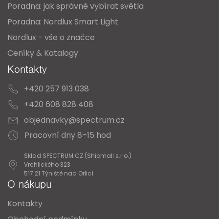
Poradna: jak správně vybírat světla
Poradna: Nordlux Smart Light
Nordlux - vše o značce
Ceníky & Katalogy
Kontakty
+420 257 913 038
+420 608 828 408
objednavky@spectrum.cz
Pracovní dny 8–15 hod
Sklad SPECTRUM CZ (Shipmall s.r.o.)
Vrchlického 323
517 21 Týniště nad Orlicí
O nákupu
Kontakty