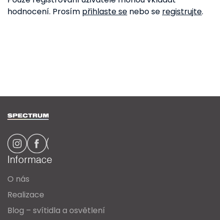
hodnocení. Prosím
přihlaste se
nebo se
registrujte
.
Z
á
p
a
Informace
t
O nás
í
Realizace
Blog – svítidla a osvětlení