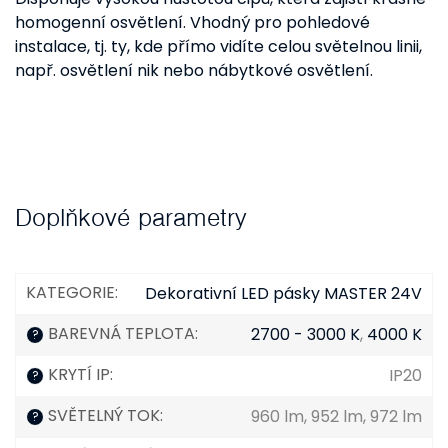
homogenní osvětlení. Vhodný pro pohledové
instalace, tj. ty, kde přímo vidíte celou světelnou linii,
např. osvětlení nik nebo nábytkové osvětlení.
Doplňkové parametry
KATEGORIE
:
Dekorativní LED pásky MASTER 24V
BAREVNÁ TEPLOTA
:
2700 - 3000 K
,
4000 K
?
KRYTÍ IP
:
IP20
?
SVĚTELNÝ TOK
:
960 lm, 952 lm, 972 lm
?