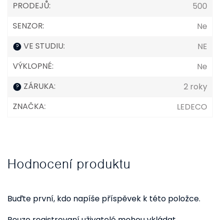
PRODEJŮ
:
500
SENZOR
:
Ne
VE STUDIU
:
NE
?
VÝKLOPNÉ
:
Ne
ZÁRUKA
:
2 roky
?
ZNAČKA
:
LEDECO
Hodnocení produktu
Buďte první, kdo napíše příspěvek k této položce.
Pouze registrovaní uživatelé mohou vkládat