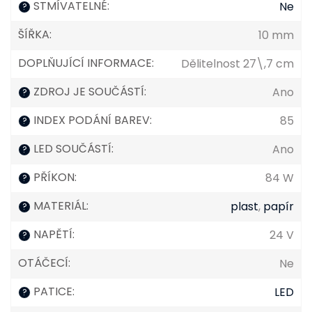
STMÍVATELNÉ
:
Ne
?
ŠÍŘKA
:
10 mm
DOPLŇUJÍCÍ INFORMACE
:
Dělitelnost 27\,7 cm
ZDROJ JE SOUČÁSTÍ
:
Ano
?
INDEX PODÁNÍ BAREV
:
85
?
LED SOUČÁSTÍ
:
Ano
?
PŘÍKON
:
84 W
?
MATERIÁL
:
plast
,
papír
?
NAPĚTÍ
:
24 V
?
OTÁČECÍ
:
Ne
PATICE
:
LED
?