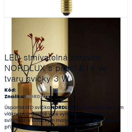
LED stmívatelná žárovka
NORDLUX s paticí E14 ve
tvaru svíčky 3 W
Kód:
Značka:
NORDLUX
Úsporná LED svíčka
NORDLUX
se zlatavým vinutým
vláknem, což ještě více vynikne v otevřených
svítidlech s klasickým malým závitem
E14
. Vydává
příjemné teplé světlo, 2200 K.