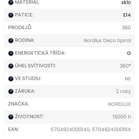
MATERIÁL
:
sklo
?
PATICE
:
E14
?
PRODEJŮ
:
380
RODINA
:
Nordlux Deco Spiral
?
ENERGETICKÁ TŘÍDA
:
G
?
ÚHEL SVÍTIVOSTI
:
360°
?
VE STUDIU
:
NE
?
ZÁRUKA
:
2 roky
?
ZNAČKA
:
NORDLUX
ŽIVOTNOST
:
15000 h
?
EAN
:
5704924000140, 5704924000164