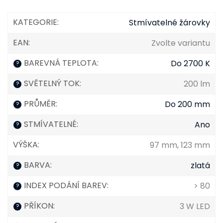
KATEGORIE
:
Stmívatelné žárovky
EAN
:
Zvolte variantu
BAREVNÁ TEPLOTA
:
Do 2700 K
?
SVĚTELNÝ TOK
:
200 lm
?
PRŮMĚR
:
Do 200 mm
?
STMÍVATELNÉ
:
Ano
?
VÝŠKA
:
97 mm, 123 mm
BARVA
:
zlatá
?
INDEX PODÁNÍ BAREV
:
> 80
?
PŘÍKON
:
3 W LED
?