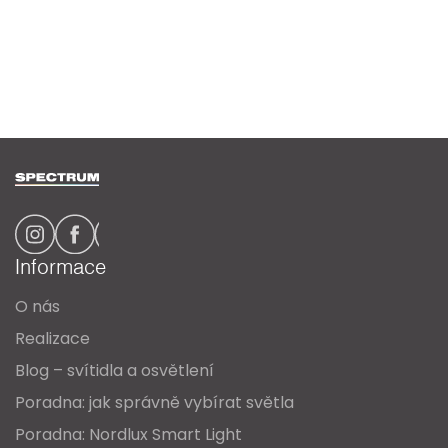
Z
á
p
a
Informace
t
O nás
í
Realizace
Blog – svítidla a osvětlení
Poradna: jak správně vybírat světla
Poradna: Nordlux Smart Light