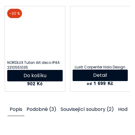
akce
–20 %
NORDLUX Tutan Art deco IP44
Lustr Carpenter Halo Design
2310551035
Detail
Do košíku
1 699 Kč
902 Kč
od
Popis
Podobné (3)
Související soubory (2)
Hodno