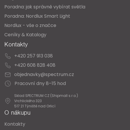
Poradna: jak správně vybírat světla
Poradna: Nordlux Smart Light
Nordlux - vše o značce
Ceníky & Katalogy
Kontakty
+420 257 913 038
+420 608 828 408
objednavky@spectrum.cz
Pracovní dny 8–15 hod
Sklad SPECTRUM CZ (Shipmall s.r.o.)
Vrchlického 323
517 21 Týniště nad Orlicí
O nákupu
Kontakty