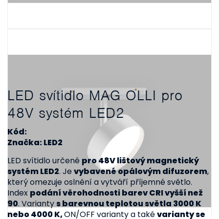
LED svítidlo MAG OLLI pro
48V systém LED2
Kód:
Značka: LED2
LED svítidlo určené
pro 48V lištový magnetický
systém LED2
. Je
vybavené opálovým difuzorem
,
který omezuje oslnění a vytváří příjemné světlo.
Index
podání věrohodnosti barev CRI vyšší než
90
. Varianty
s barevnou teplotou světla 3000 K
nebo 4000 K,
ON/OFF varianty a také
varianty se