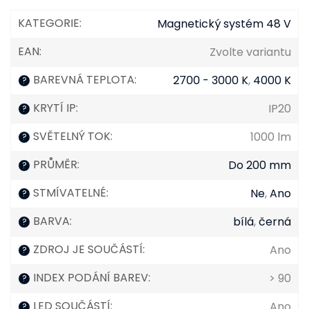
KATEGORIE
:
Magnetický systém 48 V
EAN
:
Zvolte variantu
BAREVNÁ TEPLOTA
:
2700 - 3000 K
,
4000 K
?
KRYTÍ IP
:
IP20
?
SVĚTELNÝ TOK
:
1000 lm
?
PRŮMĚR
:
Do 200 mm
?
STMÍVATELNÉ
:
Ne
,
Ano
?
BARVA
:
bílá
,
černá
?
ZDROJ JE SOUČÁSTÍ
:
Ano
?
INDEX PODÁNÍ BAREV
:
> 90
?
LED SOUČÁSTÍ
:
Ano
?