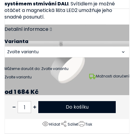
systémem stmívání DALI
. Svítidlem je možné
otáčet a magnetická lišta LED2 umožňuje jeho
snadné posunutí.
Detailní informace
Varianta
Můžeme doručit do:
Zvolte variantu
Možnosti doručení
Zvolte variantu
od
1 684 Kč
od
1 392 Kč
bez DPH
Do košíku
Hlídat
Sdílet
Tisk