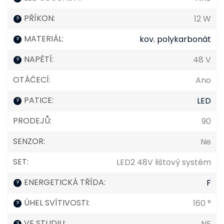
PŘÍKON
:
12 W
?
MATERIÁL
:
kov
,
polykarbonát
?
NAPĚTÍ
:
48 V
?
OTÁČECÍ
:
Ano
PATICE
:
LED
?
PRODEJŮ
:
90
SENZOR
:
Ne
SET
:
LED2 48V lištový systém
ENERGETICKÁ TŘÍDA
:
F
?
ÚHEL SVÍTIVOSTI
:
160 °
?
VE STUDIU
:
NE
?