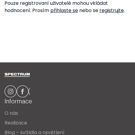
Pouze registrovaní uživatelé mohou vkládat
hodnocení. Prosím
přihlaste se
nebo se
registrujte
.
Z
á
p
a
Informace
t
O nás
í
Realizace
Blog – svítidla a osvětlení