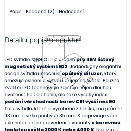
Popis
Podobné (2)
Hodnocení
Detailní popis produktu
LED svítidlo MAG OLLI je určené
pro 48V lištový
magnetický systém LED2
. Jednoduchý elegantní
design svítidla umocňuje
opálový difuzor
, který
omezuje oslnění a vytváří příjemné světlo. Použitá
kvalitní LED technologie zajišťuje nejen dlouhou
životnost 50 000 hodin, ale také vysoký index
podání věrohodnosti barev CRI vyšší než 90
.
Tělo svítidla, které je vyrobené z hliníku, má průměr
113 mm a šířku pouhých 35 mm. K dispozici je vám
bílé nebo černé provedení a varianty
s barevnou
teplotou světla 3000 K nebo 4000 K
. Nabízíme