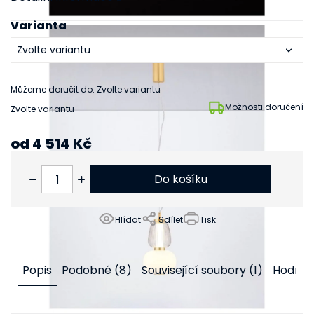
Varianta
Můžeme doručit do:
Zvolte variantu
Možnosti doručení
Zvolte variantu
od
4 514 Kč
od
3 731 Kč
bez DPH
Do košíku
Hlídat
Sdílet
Tisk
Popis
Podobné (8)
Související soubory (1)
Hodnoc