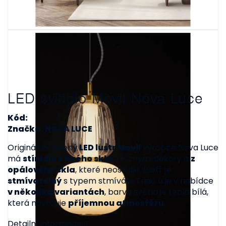
LED svítidlo Movil Nova Luce
Kód:
Značka: NOVA LUCE
Originálně řešený
LED lustr Movil
výrobce Nova Luce
má
stínidlo z čirého skla
s různými dekory a
z
opálového skla
, které neoslňuje. Lustr je
stmívatelný
s typem stmívání Triac a je v nabídce
v několika variantách
, barva světla je teplá bílá,
která navazuje
příjemnou atmosféru
.
Detailní informace