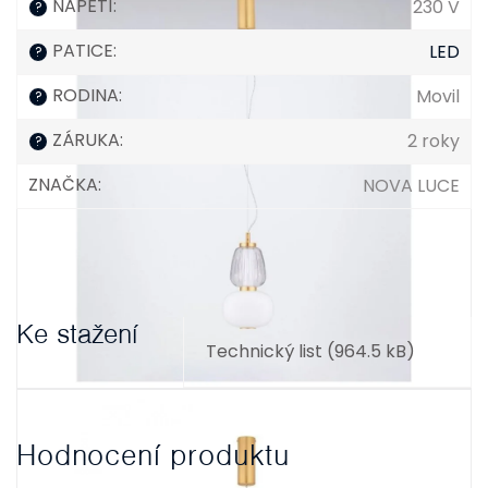
NAPĚTÍ
:
230 V
?
PATICE
:
LED
?
RODINA
:
Movil
?
ZÁRUKA
:
2 roky
?
ZNAČKA
:
NOVA LUCE
Ke stažení
Technický list (964.5 kB)
Hodnocení produktu