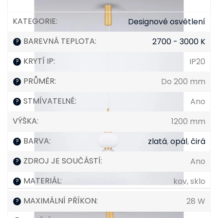
KATEGORIE
:
Designové osvětlení
BAREVNÁ TEPLOTA
:
2700 - 3000 K
?
KRYTÍ IP
:
IP20
?
PRŮMĚR
:
Do 200 mm
?
STMÍVATELNÉ
:
Ano
?
VÝŠKA
:
1200 mm
BARVA
:
zlatá
,
opál
,
čirá
?
ZDROJ JE SOUČÁSTÍ
:
Ano
?
MATERIÁL
:
kov, sklo
?
MAXIMÁLNÍ PŘÍKON
:
28 W
?