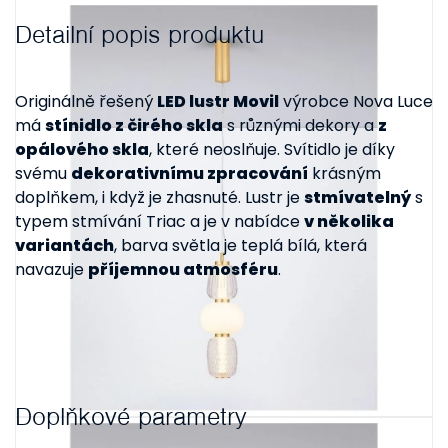
Detailní popis produktu
Originálně řešený
LED lustr Movil
výrobce Nova Luce
má
stínidlo z čirého skla
s různými dekory a
z
opálového skla
, které neoslňuje. Svítidlo je díky
svému
dekorativnímu zpracování
krásným
doplňkem, i když je zhasnuté. Lustr je
stmívatelný
s
typem stmívání Triac a je v nabídce
v několika
variantách
, barva světla je teplá bílá, která
navazuje
příjemnou atmosféru
.
Doplňkové parametry