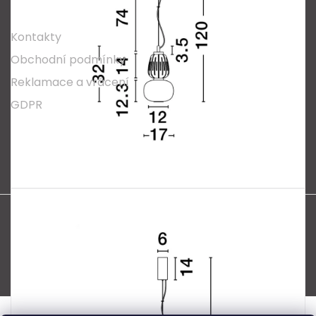
O nákupu
Kontakty
Obchodní podmínky
Reklamace a vrácení
GDPR
Oblíbené série svítidel:
Nordlux Alton
Nordlux Milford
Nordlux Oja
Nordlux Ellen
Nordlux Explore
Nordlux Landon
Vytvořil Shoptet
Copyright 2026
SPECTRUM CZ s.r.o.
. Všechna práva
vyhrazena.