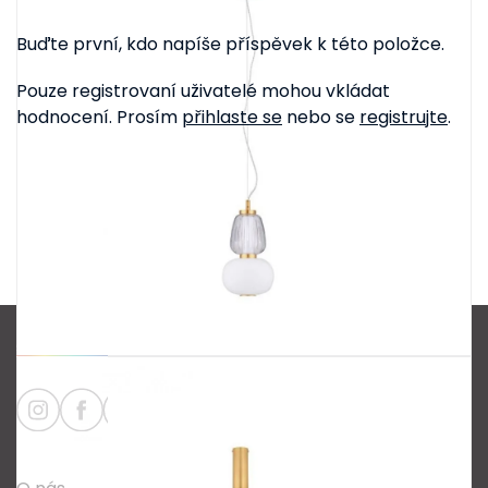
Buďte první, kdo napíše příspěvek k této položce.
Pouze registrovaní uživatelé mohou vkládat
hodnocení. Prosím
přihlaste se
nebo se
registrujte
.
Z
á
p
a
Informace
t