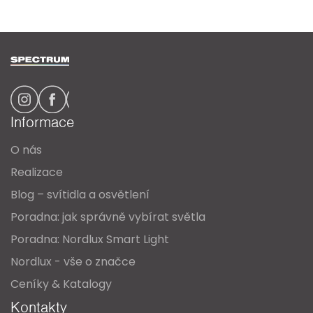
Z
á
p
a
Informace
t
O nás
í
Realizace
Blog – svítidla a osvětlení
Poradna: jak správně vybírat světla
Poradna: Nordlux Smart Light
Nordlux - vše o značce
Ceníky & Katalogy
Kontakty