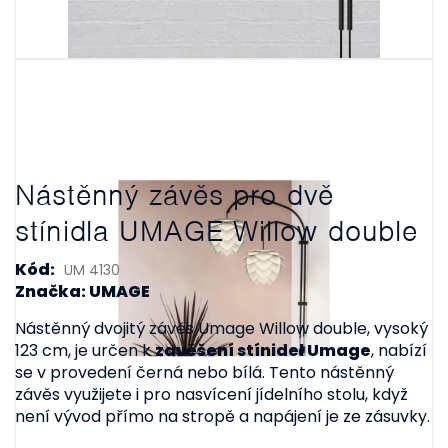
Nástěnný závěs pro dvě
stínidla UMAGE Willow double
Kód:
UM 4130
Značka: UMAGE
Nástěnný dvojitý závěs Umage Willow double, vysoký
123 cm, je určen k
zavěšení stínidel Umage
, nabízí
se v provedení černá nebo bílá. Tento nástěnný
závěs využijete i pro nasvícení jídelního stolu, když
není vývod přímo na stropě a napájení je ze zásuvky.