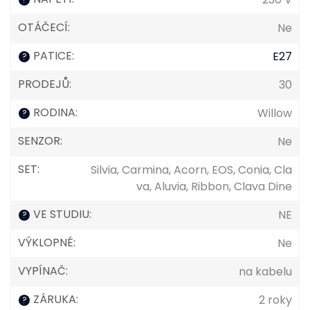
OTÁČECÍ
:
Ne
PATICE
:
E27
?
PRODEJŮ
:
30
RODINA
:
Willow
?
SENZOR
:
Ne
SET
:
Silvia, Carmina, Acorn, EOS, Conia, Cla
va, Aluvia, Ribbon, Clava Dine
VE STUDIU
:
NE
?
VÝKLOPNÉ
:
Ne
VYPÍNAČ
:
na kabelu
ZÁRUKA
:
2 roky
?