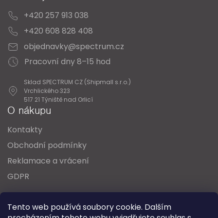
+420 257 913 038
+420 608 828 408
objednavky@spectrum.cz
Pracovní dny 8–15 hod
Sklad SPECTRUM CZ (Shipmall s.r.o.)
Vrchlického 323
517 21 Týniště nad Orlicí
O nákupu
Kontakty
Obchodní podmínky
Reklamace a vrácení
GDPR
Oblíbené série svítidel:
Nordlux Alton
Tento web používá soubory cookie. Dalším
Nordlux Milford
Nordlux Oja
Nordlux Ellen
procházením tohoto webu vyjadřujete souhlas s