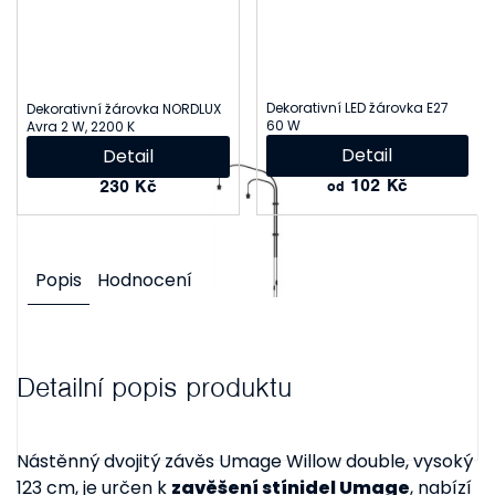
Dekorativní LED žárovka E27
Dekorativní žárovka NORDLUX
60 W
Avra 2 W, 2200 K
Detail
Detail
102 Kč
230 Kč
od
Popis
Hodnocení
Detailní popis produktu
Nástěnný dvojitý závěs Umage Willow double, vysoký
123 cm, je určen k
zavěšení stínidel Umage
, nabízí