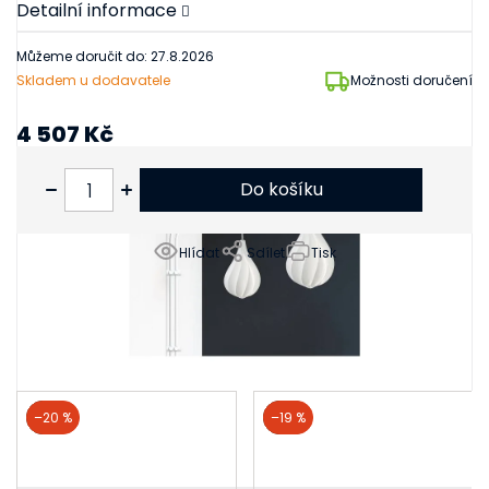
Detailní informace
Můžeme doručit do:
27.8.2026
Skladem u dodavatele
Možnosti doručení
4 507 Kč
3 725 Kč bez DPH
Do košíku
Hlídat
Sdílet
Tisk
Související produkty
akce
–20 %
akce
–19 %