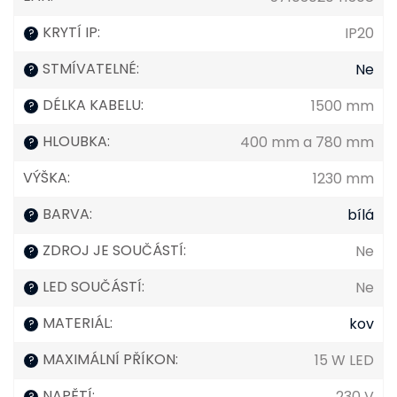
KRYTÍ IP
:
IP20
?
STMÍVATELNÉ
:
Ne
?
DÉLKA KABELU
:
1500 mm
?
HLOUBKA
:
400 mm a 780 mm
?
VÝŠKA
:
1230 mm
BARVA
:
bílá
?
ZDROJ JE SOUČÁSTÍ
:
Ne
?
LED SOUČÁSTÍ
:
Ne
?
MATERIÁL
:
kov
?
MAXIMÁLNÍ PŘÍKON
:
15 W LED
?
NAPĚTÍ
:
230 V
?