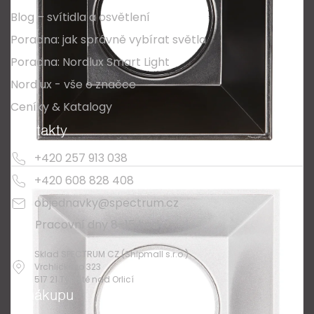
Blog – svítidla a osvětlení
Poradna: jak správně vybírat světla
Poradna: Nordlux Smart Light
Nordlux - vše o značce
Ceníky & Katalogy
Kontakty
+420 257 913 038
+420 608 828 408
objednavky@spectrum.cz
Pracovní dny 8–15 hod
Sklad SPECTRUM CZ (Shipmall s.r.o.)
Vrchlického 323
517 21 Týniště nad Orlicí
O nákupu