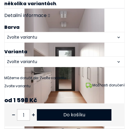
několika
variantách
.
Detailní informace
Barva
Varianta
Můžeme doručit do:
Zvolte variantu
Možnosti doručení
Zvolte variantu
od
1 598 Kč
od
1 321 Kč
bez DPH
Do košíku