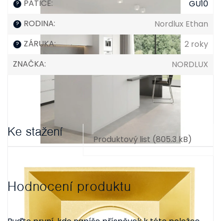
PATICE
:
GU10
?
RODINA
:
Nordlux Ethan
?
ZÁRUKA
:
2 roky
?
ZNAČKA
:
NORDLUX
Ke stažení
Produktový list (805.3 kB)
Hodnocení produktu