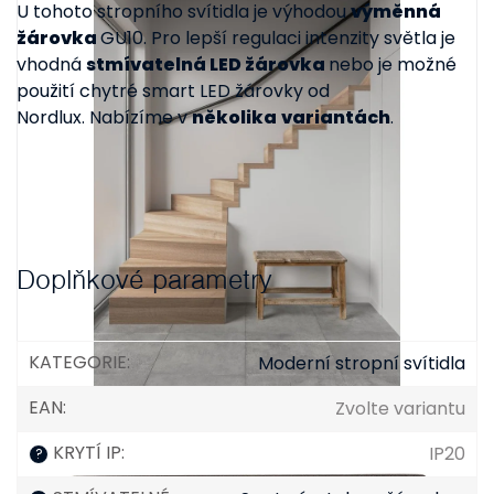
U tohoto stropního svítidla je výhodou
výměnná
žárovka
GU10. Pro lepší regulaci intenzity světla je
vhodná
stmívatelná LED žárovka
nebo je možné
použití chytré smart LED žárovky od
Nordlux. Nabízíme v
několika
variantách
.
Doplňkové parametry
KATEGORIE
:
Moderní stropní svítidla
EAN
:
Zvolte variantu
KRYTÍ IP
:
IP20
?