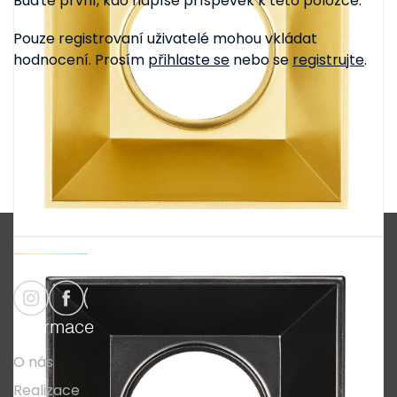
Buďte první, kdo napíše příspěvek k této položce.
Pouze registrovaní uživatelé mohou vkládat
hodnocení. Prosím
přihlaste se
nebo se
registrujte
.
Z
á
p
a
Informace
t
O nás
í
Realizace