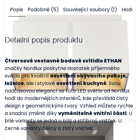
Popis
Podobné (5)
Související soubory (1)
Hodnoc
Detailní popis produktu
Čtvercové vestavné bodové svítidlo ETHAN
značky Nordlux poskytne dostatek příjemného
světla pro kvalitní
osvětlení obývacího pokoje,
ložnice
, ale i stylové
osvětlení
kuchyně
. Svou
nadčasovou elegancí se toto LED světlo od Nordlux
hodí do modernějších interiérů, kde převládá čistý
design s geometrickými tvary. Vzhled můžete rychle
a snadno změnit díky
vyměnitelné vnitřní části
. U
bílé varianty se jedná o bílý a stříbrný vnitřek. U
černé varianty černý a zlatý vnitřek.