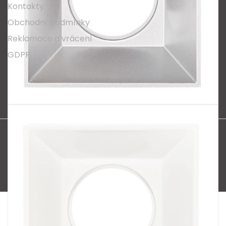
Kontakty
Obchodní podmínky
Reklamace a vrácení
GDPR
Oblíbené série svítidel:
Nordlux Alton
Nordlux Milford
Nordlux Oja
Nordlux Ellen
Nordlux Explore
Nordlux Landon
Vytvořil Shoptet
Copyright 2026
SPECTRUM CZ s.r.o.
. Všechna práva
vyhrazena.