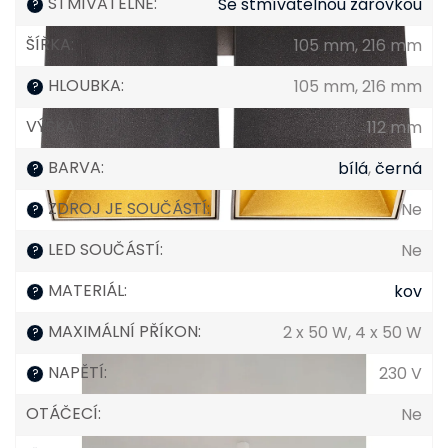
STMÍVATELNÉ
:
Se stmívatelnou žárovkou
?
ŠÍŘKA
:
105 mm, 216 mm
HLOUBKA
:
105 mm, 216 mm
?
VÝŠKA
:
112 mm
BARVA
:
bílá
,
černá
?
ZDROJ JE SOUČÁSTÍ
:
Ne
?
LED SOUČÁSTÍ
:
Ne
?
MATERIÁL
:
kov
?
MAXIMÁLNÍ PŘÍKON
:
2 x 50 W, 4 x 50 W
?
NAPĚTÍ
:
230 V
?
OTÁČECÍ
:
Ne