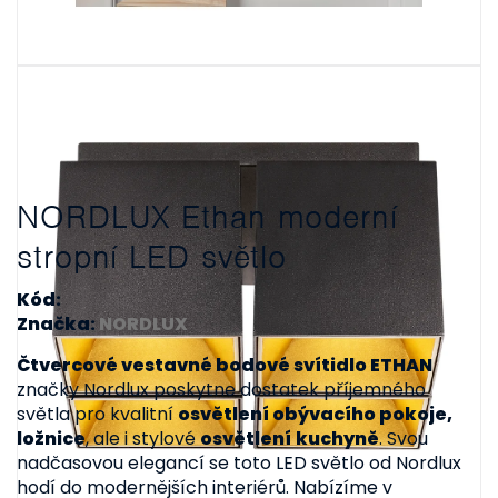
NORDLUX Ethan moderní
stropní LED světlo
Kód:
Značka:
NORDLUX
Čtvercové vestavné bodové svítidlo ETHAN
značky Nordlux poskytne dostatek příjemného
světla pro kvalitní
osvětlení obývacího pokoje,
ložnice
, ale i stylové
osvětlení
kuchyně
. Svou
nadčasovou elegancí se toto LED světlo od Nordlux
hodí do modernějších interiérů. Nabízíme v