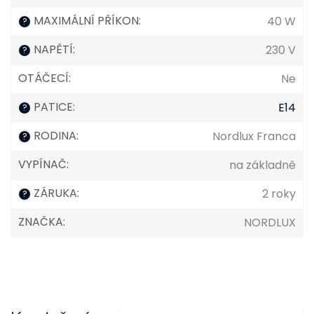
MAXIMÁLNÍ PŘÍKON
:
40 W
?
NAPĚTÍ
:
230 V
?
OTÁČECÍ
:
Ne
PATICE
:
E14
?
RODINA
:
Nordlux Franca
?
VYPÍNAČ
:
na základně
ZÁRUKA
:
2 roky
?
ZNAČKA
:
NORDLUX