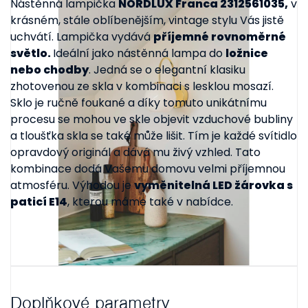
Nástěnná lampička
NORDLUX Franca 2312561035,
v
krásném, stále oblíbenějším, vintage stylu Vás jistě
uchvátí. Lampička vydává
příjemné rovnoměrné
světlo.
Ideální jako nástěnná lampa do
ložnice
nebo chodby
. Jedná se o elegantní klasiku
zhotovenou ze skla v kombinaci s lesklou mosazí.
Sklo je ručně foukané a díky tomuto unikátnímu
procesu se mohou ve skle objevit vzduchové bubliny
a tloušťka skla se také může lišit. Tím je každé svítidlo
opravdový originál a dává mu živý vzhled. Tato
kombinace dodá Vašemu domovu velmi příjemnou
atmosféru. Výhodou je
vyměnitelná LED žárovka s
paticí E14
, kterou máme také v nabídce.
Doplňkové parametry