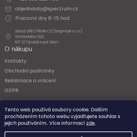
objednavky@spectrum.cz
Pracovní dny 8–15 hod
Sklad SPECTRUM CZ (Shipmall s.r.o.)
Vrchlického 323
517 21 Týniště nad Orlicí
O nákupu
Kontakty
Obchodní podmínky
Reklamace a vrácení
GDPR
Oblíbené série svítidel:
Nordlux Alton
Tento web používá soubory cookie. Dalším
Nordlux Milford
Nordlux Oja
Nordlux Ellen
procházením tohoto webu vyjadřujete souhlas s
Nordlux Explore
Nordlux Landon
jejich používáním.. Více informací
zde
.