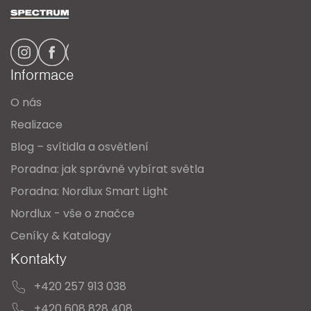
á
p
a
Informace
t
O nás
í
Realizace
Blog – svítidla a osvětlení
Poradna: jak správně vybírat světla
Poradna: Nordlux Smart Light
Nordlux - vše o značce
Ceníky & Katalogy
Kontakty
+420 257 913 038
+420 608 828 408