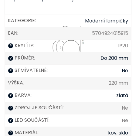
KATEGORIE
:
Moderní lampičky
EAN
:
5704924015915
KRYTÍ IP
:
IP20
?
PRŮMĚR
:
Do 200 mm
?
STMÍVATELNÉ
:
Ne
?
VÝŠKA
:
220 mm
BARVA
:
zlatá
?
ZDROJ JE SOUČÁSTÍ
:
Ne
?
LED SOUČÁSTÍ
:
Ne
?
MATERIÁL
:
kov
,
sklo
?