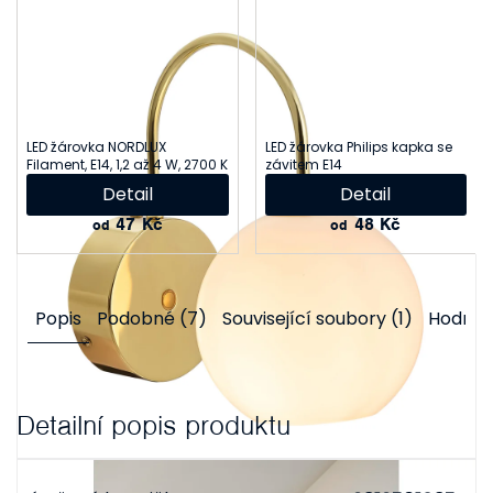
LED žárovka NORDLUX
LED žárovka Philips kapka se
Filament, E14, 1,2 až 4 W, 2700 K
závitem E14
Detail
Detail
47 Kč
48 Kč
od
od
Popis
Podobné (7)
Související soubory (1)
Hodnoc
Detailní popis produktu