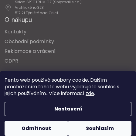
Sklad SPECTRUM CZ (Shipmall s.r.o.)
Vrchlického 323
517 21 Týniště nad Orlicí
O nákupu
Kontakty
Obchodní podmínky
Reklamace a vrácení
GDPR
Oblíbené série svítidel:
Nordlux Alton
Tento web používá soubory cookie. Dalším
Nordlux Milford
Nordlux Oja
Nordlux Ellen
procházením tohoto webu vyjadřujete souhlas s
Nordlux Explore
Nordlux Landon
jejich používáním.. Více informací
zde
.
Vytvořil Shoptet
Nastavení
Copyright 2026
SPECTRUM CZ s.r.o.
. Všechna práva
Odmítnout
Souhlasím
vyhrazena.