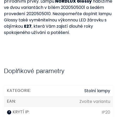
přírodními prvky. Lampu
NORDLUX Glossy
nabízíme
ve dvou variantách v bílém 2020505001 a šedém
provedení 2020505010. Nezapomeňte doplnit lampu
Glossy také vyměnitelnou výkonnou LED žárovku s
objímkou
E27
, která Vám zajistí dlouhé roky
spokojeného užívání a potěšení.
Doplňkové parametry
KATEGORIE
:
Stolní lampy
EAN
:
Zvolte variantu
KRYTÍ IP
:
IP20
?