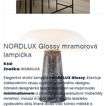
NORDLUX Glossy mramorová
lampička
Kód:
Značka:
NORDLUX
Elegantní stolní lampička
NORDLUX Glossy
, která je
ztělesněním vkusu a propracovaného designu.
Dánská designérka Maria Berntsen se inspirovala
minimalismem
a zkombinovala exkluzivní materiály
mramor, mosaz a opál. Navíc využila lesklého
opálového skla, které dodá Vaší ložnici měkké a