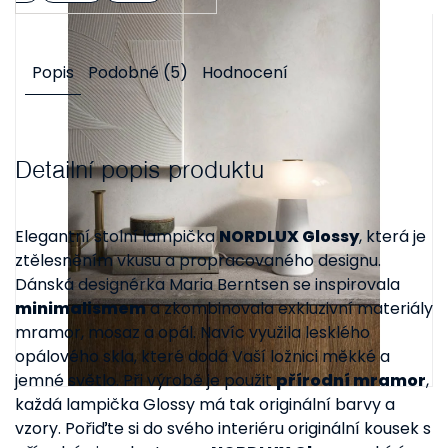
Popis
Podobné (5)
Hodnocení
Detailní popis produktu
Elegantní stolní lampička
NORDLUX Glossy
, která je
ztělesněním vkusu a propracovaného designu.
Dánská designérka Maria Berntsen se inspirovala
minimalismem
a zkombinovala exkluzivní materiály
mramor, mosaz a opál. Navíc využila lesklého
opálového skla, které dodá Vaší ložnici měkké a
jemné světlo. Při výrobě je použit
přírodní mramor
,
každá lampička Glossy má tak originální barvy a
vzory. Pořiďte si do svého interiéru originální kousek s