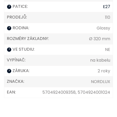
PATICE
:
E27
?
PRODEJŮ
:
110
RODINA
:
Glossy
?
ROZMĚRY ZÁKLADNY
:
Ø 320 mm
VE STUDIU
:
NE
?
VYPÍNAČ
:
na kabelu
ZÁRUKA
:
2 roky
?
ZNAČKA
:
NORDLUX
EAN
:
5704924009358, 5704924001024