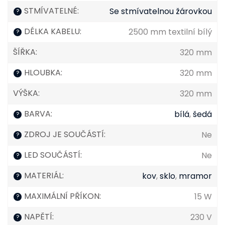
STMÍVATELNÉ
:
Se stmívatelnou žárovkou
?
DÉLKA KABELU
:
2500 mm textilní bílý
?
ŠÍŘKA
:
320 mm
HLOUBKA
:
320 mm
?
VÝŠKA
:
320 mm
BARVA
:
bílá
,
šedá
?
ZDROJ JE SOUČÁSTÍ
:
Ne
?
LED SOUČÁSTÍ
:
Ne
?
MATERIÁL
:
kov
,
sklo
,
mramor
?
MAXIMÁLNÍ PŘÍKON
:
15 W
?
NAPĚTÍ
:
230 V
?