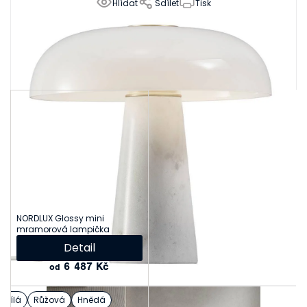
Hlídat
Sdílet
Tisk
Související produkty
NORDLUX Glossy mini
mramorová lampička
Detail
6 487 Kč
od
Bílá
Růžová
Hnědá