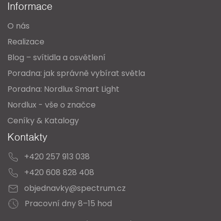
Informace
t
O nás
í
Realizace
Blog – svítidla a osvětlení
Poradna: jak správně vybírat světla
Poradna: Nordlux Smart Light
Nordlux - vše o značce
Ceníky & Katalogy
Kontakty
+420 257 913 038
+420 608 828 408
objednavky@spectrum.cz
Pracovní dny 8–15 hod