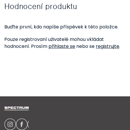
Hodnocení produktu
Buďte první, kdo napíše příspěvek k této položce.
Pouze registrovaní uživatelé mohou vkládat
hodnocení. Prosím
přihlaste se
nebo se
registrujte
.
Z
á
p
a