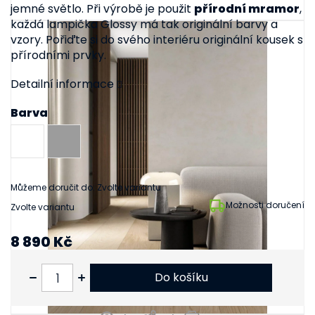
jemné světlo. Při výrobě je použit
přírodní mramor
,
každá lampička Glossy má tak originální barvy a
vzory. Pořiďte si do svého interiéru originální kousek s
přírodními prvky.
Detailní informace
Barva
Můžeme doručit do:
Zvolte variantu
Možnosti doručení
Zvolte variantu
8 890 Kč
7 347 Kč bez DPH
Do košíku