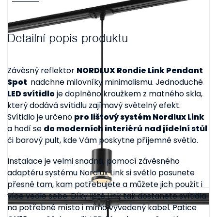
Detailní popis produktu
Závěsný reflektor
NORDLUX Rondie Link Pendant
Spot
nadchne milovníky minimalismu. Jednoduché
LED svítidlo
je doplněno kroužkem z matného skla,
který dodává svítidlu zajímavý světelný efekt.
Svítidlo je určeno
pro lištový systém Nordlux Link
a hodí se
do moderních interiérů
nad jídelní stůl
či barový pult, kde Vám poskytne příjemné světlo.
Instalace je velmi snadná, pomocí závěsného
adaptéru systému Nordlux Link si světlo posunete
přesně tam, kam potřebujete a můžete jich použít i
více vedle sebe. Díky liště Link tak dostanete svítidla
na potřebné místo i mimo vyvedený kabel. Patice