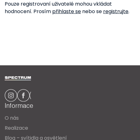
Pouze registrovaní uživatelé mohou vkládat
hodnocení. Prosím
přihlaste se
nebo se
registrujte
.
Z
á
p
a
Informace
t
O nás
í
Realizace
Blog – svítidla a osvětlení