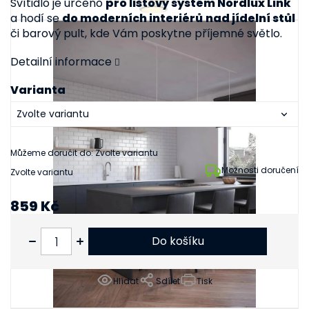
Svítidlo je určeno
pro lištový systém Nordlux Link
a hodí se
do moderních interiérů
nad jídelní stůl
či barový pult, kde Vám poskytne příjemné světlo.
Detailní informace
Varianta
Můžeme doručit do:
Zvolte variantu
Možnosti doručení
Zvolte variantu
859 Kč
710 Kč bez DPH
Do košíku
Hlídat
Sdílet
Tisk