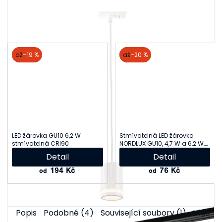
Související produkty
akce
až
–19 %
akce
až
–20 %
LED žárovka GU10 6,2 W
Stmívatelná LED žárovka
stmívatelná CRI90
NORDLUX GU10, 4,7 W a 6,2 W,
2700 K
Detail
Detail
194 Kč
76 Kč
od
od
Popis
Podobné (4)
Související soubory (1)
Videa (