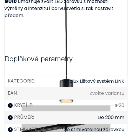
GU10
umožňuje zvolit LED žárovku s možností
výměny a intenzitu i barvu světla si tak nastavit
předem.
Doplňkové parametry
KATEGORIE
:
Nordlux Lištový systém LINK
EAN
:
Zvolte variantu
KRYTÍ IP
:
IP20
?
PRŮMĚR
:
Do 200 mm
?
STMÍVATELNÉ
:
Se stmívatelnou žárovkou
?