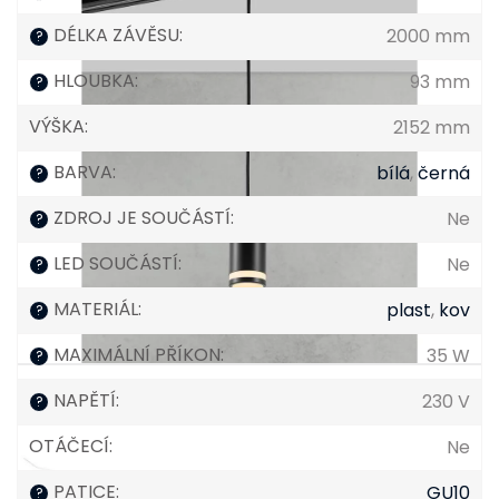
DÉLKA ZÁVĚSU
:
2000 mm
?
HLOUBKA
:
93 mm
?
VÝŠKA
:
2152 mm
BARVA
:
bílá
,
černá
?
ZDROJ JE SOUČÁSTÍ
:
Ne
?
LED SOUČÁSTÍ
:
Ne
?
MATERIÁL
:
plast
,
kov
?
MAXIMÁLNÍ PŘÍKON
:
35 W
?
NAPĚTÍ
:
230 V
?
OTÁČECÍ
:
Ne
PATICE
:
GU10
?