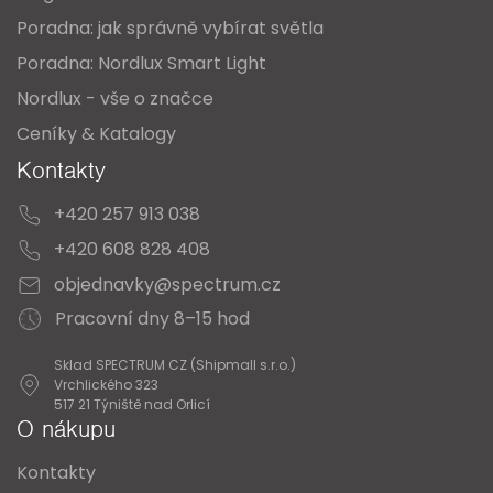
Poradna: jak správně vybírat světla
Poradna: Nordlux Smart Light
Nordlux - vše o značce
Ceníky & Katalogy
Kontakty
+420 257 913 038
+420 608 828 408
objednavky@spectrum.cz
Pracovní dny 8–15 hod
Sklad SPECTRUM CZ (Shipmall s.r.o.)
Vrchlického 323
517 21 Týniště nad Orlicí
O nákupu
Kontakty