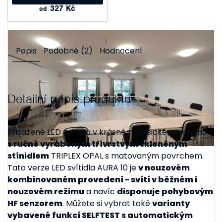
327 Kč
od
Popis
Podobné (2)
Hodnocení
Detailní popis produktu
Přisazené LED svítidlo v krásném klasickém designu
s ručně vyráběným třívrstvým skleněným
stínidlem
TRIPLEX OPAL s matovaným povrchem.
Tato verze LED svítidla AURA 10 je
v nouzovém
kombinovaném provedení - svítí v běžném i
nouzovém režimu
a navíc
disponuje pohybovým
HF senzorem
. Můžete si vybrat také
varianty
vybavené funkcí SELFTEST s automatickým