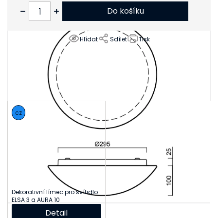
Do košíku
Hlídat
Sdílet
Tisk
Související produkty
cz
Dekorativní límec pro svítidlo
ELSA 3 a AURA 10
Detail