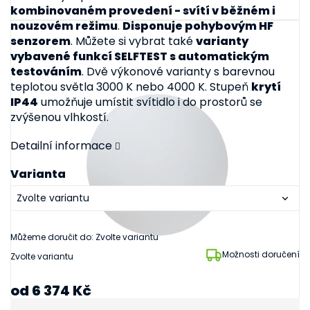
kombinovaném provedení - svítí v běžném i
nouzovém režimu
.
Disponuje pohybovým HF
senzorem
. Můžete si vybrat také
varianty
vybavené funkcí SELFTEST s automatickým
testováním
. Dvě výkonové varianty s barevnou
teplotou světla 3000 K nebo 4000 K. Stupeň
krytí
IP44
umožňuje umístit svítidlo i do prostorů se
zvýšenou vlhkostí.
Detailní informace
Varianta
Můžeme doručit do:
Zvolte variantu
Možnosti doručení
Zvolte variantu
od
6 374 Kč
od
5 268 Kč
bez DPH