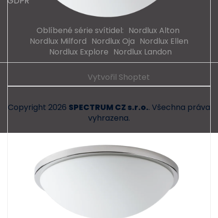
GDPR
Oblíbené série svítidel:
Nordlux Alton
Nordlux Milford
Nordlux Oja
Nordlux Ellen
Nordlux Explore
Nordlux Landon
Vytvořil Shoptet
Copyright 2026
SPECTRUM CZ s.r.o.
. Všechna práva
vyhrazena.