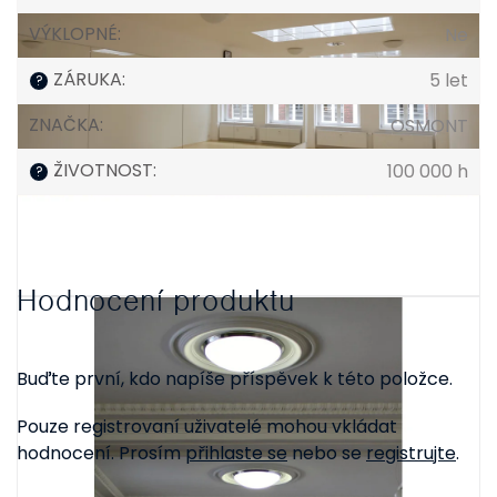
VÝKLOPNÉ
:
Ne
ZÁRUKA
:
5 let
?
ZNAČKA
:
OSMONT
ŽIVOTNOST
:
100 000 h
?
Hodnocení produktu
Buďte první, kdo napíše příspěvek k této položce.
Pouze registrovaní uživatelé mohou vkládat
hodnocení. Prosím
přihlaste se
nebo se
registrujte
.