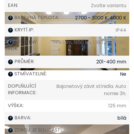
EAN
:
Zvolte variantu
BAREVNÁ TEPLOTA
:
2700 - 3000 K
,
4000 K
?
KRYTÍ IP
:
IP44
?
SVĚTELNÝ
1440 lm, 1950 lm, 1380 lm, 2030 l
?
TOK
:
m
PRŮMĚR
:
201-400 mm
?
STMÍVATELNÉ
:
Ne
?
DOPLŇUJÍCÍ
Bajonetový závit stínidla. Auto
INFORMACE
:
nomie 3h.
VÝŠKA
:
125 mm
BARVA
:
bílá
?
ZDROJ JE SOUČÁSTÍ
:
Ano
?