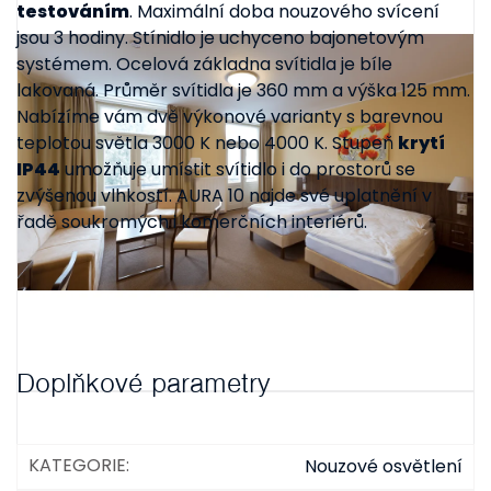
testováním
. Maximální doba nouzového svícení
jsou 3 hodiny. Stínidlo je uchyceno bajonetovým
systémem. Ocelová základna svítidla je bíle
lakovaná. Průměr svítidla je 360 mm a výška 125 mm.
Nabízíme vám dvě výkonové varianty s barevnou
teplotou světla 3000 K nebo 4000 K. Stupeň
krytí
IP44
umožňuje umístit svítidlo i do prostorů se
zvýšenou vlhkostí. AURA 10 najde své uplatnění v
řadě soukromých i komerčních interiérů.
Doplňkové parametry
KATEGORIE
:
Nouzové osvětlení