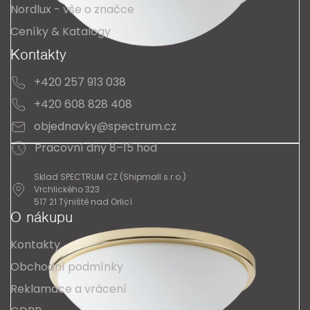
Nordlux - vše o značce
Ceníky & Katalogy
Kontakty
+420 257 913 038
+420 608 828 408
objednavky@spectrum.cz
Pracovní dny 8–15 hod
Sklad SPECTRUM CZ (Shipmall s.r.o.)
Vrchlického 323
517 21 Týniště nad Orlicí
O nákupu
Kontakty
Obchodní podmínky
Reklamace a vrácení