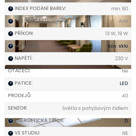
INDEX PODÁNÍ BAREV
:
min. 80
?
LED SOUČÁSTÍ
:
Ano
?
PŘÍKON
:
13 W, 19 W
?
MATERIÁL
:
kov
,
sklo
?
NAPĚTÍ
:
230 V
?
OTÁČECÍ
:
Ne
PATICE
:
LED
?
PRODEJŮ
:
40
SENZOR
:
Světla s pohybovým čidlem
ENERGETICKÁ TŘÍDA
:
D
?
VE STUDIU
:
NE
?