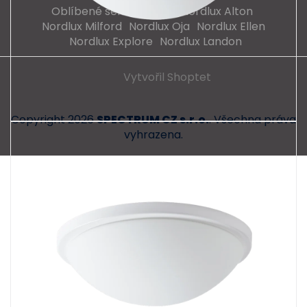
Oblíbené série svítidel:
Nordlux Alton
Nordlux Milford
Nordlux Oja
Nordlux Ellen
Nordlux Explore
Nordlux Landon
Vytvořil Shoptet
Copyright 2026
SPECTRUM CZ s.r.o.
. Všechna práva
vyhrazena.