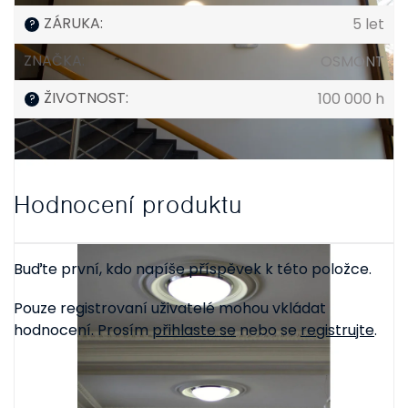
ZÁRUKA
:
5 let
?
ZNAČKA
:
OSMONT
ŽIVOTNOST
:
100 000 h
?
Hodnocení produktu
Buďte první, kdo napíše příspěvek k této položce.
Pouze registrovaní uživatelé mohou vkládat
hodnocení. Prosím
přihlaste se
nebo se
registrujte
.