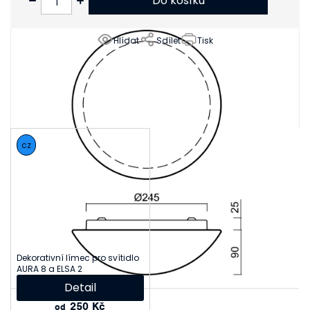
Do košíku
Hlídat
Sdílet
Tisk
Související produkty
cz
Dekorativní límec pro svítidlo
AURA 8 a ELSA 2
Detail
250 Kč
od