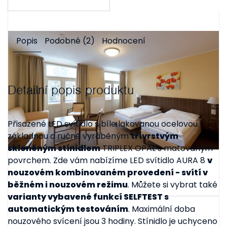
Popis
Podobné (2)
Hodnocení
Detailní popis produktu
Přisazené LED svítidlo s bíle lakovanou ocelovou
základnou a ručně vyráběným
třívrstvým
skleněným stínidlem
TRIPLEX OPAL s matovaným
povrchem. Zde vám nabízíme LED svítidlo AURA 8
v
nouzovém kombinovaném provedení - svítí v
běžném i nouzovém režimu
. Můžete si vybrat také
varianty vybavené funkcí SELFTEST s
automatickým testováním
. Maximální doba
nouzového svícení jsou 3 hodiny. Stínidlo je uchyceno