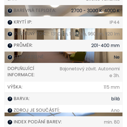
BAREVNÁ TEPLOTA
:
2700 - 3000 K
,
4000 K
?
KRYTÍ IP
:
IP44
?
SVĚTELNÝ TOK
:
1350 lm, 1300 lm, 960 lm, 920 lm
?
PRŮMĚR
:
201-400 mm
?
STMÍVATELNÉ
:
Ne
?
DOPLŇUJÍCÍ
Bajonetový závit. Autonomi
INFORMACE
:
e 3h.
VÝŠKA
:
115 mm
BARVA
:
bílá
?
ZDROJ JE SOUČÁSTÍ
:
Ano
?
INDEX PODÁNÍ BAREV
:
min. 80
?