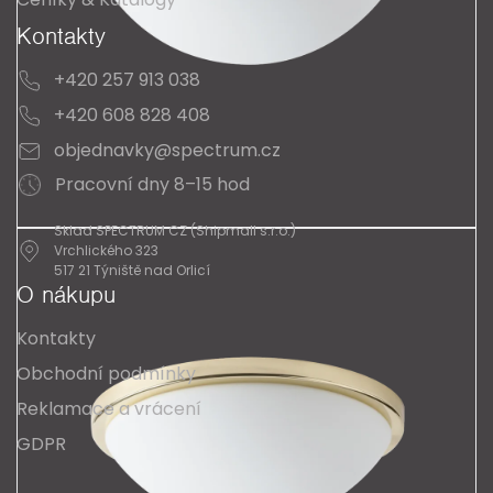
Kontakty
+420 257 913 038
+420 608 828 408
objednavky@spectrum.cz
Pracovní dny 8–15 hod
Sklad SPECTRUM CZ (Shipmall s.r.o.)
Vrchlického 323
517 21 Týniště nad Orlicí
O nákupu
Kontakty
Obchodní podmínky
Reklamace a vrácení
GDPR