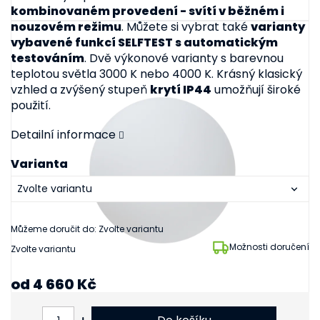
kombinovaném provedení - svítí v běžném i
nouzovém režimu
. Můžete si vybrat také
varianty
vybavené funkcí SELFTEST s automatickým
testováním
. Dvě výkonové varianty s barevnou
teplotou světla 3000 K nebo 4000 K. Krásný klasický
vzhled a zvýšený stupeň
krytí IP44
umožňují široké
použití.
Detailní informace
Varianta
Můžeme doručit do:
Zvolte variantu
Možnosti doručení
Zvolte variantu
od
4 660 Kč
od
3 851 Kč
bez DPH