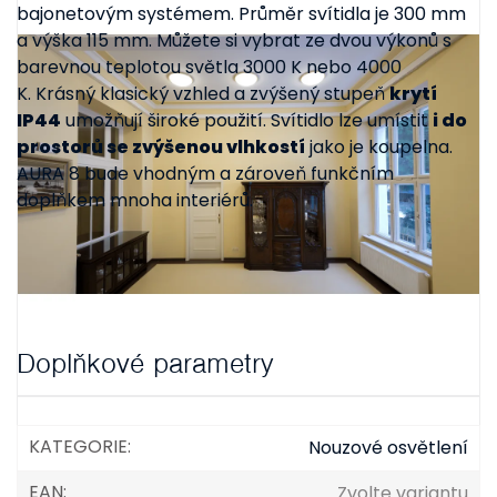
bajonetovým systémem. Průměr svítidla je 300 mm
a výška 115 mm. Můžete si vybrat ze dvou výkonů s
barevnou teplotou světla 3000 K nebo 4000
K. Krásný klasický vzhled a zvýšený stupeň
krytí
IP44
umožňují široké použití. Svítidlo lze umístit
i do
prostorů se zvýšenou vlhkostí
jako je koupelna.
AURA 8 bude vhodným a zároveň funkčním
doplňkem mnoha interiérů.
Doplňkové parametry
KATEGORIE
:
Nouzové osvětlení
EAN
:
Zvolte variantu