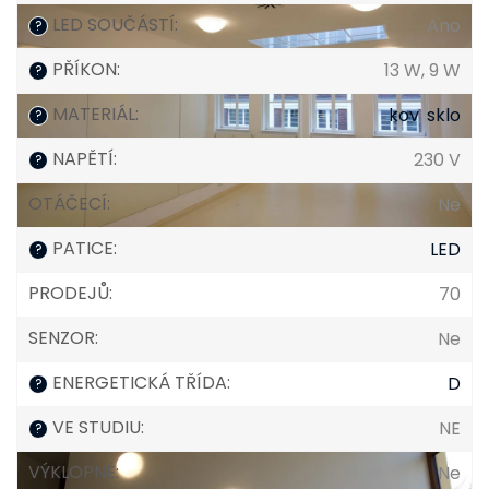
LED SOUČÁSTÍ
:
Ano
?
PŘÍKON
:
13 W, 9 W
?
MATERIÁL
:
kov
,
sklo
?
NAPĚTÍ
:
230 V
?
OTÁČECÍ
:
Ne
PATICE
:
LED
?
PRODEJŮ
:
70
SENZOR
:
Ne
ENERGETICKÁ TŘÍDA
:
D
?
VE STUDIU
:
NE
?
VÝKLOPNÉ
:
Ne