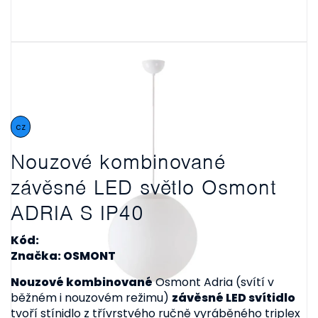
cz
Nouzové kombinované
závěsné LED světlo Osmont
ADRIA S IP40
Kód:
Značka: OSMONT
Nouzové kombinované
Osmont Adria (svítí v
běžném i nouzovém režimu)
závěsné LED svítidlo
tvoří stínidlo z třívrstvého ručně vyráběného triplex