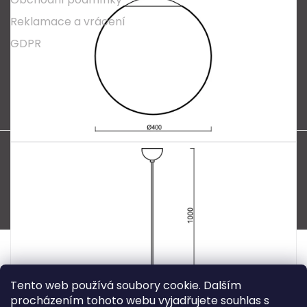
Reklamace a vrácení
GDPR
Oblíbené série svítidel:
Nordlux Alton
Nordlux Milford
Nordlux Oja
Nordlux Ellen
Nordlux Explore
Nordlux Landon
Vytvořil Shoptet
Copyright 2026
SPECTRUM CZ s.r.o.
. Všechna práva
vyhrazena.
Tento web používá soubory cookie. Dalším
procházením tohoto webu vyjadřujete souhlas s