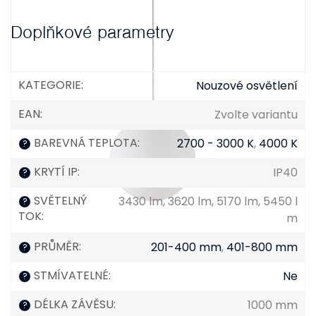
Doplňkové parametry
KATEGORIE
:
Nouzové osvětlení
EAN
:
Zvolte variantu
BAREVNÁ TEPLOTA
:
2700 - 3000 K
,
4000 K
?
KRYTÍ IP
:
IP40
?
SVĚTELNÝ
3430 lm, 3620 lm, 5170 lm, 5450 l
?
TOK
:
m
PRŮMĚR
:
201-400 mm
,
401-800 mm
?
STMÍVATELNÉ
:
Ne
?
DÉLKA ZÁVĚSU
:
1000 mm
?