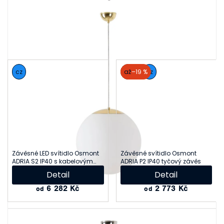
Související produkty
cz
akce
až
–19 %
cz
Závěsné LED svítidlo Osmont
Závěsné svítidlo Osmont
ADRIA S2 IP40 s kabelovým
ADRIA P2 IP40 tyčový závěs
závěsem
Detail
Detail
6 282 Kč
2 773 Kč
od
od