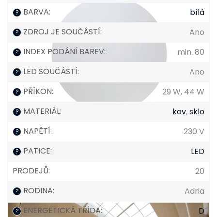
BARVA
:
bílá
?
ZDROJ JE SOUČÁSTÍ
:
Ano
?
INDEX PODÁNÍ BAREV
:
min. 80
?
LED SOUČÁSTÍ
:
Ano
?
PŘÍKON
:
29 W, 44 W
?
MATERIÁL
:
kov
,
sklo
?
NAPĚTÍ
:
230 V
?
PATICE
:
LED
?
PRODEJŮ
:
20
RODINA
:
Adria
?
ENERGETICKÁ TŘÍDA
:
D
?