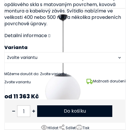
opálového skla s matovaným povrchem, kovová
montura a kabelový závěs. Svítidlo nabízíme ve
velikosti 400 nebo 500 mm a několika provedeních
povrchové úpravy.
Detailní informace
Varianta
Můžeme doručit do:
Zvolte variantu
Možnosti doručení
Zvolte variantu
od
11 363 Kč
od
9 391 Kč
bez DPH
Do košíku
Hlídat
Sdílet
Tisk