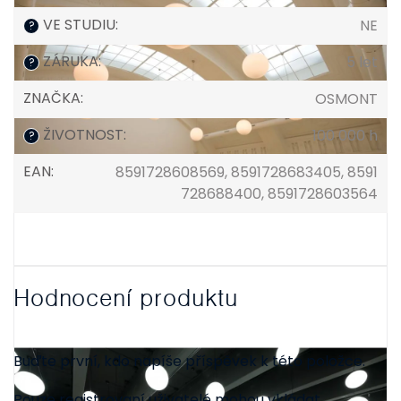
VE STUDIU
:
NE
?
ZÁRUKA
:
5 let
?
ZNAČKA
:
OSMONT
ŽIVOTNOST
:
100 000 h
?
EAN
:
8591728608569, 8591728683405, 8591
728688400, 8591728603564
Hodnocení produktu
Buďte první, kdo napíše příspěvek k této položce.
Pouze registrovaní uživatelé mohou vkládat