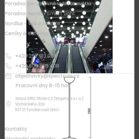
Poradna: jak správně vybírat světla
Poradna: Nordlux Smart Light
Nordlux - vše o značce
Ceníky & Katalogy
Kontakty
+420 257 913 038
+420 608 828 408
objednavky@spectrum.cz
Pracovní dny 8–15 hod
Sklad SPECTRUM CZ (Shipmall s.r.o.)
Vrchlického 323
517 21 Týniště nad Orlicí
O nákupu
Kontakty
Obchodní podmínky