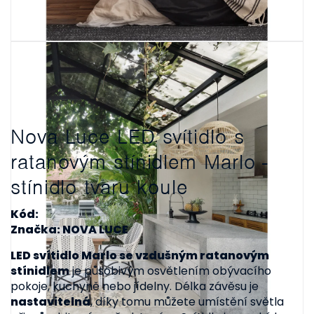
Nova Luce LED svítidlo s
ratanovým stínidlem Marlo -
stínidlo tvaru koule
Kód:
Značka: NOVA LUCE
LED svítidlo Marlo se vzdušným ratanovým
stínidlem
je působivým osvětlením obývacího
pokoje, kuchyně nebo jídelny. Délka závěsu je
nastavitelná
, díky tomu můžete umístění světla