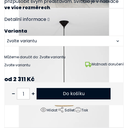
přizpůsobit svým představám. Svítidlo je v nabídce
ve více rozměrech
.
Detailní informace
Varianta
Můžeme doručit do:
Zvolte variantu
Možnosti doručení
Zvolte variantu
od
2 311 Kč
od
1 910 Kč
bez DPH
Do košíku
Hlídat
Sdílet
Tisk