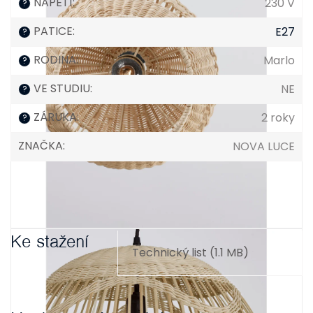
NAPĚTÍ
:
230 V
?
PATICE
:
E27
?
RODINA
:
Marlo
?
VE STUDIU
:
NE
?
ZÁRUKA
:
2 roky
?
ZNAČKA
:
NOVA LUCE
Ke stažení
Technický list (1.1 MB)