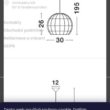
Vrchlického 323
517 21 Týniště nad Orlicí
O nákupu
Kontakty
Obchodní podmínky
Reklamace a vrácení
GDPR
Oblíbené série svítidel:
Nordlux Alton
Nordlux Milford
Nordlux Oja
Nordlux Ellen
Nordlux Explore
Nordlux Landon
Vytvořil Shoptet
Copyright 2026
SPECTRUM CZ s.r.o.
. Všechna práva
vyhrazena.
Tento web používá soubory cookie. Dalším