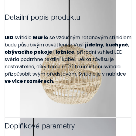
Detailní popis produktu
LED
svítidlo
Marlo
se vzdušným ratanovým stínidlem
bude působivým osvětlením Vaší
jídelny
,
kuchyně
,
obývacího pokoje
i
ložnice
, přírodní vzhled LED
světla podtrhne textilní kabel. Délka závěsu je
nastavitelná, díky tomu můžete umístění svítidla
přizpůsobit svým představám. Svítidlo je v nabídce
ve více rozměrech
.
Doplňkové parametry