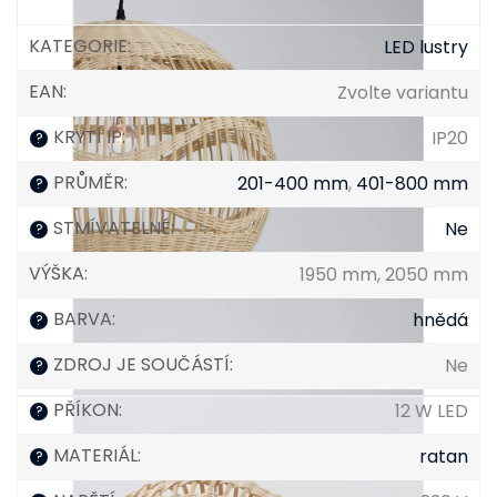
KATEGORIE
:
LED lustry
EAN
:
Zvolte variantu
KRYTÍ IP
:
IP20
?
PRŮMĚR
:
201-400 mm
,
401-800 mm
?
STMÍVATELNÉ
:
Ne
?
VÝŠKA
:
1950 mm, 2050 mm
BARVA
:
hnědá
?
ZDROJ JE SOUČÁSTÍ
:
Ne
?
PŘÍKON
:
12 W LED
?
MATERIÁL
:
ratan
?