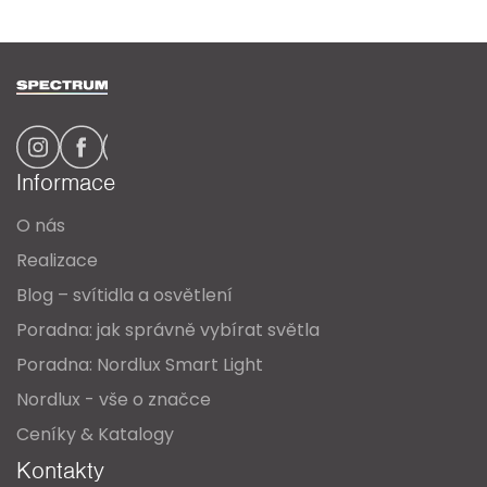
Z
á
p
a
Informace
t
O nás
í
Realizace
Blog – svítidla a osvětlení
Poradna: jak správně vybírat světla
Poradna: Nordlux Smart Light
Nordlux - vše o značce
Ceníky & Katalogy
Kontakty