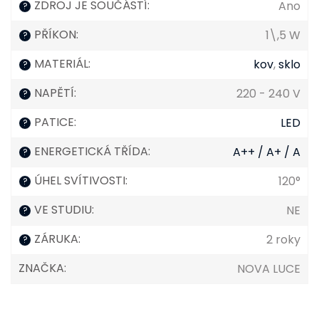
ZDROJ JE SOUČÁSTÍ
:
Ano
?
PŘÍKON
:
1\,5 W
?
MATERIÁL
:
kov
,
sklo
?
NAPĚTÍ
:
220 - 240 V
?
PATICE
:
LED
?
ENERGETICKÁ TŘÍDA
:
A++ / A+ / A
?
ÚHEL SVÍTIVOSTI
:
120°
?
VE STUDIU
:
NE
?
ZÁRUKA
:
2 roky
?
ZNAČKA
:
NOVA LUCE