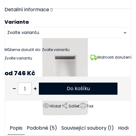
Detailní informace
Varianta
Můžeme doručit do:
Zvolte variantu
Možnosti doručení
Zvolte variantu
od
746 Kč
od
617 Kč
bez DPH
Do košíku
Hlídat
Sdílet
Tisk
Popis
Podobné (5)
Související soubory (1)
Hodnoc