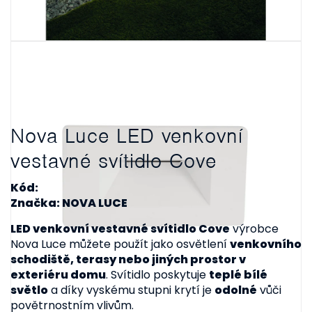
Nova Luce LED venkovní
vestavné svítidlo Cove
Kód:
Značka: NOVA LUCE
LED venkovní vestavné svítidlo Cove
výrobce
Nova Luce můžete použít jako osvětlení
venkovního
schodiště, terasy nebo jiných prostor v
exteriéru domu
. Svítidlo poskytuje
teplé bílé
světlo
a díky vyskému stupni krytí je
odolné
vůči
povětrnostním vlivům.