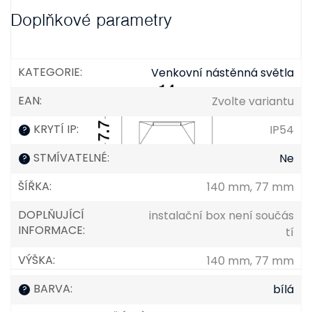
Doplňkové parametry
KATEGORIE
:
Venkovní nástěnná světla
EAN
:
Zvolte variantu
KRYTÍ IP
:
IP54
?
STMÍVATELNÉ
:
Ne
?
ŠÍŘKA
:
140 mm, 77 mm
DOPLŇUJÍCÍ
instalační box není součás
INFORMACE
:
tí
VÝŠKA
:
140 mm, 77 mm
BARVA
:
bílá
?