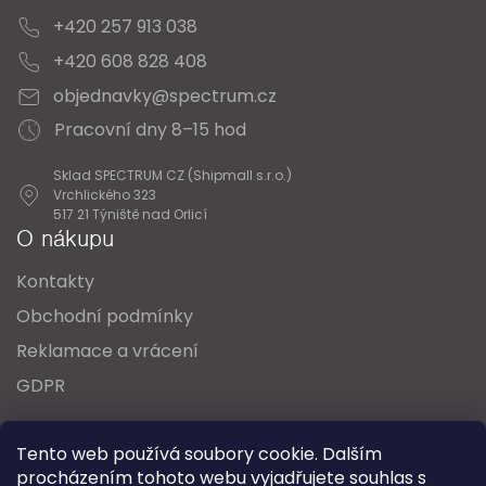
+420 257 913 038
+420 608 828 408
objednavky@spectrum.cz
Pracovní dny 8–15 hod
Sklad SPECTRUM CZ (Shipmall s.r.o.)
Vrchlického 323
517 21 Týniště nad Orlicí
O nákupu
Kontakty
Obchodní podmínky
Reklamace a vrácení
GDPR
Oblíbené série svítidel:
Nordlux Alton
Tento web používá soubory cookie. Dalším
Nordlux Milford
Nordlux Oja
Nordlux Ellen
procházením tohoto webu vyjadřujete souhlas s