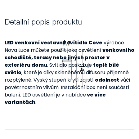
Detailní popis produktu
LED venkovní vestavné svítidlo Cove
výrobce
Nova Luce můžete použít jako osvětlení
venkovního
schodiště, terasy nebo jiných prostor v
exteriéru domu
. Svítidlo poskytuje
teplé bílé
světlo
, které je díky skleněnému difusoru příjemně
rozptýlené. Vyský stupeň krytí zajistí
odolnost
vůči
povětrnostním vlivům. Instalační box není součástí
balení. LED osvětlení je v nabídce
ve více
variantách
.