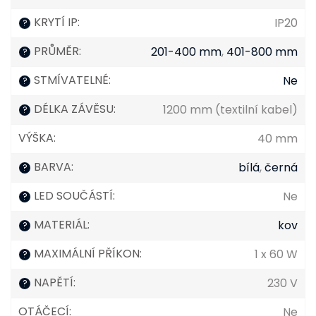
KRYTÍ IP
:
IP20
?
PRŮMĚR
:
201-400 mm
,
401-800 mm
?
STMÍVATELNÉ
:
Ne
?
DÉLKA ZÁVĚSU
:
1200 mm (textilní kabel)
?
VÝŠKA
:
40 mm
BARVA
:
bílá
,
černá
?
LED SOUČÁSTÍ
:
Ne
?
MATERIÁL
:
kov
?
MAXIMÁLNÍ PŘÍKON
:
1 x 60 W
?
NAPĚTÍ
:
230 V
?
OTÁČECÍ
:
Ne