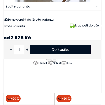
Můžeme doručit do:
Zvolte variantu
Možnosti doručení
Zvolte variantu
od
2 825 Kč
od
2 335 Kč
bez DPH
Do košíku
Hlídat
Sdílet
Tisk
Související produkty
akce
až
–20 %
akce
až
–20 %