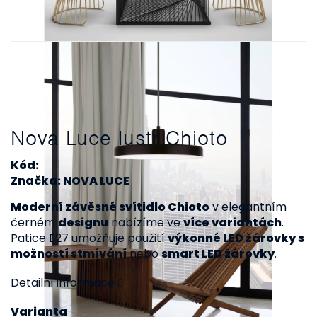
Nova Luce lustr Chioto
Kód:
Značka: NOVA LUCE
Moderní závěsné svítidlo Chioto
v elegantním
černém
designu
nabízíme ve
více variantách
.
Patice E27 umožňuje použití
výkonné LED žárovky s
možností stmívání
nebo
smart LED žárovky
.
Detailní informace
Varianta