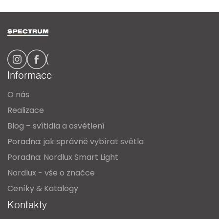
Z
á
p
a
Informace
t
O nás
í
Realizace
Blog – svítidla a osvětlení
Poradna: jak správně vybírat světla
Poradna: Nordlux Smart Light
Nordlux - vše o značce
Ceníky & Katalogy
Kontakty