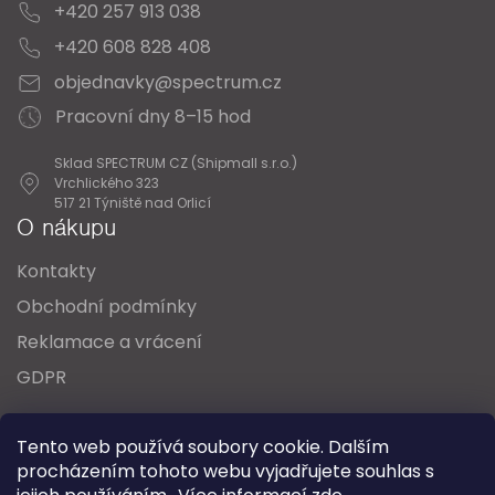
+420 257 913 038
+420 608 828 408
objednavky@spectrum.cz
Pracovní dny 8–15 hod
Sklad SPECTRUM CZ (Shipmall s.r.o.)
Vrchlického 323
517 21 Týniště nad Orlicí
O nákupu
Kontakty
Obchodní podmínky
Reklamace a vrácení
GDPR
Oblíbené série svítidel:
Nordlux Alton
Tento web používá soubory cookie. Dalším
Nordlux Milford
Nordlux Oja
Nordlux Ellen
procházením tohoto webu vyjadřujete souhlas s
Nordlux Explore
Nordlux Landon