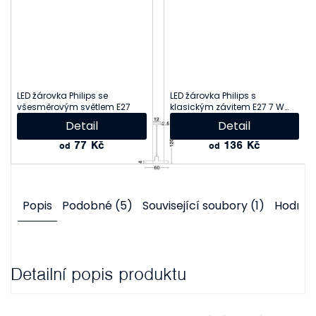
LED žárovka Philips se
LED žárovka Philips s
všesměrovým světlem E27
klasickým závitem E27 7 W
nebo 13 W
Detail
Detail
77 Kč
136 Kč
od
od
Popis
Podobné (5)
Související soubory (1)
Hodnoc
Detailní popis produktu