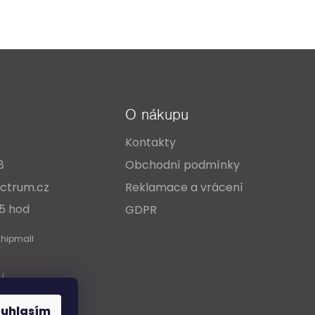
O nákupu
Kontakty
8
Obchodní podmínky
ctrum.cz
Reklamace a vrácení
15 hod
GDPR
Shipmall
cí
ouhlasím