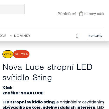
Přihlášení
Prázdný košík
NÁKUPNÍ
KOŠÍK
KCE
NOVINKY
kontakty
akce
až –20 %
Nova Luce stropní LED
svítidlo Sting
Kód:
Značka: NOVA LUCE
LED stropní svítidlo Sting
je originálním osvětlením
obývacího pokoje, jídelny i dalších interiérů
. LED