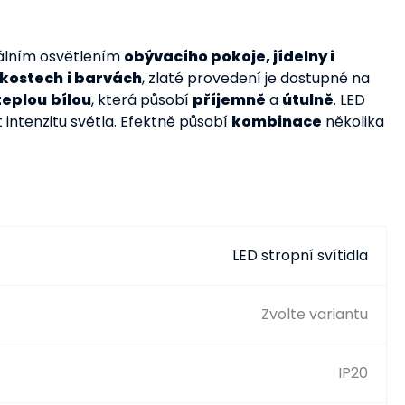
nálním osvětlením
obývacího pokoje, jídelny i
ikostech
i barvách
, zlaté provedení je dostupné na
teplou
bílou
, která působí
příjemně
a
útulně
. LED
 intenzitu světla. Efektně působí
kombinace
několika
LED stropní svítidla
Zvolte variantu
IP20