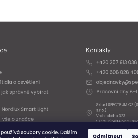
ace
Kontakty
+420 257 913 038
e
+420 608 828 40
ítidla a osvětlení
objednavky@spe
Pracovní dny 8–
 jak správně vybírat
Sklad SPECTRUM CZ (
 Nordlux Smart Light
s.r.o.)
Vrchlického 323
- vše o značce
517 21 Týniště nad Orli
 Katalogy
používá soubory cookie. Dalším
Odmítnout
S