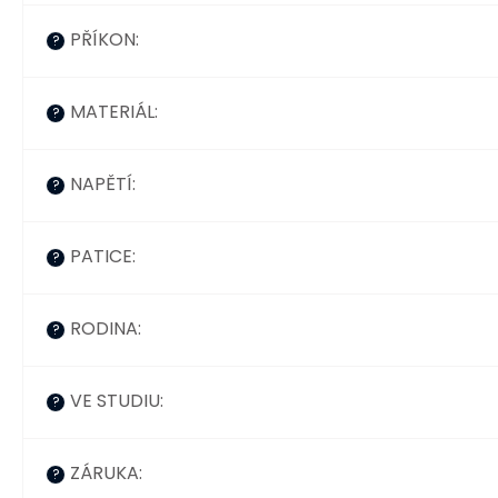
PŘÍKON
:
?
MATERIÁL
:
?
NAPĚTÍ
:
?
PATICE
:
?
RODINA
:
?
VE STUDIU
:
?
ZÁRUKA
:
?