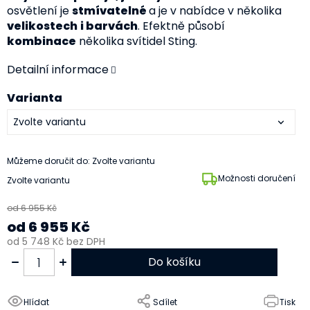
osvětlení je
stmívatelné
a je v nabídce v několika
velikostech
i barvách
. Efektně působí
kombinace
několika svítidel Sting.
Detailní informace
Varianta
Můžeme doručit do:
Zvolte variantu
Možnosti doručení
Zvolte variantu
od 6 955 Kč
od
6 955 Kč
od
5 748 Kč
bez DPH
Do košíku
Hlídat
Sdílet
Tisk