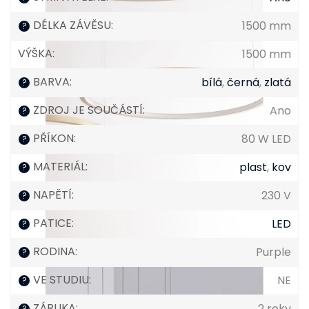
DÉLKA ZÁVĚSU
:
1500 mm
?
VÝŠKA
:
1500 mm
BARVA
:
bílá
,
černá
,
zlatá
?
ZDROJ JE SOUČÁSTÍ
:
Ano
?
PŘÍKON
:
80 W LED
?
MATERIÁL
:
plast
,
kov
?
NAPĚTÍ
:
230 V
?
PATICE
:
LED
?
RODINA
:
Purple
?
VE STUDIU
:
NE
?
ZÁRUKA
:
2 roky
?