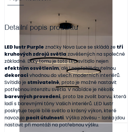
Detailní popis produktu
LED lustr Purple
značky Nova Luce se skládá ze
tří
kruhových zdrojů světla
zavěšených na společné
základně. Díky tomu je toto LED svítidlo nejen
efektním osvětlením
, ale i nepřehlédnutelnou
dekorací
vhodnou do všech moderních interiérů.
Svítidlo je
stmívatelné
, proto je možné nastavit
potřebnou intenzitu světla. V nabídce je několik
barevných provedení
, proto lze zvolit barvu, která
ladí s barevnými tóny Vašich interiérů. LED lustr
poskytuje teplé bílé světlo a krásný výkon, které
navozuje
pocit útulnosti
. Výška závěsu - lanka jdou
nastavit při montáži na potřebnou výšku.