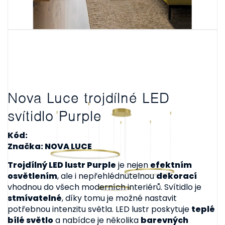
Nova Luce trojdílné LED
svítidlo Purple
Kód:
Značka: NOVA LUCE
Trojdílný LED lustr Purple
je nejen
efektním
osvětlením
, ale i nepřehlédnutelnou
dekorací
vhodnou do všech moderních interiérů. Svítidlo je
stmívatelné
, díky tomu je možné nastavit
potřebnou intenzitu světla. LED lustr poskytuje
teplé
bílé světlo
a nabídce je několika
barevných