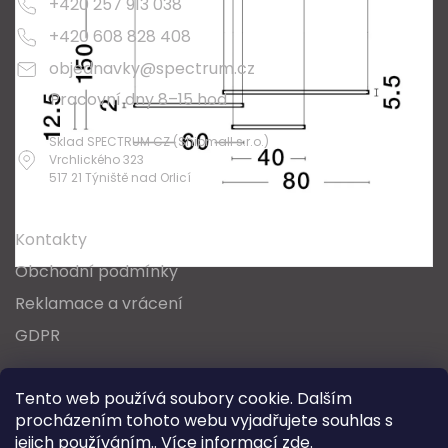
+420 257 913 038
+420 608 828 408
objednavky@spectrum.cz
Pracovní dny 8–15 hod
Sklad SPECTRUM CZ (Shipmall s.r.o.)
Vrchlického 323
517 21 Týniště nad Orlicí
O nákupu
Kontakty
Obchodní podmínky
Reklamace a vrácení
GDPR
Oblíbené série svítidel:
Nordlux Alton
Tento web používá soubory cookie. Dalším
Nordlux Milford
Nordlux Oja
Nordlux Ellen
procházením tohoto webu vyjadřujete souhlas s
Nordlux Explore
Nordlux Landon
jejich používáním.. Více informací
zde
.