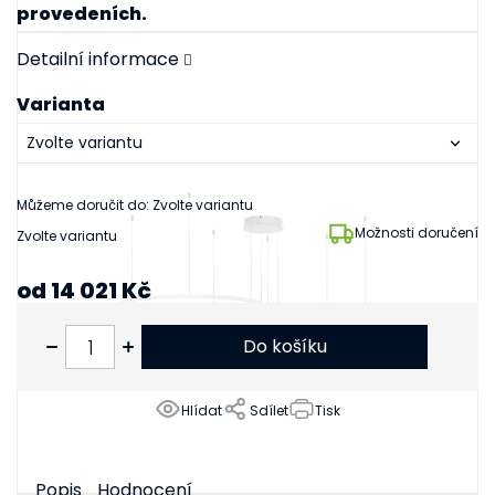
provedeních.
Detailní informace
Varianta
Můžeme doručit do:
Zvolte variantu
Možnosti doručení
Zvolte variantu
od
14 021 Kč
od
11 588 Kč
bez DPH
Do košíku
Hlídat
Sdílet
Tisk
Popis
Hodnocení