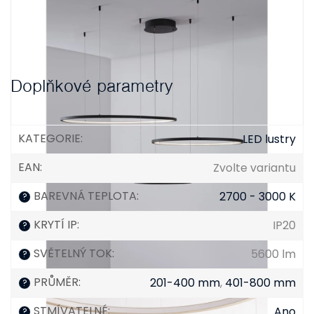
Doplňkové parametry
KATEGORIE
:
LED lustry
EAN
:
Zvolte variantu
BAREVNÁ TEPLOTA
:
2700 - 3000 K
?
KRYTÍ IP
:
IP20
?
SVĚTELNÝ TOK
:
5600 lm
?
PRŮMĚR
:
201-400 mm
,
401-800 mm
?
STMÍVATELNÉ
:
Ano
?