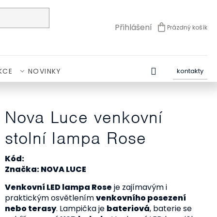
Přihlášení
Prázdný košík
NÁKUPNÍ
KOŠÍK
KCE
NOVINKY
kontakty
Nova Luce venkovní
stolní lampa Rose
Kód:
Značka: NOVA LUCE
Venkovní LED lampa Rose
je zajímavým i
praktickým osvětlením
venkovního posezení
nebo terasy
. Lampička je
bateriová
, baterie se