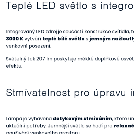
Teplé LED světlo s integ
Integrovaný LED zdroj je součástí konstrukce svítidla,
3000 K
vytváří
teplé bílé světlo
s
jemným nažlout
venkovní posezení.
Světelný tok 207 lm poskytuje měkké doplňkové osvět
efektu.
Stmívatelnost pro úpravu i
Lampa je vybavena
dotykovým stmíváním
, které u
aktuální potřeby. Jemnější světlo se hodí pro
relaxač
používání venkovního prostoru.