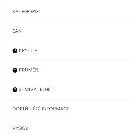
KATEGORIE
:
EAN
:
KRYTÍ IP
:
?
PRŮMĚR
:
?
STMÍVATELNÉ
:
?
DOPLŇUJÍCÍ INFORMACE
:
VÝŠKA
: