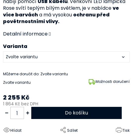
nabíjí pomocí
USB
kabelu
. Venkovní LED lampička
Rose svítí teplým bílým světlem, je v nabídce
ve
více barvách
a má vysokou
ochranu před
povětrnostními vlivy.
Detailní informace
Varianta
Můžeme doručit do:
Zvolte variantu
Možnosti doručení
Zvolte variantu
2 255 Kč
1 864 Kč bez DPH
Do košíku
Hlídat
Sdílet
Tisk