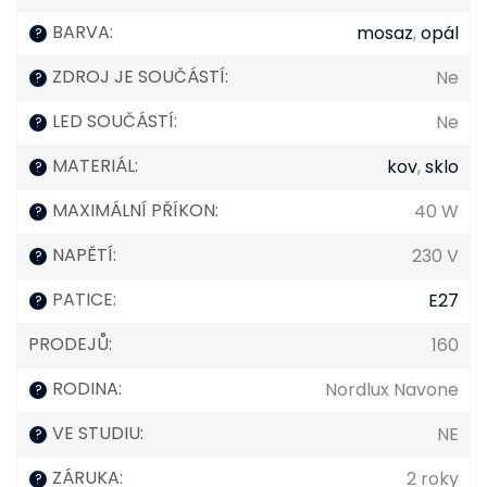
BARVA
:
mosaz
,
opál
?
ZDROJ JE SOUČÁSTÍ
:
Ne
?
LED SOUČÁSTÍ
:
Ne
?
MATERIÁL
:
kov
,
sklo
?
MAXIMÁLNÍ PŘÍKON
:
40 W
?
NAPĚTÍ
:
230 V
?
PATICE
:
E27
?
PRODEJŮ
:
160
RODINA
:
Nordlux Navone
?
VE STUDIU
:
NE
?
ZÁRUKA
:
2 roky
?