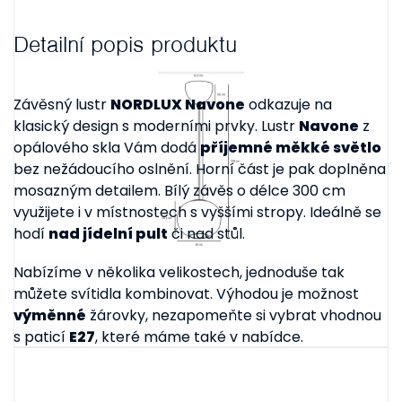
Detailní popis produktu
Závěsný lustr
NORDLUX Navone
odkazuje na
klasický design s moderními prvky. Lustr
Navone
z
opálového skla Vám dodá
příjemné měkké světlo
bez nežádoucího oslnění. Horní část je pak doplněna
mosazným detailem. Bílý závěs o délce 300 cm
využijete i v místnostech s vyššími stropy. Ideálně se
hodí
nad jídelní pult
či nad stůl.
Nabízíme v několika velikostech, jednoduše tak
můžete svítidla kombinovat. Výhodou je možnost
výměnné
žárovky, nezapomeňte si vybrat vhodnou
s paticí
E27
, které máme také v nabídce.