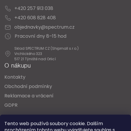
+420 257 913 038
+420 608 828 408
objednavky@spectrum.cz
Pracovní dny 8–15 hod
Sklad SPECTRUM CZ (Shipmall s.r.o.)
Vrchlického 323
517 21 Týniště nad Orlicí
O nákupu
Kontakty
Obchodní podmínky
Reklamace a vrácení
GDPR
Oblíbené série svítidel:
Nordlux Alton
Tento web používá soubory cookie. Dalším
Nordlux Milford
Nordlux Oja
Nordlux Ellen
procházením tohoto webu vyjadřujete souhlas s