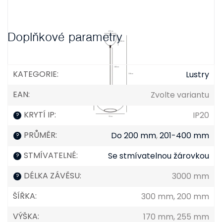
Doplňkové parametry
KATEGORIE
:
Lustry
EAN
:
Zvolte variantu
KRYTÍ IP
:
IP20
?
PRŮMĚR
:
Do 200 mm
,
201-400 mm
?
STMÍVATELNÉ
:
Se stmívatelnou žárovkou
?
DÉLKA ZÁVĚSU
:
3000 mm
?
ŠÍŘKA
:
300 mm, 200 mm
VÝŠKA
:
170 mm, 255 mm