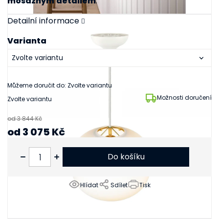
mosazným
detailem
.
Detailní informace
Varianta
Můžeme doručit do:
Zvolte variantu
Možnosti doručení
Zvolte variantu
od 3 844 Kč
od
3 075 Kč
od
2 541 Kč
bez DPH
Do košíku
Hlídat
Sdílet
Tisk
Související produkty