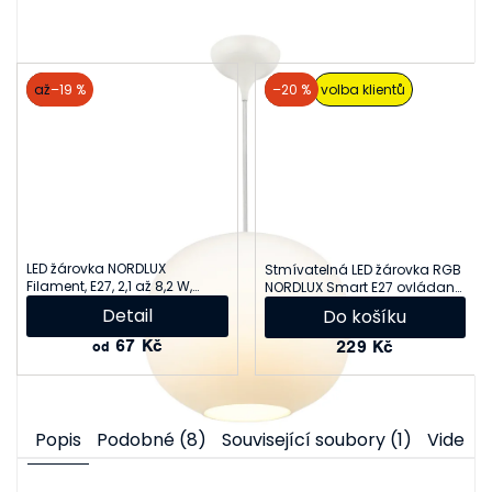
akce
až
–19 %
akce
–20 %
volba klientů
LED žárovka NORDLUX
Stmívatelná LED žárovka RGB
Filament, E27, 2,1 až 8,2 W,
NORDLUX Smart E27 ovládaná
2700 K, mléčná
přes Bluetooth 2270072701
Detail
Do košíku
67 Kč
229 Kč
od
Popis
Podobné (8)
Související soubory (1)
Videa (