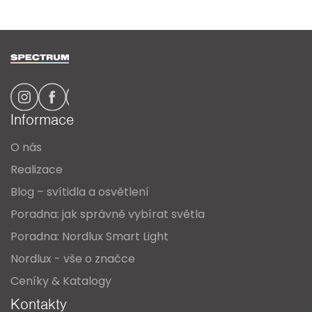
Z
á
p
a
Informace
t
O nás
í
Realizace
Blog – svítidla a osvětlení
Poradna: jak správně vybírat světla
Poradna: Nordlux Smart Light
Nordlux - vše o značce
Ceníky & Katalogy
Kontakty