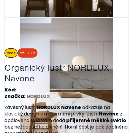
akce
až –20 %
Organický lustr NORDLUX
Navone
Kód:
Značka:
NORDLUX
Závěsný lustr
NORDLUX Navone
odkazuje na
klasický design s moderními prvky. Lustr
Navone
z
opálového skla Vám dodá
příjemné měkké světlo
bez nežádoucího oslnění. Horní část je pak doplněna