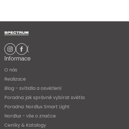
Z
á
p
a
Informace
t
O nás
í
Realizace
Blog – svítidla a osvětlení
Poradna: jak správně vybírat světla
Poradna: Nordlux Smart Light
Nordlux - vše o značce
Ceníky & Katalogy