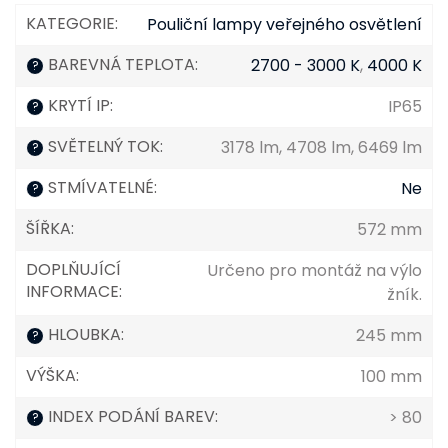
KATEGORIE
:
Pouliční lampy veřejného osvětlení
BAREVNÁ TEPLOTA
:
2700 - 3000 K
,
4000 K
?
KRYTÍ IP
:
IP65
?
SVĚTELNÝ TOK
:
3178 lm, 4708 lm, 6469 lm
?
STMÍVATELNÉ
:
Ne
?
ŠÍŘKA
:
572 mm
DOPLŇUJÍCÍ
Určeno pro montáž na výlo
INFORMACE
:
žník.
HLOUBKA
:
245 mm
?
VÝŠKA
:
100 mm
INDEX PODÁNÍ BAREV
:
> 80
?