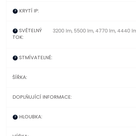
KRYTÍ IP
:
?
SVĚTELNÝ
3200 lm, 5500 lm, 4770 lm, 4440 lm,
?
TOK
:
STMÍVATELNÉ
:
?
ŠÍŘKA
:
DOPLŇUJÍCÍ INFORMACE
:
HLOUBKA
:
?