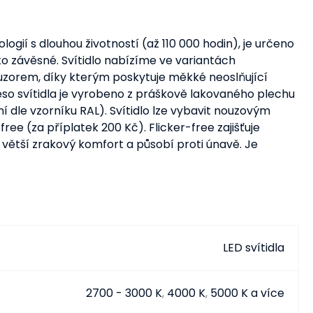
ogií s dlouhou životností (až 110 000 hodin), je určeno
ako závěsné. Svítidlo nabízíme ve variantách
orem, díky kterým poskytuje měkké neoslňující
so svítidla je vyrobeno z práškově lakovaného plechu
dle vzorníku RAL). Svítidlo lze vybavit nouzovým
ree (za příplatek 200 Kč). Flicker-free zajišťuje
uje větší zrakový komfort a působí proti únavě. Je
LED svítidla
2700 - 3000 K
,
4000 K
,
5000 K a více