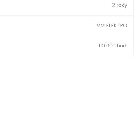
2 roky
VM ELEKTRO
110 000 hod.