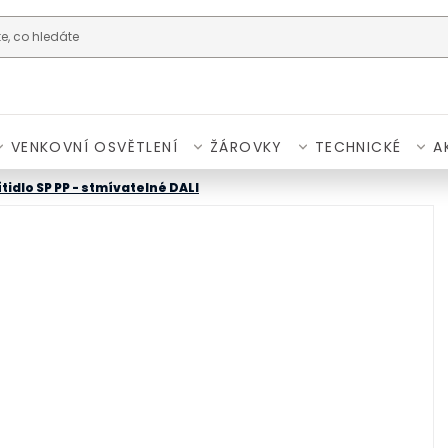
VENKOVNÍ OSVĚTLENÍ
ŽÁROVKY
TECHNICKÉ
A
tidlo SP PP - stmívatelné DALI