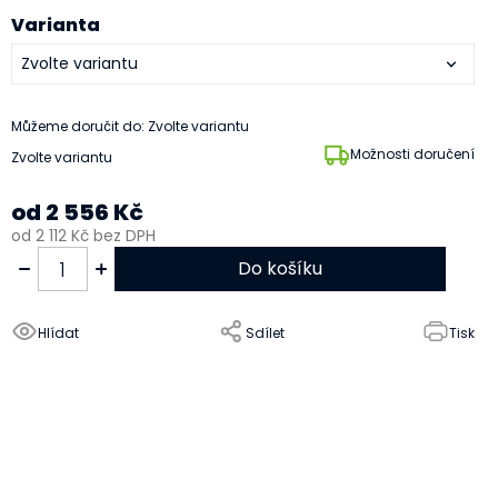
Varianta
Můžeme doručit do:
Zvolte variantu
Možnosti doručení
Zvolte variantu
od
2 556 Kč
od
2 112 Kč
bez DPH
Do košíku
Hlídat
Sdílet
Tisk