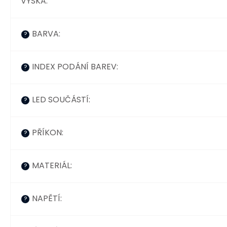
VÝŠKA
:
BARVA
:
?
INDEX PODÁNÍ BAREV
:
?
LED SOUČÁSTÍ
:
?
PŘÍKON
:
?
MATERIÁL
:
?
NAPĚTÍ
:
?