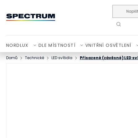
Přejít na obsah
NORDLUX
DLE MÍSTNOSTÍ
VNITŘNÍ OSVĚTLENÍ
Domů
Technické
LED svítidla
Přisazené (závěsné) LED sví