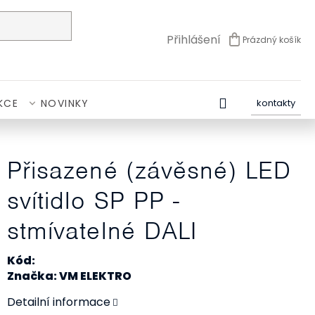
Přihlášení
Prázdný košík
NÁKUPNÍ
KOŠÍK
KCE
NOVINKY
kontakty
Přisazené (závěsné) LED
svítidlo SP PP -
stmívatelné DALI
Kód:
Značka: VM ELEKTRO
Detailní informace