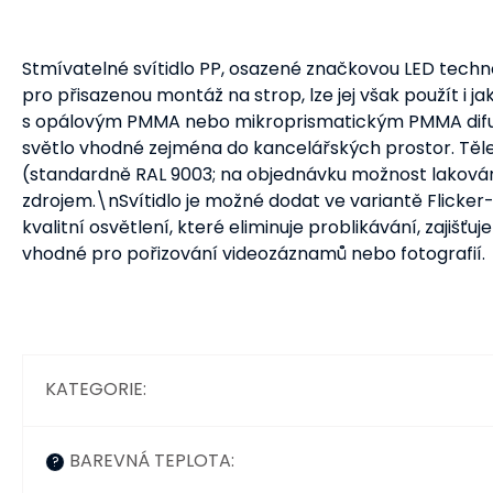
Stmívatelné svítidlo PP, osazené značkovou LED technol
pro přisazenou montáž na strop, lze jej však použít i j
s opálovým PMMA nebo mikroprismatickým PMMA difuz
světlo vhodné zejména do kancelářských prostor. Těle
(standardně RAL 9003; na objednávku možnost lakování 
zdrojem.\nSvítidlo je možné dodat ve variantě Flicker-f
kvalitní osvětlení, které eliminuje problikávání, zajišť
vhodné pro pořizování videozáznamů nebo fotografií.
KATEGORIE
:
BAREVNÁ TEPLOTA
:
?