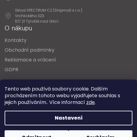
Sklad SPECTRUM CZ (Shipmall s.r.o.)
Vrchlického 323
517 21 Týniště nad Orlicí
O nákupu
Kontakty
Obchodní podmínky
Reklamace a vrácení
GDPR
Oblíbené série svítidel:
Nordlux Alton
Tento web používá soubory cookie. Dalším
Nordlux Milford
Nordlux Oja
Nordlux Ellen
procházením tohoto webu vyjadřujete souhlas s
Nordlux Explore
Nordlux Landon
jejich používáním.. Více informací
zde
.
Vytvořil Shoptet
Nastavení
Copyright 2026
SPECTRUM CZ s.r.o.
. Všechna práva