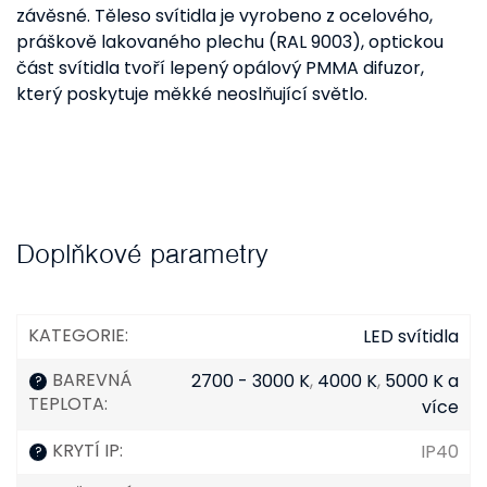
závěsné. Těleso svítidla je vyrobeno z ocelového,
práškově lakovaného plechu (RAL 9003), optickou
část svítidla tvoří lepený opálový PMMA difuzor,
který poskytuje měkké neoslňující světlo.
Doplňkové parametry
KATEGORIE
:
LED svítidla
BAREVNÁ
2700 - 3000 K
,
4000 K
,
5000 K a
?
TEPLOTA
:
více
KRYTÍ IP
:
IP40
?