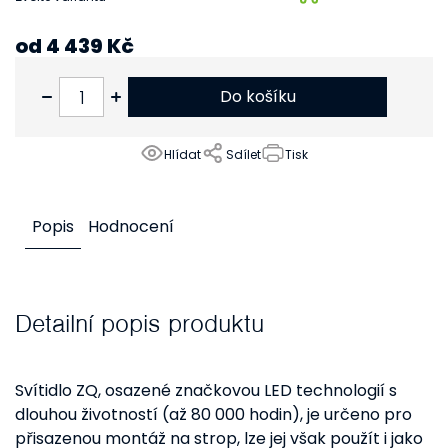
od
4 439 Kč
od
3 669 Kč
bez DPH
Do košíku
Hlídat
Sdílet
Tisk
Popis
Hodnocení
Detailní popis produktu
Svítidlo ZQ, osazené značkovou LED technologií s
dlouhou životností (až 80 000 hodin), je určeno pro
přisazenou montáž na strop, lze jej však použít i jako