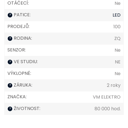
OTÁČECÍ
:
Ne
PATICE
:
LED
?
PRODEJŮ
:
100
RODINA
:
ZQ
?
SENZOR
:
Ne
VE STUDIU
:
NE
?
VÝKLOPNÉ
:
Ne
ZÁRUKA
:
2 roky
?
ZNAČKA
:
VM ELEKTRO
ŽIVOTNOST
:
80 000 hod.
?