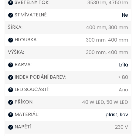
SVĚTELNÝ TOK
:
3530 lm, 4750 lm
?
STMÍVATELNÉ
:
Ne
?
ŠÍŘKA
:
400 mm, 300 mm
HLOUBKA
:
300 mm, 400 mm
?
VÝŠKA
:
300 mm, 400 mm
BARVA
:
bílá
?
INDEX PODÁNÍ BAREV
:
> 80
?
LED SOUČÁSTÍ
:
Ano
?
PŘÍKON
:
40 W LED, 50 W LED
?
MATERIÁL
:
plast
,
kov
?
NAPĚTÍ
:
230 V
?