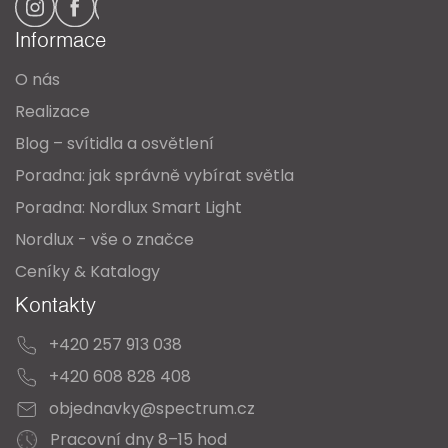
a
Informace
t
O nás
í
Realizace
Blog – svítidla a osvětlení
Poradna: jak správně vybírat světla
Poradna: Nordlux Smart Light
Nordlux - vše o značce
Ceníky & Katalogy
Kontakty
+420 257 913 038
+420 608 828 408
objednavky@spectrum.cz
Pracovní dny 8–15 hod