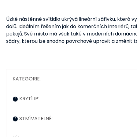
Úzké nástěnné svítidlo ukrývá lineární zářivku, která
dolů. Ideálním řešením jak do komerčních interiérů, ta
pokojů. Své místo má však také v moderních domácnost
sádry, kterou lze snadno povrchově upravit a změnit ta
KATEGORIE
:
KRYTÍ IP
:
?
STMÍVATELNÉ
:
?