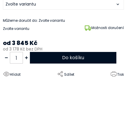
Můžeme doručit do:
Zvolte variantu
Možnosti doručení
Zvolte variantu
od
3 845 Kč
od
3 178 Kč
bez DPH
Do košíku
Hlídat
Sdílet
Tisk