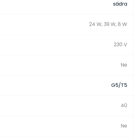
sádra
24 W, 39 W, 8 W
230 V
Ne
G5/T5
40
Ne