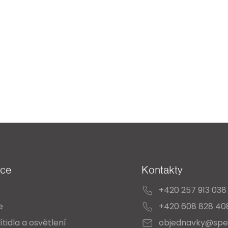
ace
Kontakty
+420 257 913 038
e
+420 608 828 40
ítidla a osvětlení
objednavky@spe