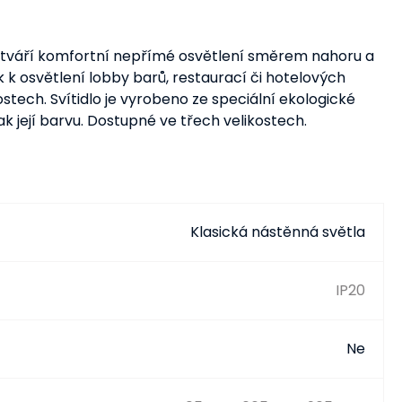
 vytváří komfortní nepřímé osvětlení směrem nahoru a
k k osvětlení lobby barů, restaurací či hotelových
ech. Svítidlo je vyrobeno ze speciální ekologické
k její barvu. Dostupné ve třech velikostech.
Klasická nástěnná světla
IP20
Ne