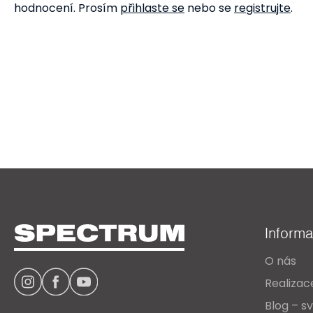
hodnocení. Prosím
přihlaste se
nebo se
registrujte
.
Z
á
Inform
p
O nás
a
Realizac
t
Blog – sv