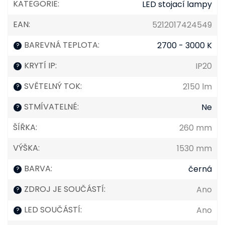
KATEGORIE
:
LED stojací lampy
EAN
:
5212017424549
BAREVNÁ TEPLOTA
:
2700 - 3000 K
?
KRYTÍ IP
:
IP20
?
SVĚTELNÝ TOK
:
2150 lm
?
STMÍVATELNÉ
:
Ne
?
ŠÍŘKA
:
260 mm
VÝŠKA
:
1530 mm
BARVA
:
černá
?
ZDROJ JE SOUČÁSTÍ
:
Ano
?
LED SOUČÁSTÍ
:
Ano
?