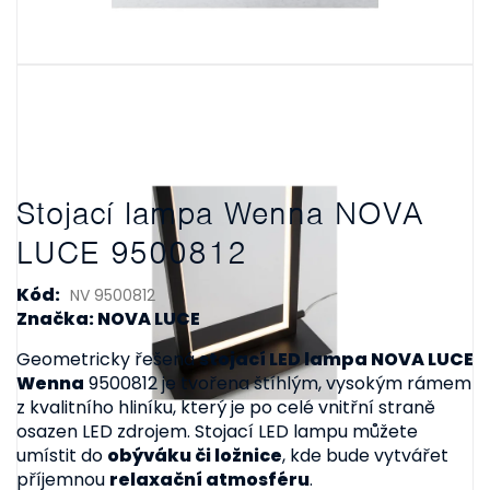
Stojací lampa Wenna NOVA
LUCE 9500812
Kód:
NV 9500812
Značka: NOVA LUCE
Geometricky řešená
stojací LED lampa NOVA LUCE
Wenna
9500812 je tvořena štíhlým, vysokým rámem
z kvalitního hliníku, který je po celé vnitřní straně
osazen LED zdrojem. Stojací LED lampu můžete
umístit do
obýváku či ložnice
, kde bude vytvářet
příjemnou
relaxační atmosféru
.