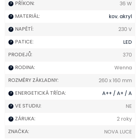
PŘÍKON
:
36 W
?
MATERIÁL
:
kov
,
akryl
?
NAPĚTÍ
:
230 V
?
PATICE
:
LED
?
PRODEJŮ
:
370
RODINA
:
Wenna
?
ROZMĚRY ZÁKLADNY
:
260 x 160 mm
ENERGETICKÁ TŘÍDA
:
A++ / A+ / A
?
VE STUDIU
:
NE
?
ZÁRUKA
:
2 roky
?
ZNAČKA
:
NOVA LUCE