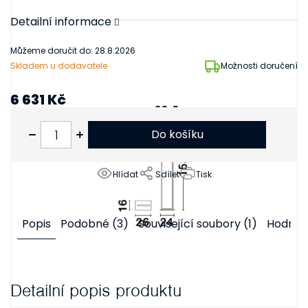
Detailní informace
Můžeme doručit do:
28.8.2026
Skladem u dodavatele
Možnosti doručení
6 631 Kč
5 480 Kč bez DPH
Do košíku
Hlídat
Sdílet
Tisk
Popis
Podobné (3)
Související soubory (1)
Hodnoc
Detailní popis produktu