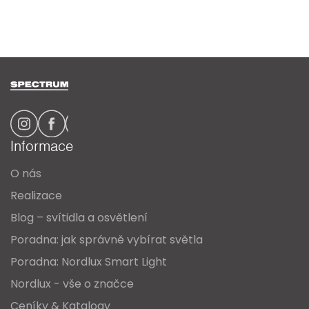
Z
á
p
a
Informace
t
O nás
í
Realizace
Blog – svítidla a osvětlení
Poradna: jak správně vybírat světla
Poradna: Nordlux Smart Light
Nordlux - vše o značce
Ceníky & Katalogy